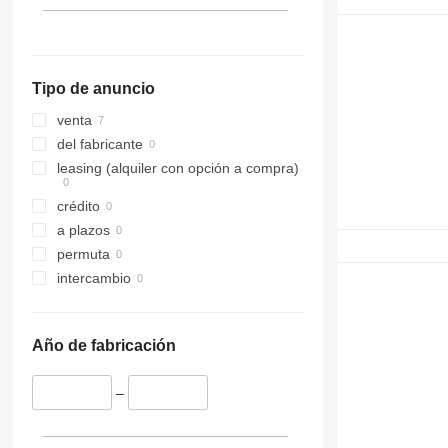
992
L250
C-series
L330
D series
Tipo de anuncio
IT
venta
del fabricante
leasing (alquiler con opción a compra)
crédito
a plazos
permuta
intercambio
Año de fabricación
–