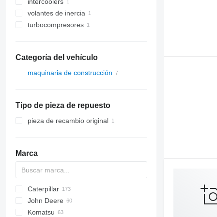
intercoolers
volantes de inercia
turbocompresores
Categoría del vehículo
maquinaria de construcción
cargadoras de construcción
cargadoras de ruedas
Tipo de pieza de repuesto
pieza de recambio original
Marca
Caterpillar
AS
AR
580
John Deere
AZ
590
120
Mega
BF
D-series
FR
FR
F-series
AL
44C
ZW
HL-series
407
Komatsu
621
140
D-series
DL
B-series
426
524