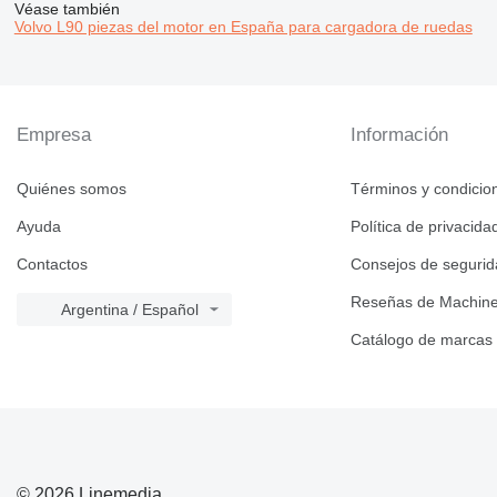
Véase también
Volvo L90 piezas del motor en España para cargadora de ruedas
Empresa
Información
Quiénes somos
Términos y condicio
Ayuda
Política de privacida
Contactos
Consejos de seguri
Reseñas de Machine
Argentina / Español
Catálogo de marcas
© 2026 Linemedia