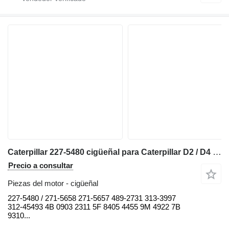
Caterpillar 227-5480 cigüeñal para Caterpillar D2 / D4 / D5 / D6 / D7 / D8 / RD6 / R4 / 938 / 950 / 962 / 966 / 318 / 320 bulldozer
Precio a consultar
Piezas del motor - cigüeñal
227-5480 / 271-5658 271-5657 489-2731 313-3997
312-45493 4B 0903 2311 5F 8405 4455 9M 4922 7B
9310...