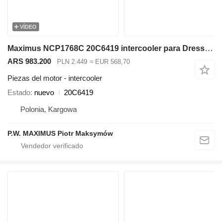
VÍDEO
Maximus NCP1768C 20C6419 intercooler para Dressta TD-14R bulldozer
ARS 983.200
PLN 2.449
≈ EUR 568,70
Piezas del motor - intercooler
Estado
nuevo
20C6419
Polonia, Kargowa
P.W. MAXIMUS Piotr Maksymów