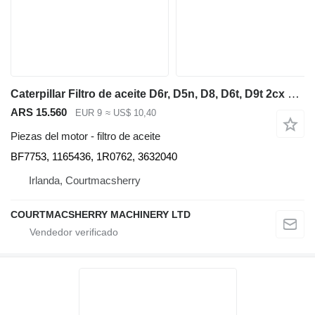
Caterpillar Filtro de aceite D6r, D5n, D8, D6t, D9t 2cx 1165436, 1r0762, 3632040 BF7753 para bulldozer
ARS 15.560
EUR 9
≈ US$ 10,40
Piezas del motor - filtro de aceite
BF7753, 1165436, 1R0762, 3632040
Irlanda, Courtmacsherry
COURTMACSHERRY MACHINERY LTD