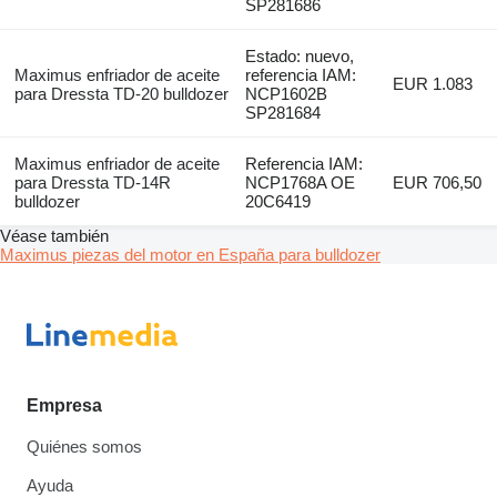
SP281686
Estado: nuevo,
Maximus enfriador de aceite
referencia IAM:
EUR 1.083
para Dressta TD-20 bulldozer
NCP1602B
SP281684
Maximus enfriador de aceite
Referencia IAM:
para Dressta TD-14R
NCP1768A OE
EUR 706,50
bulldozer
20C6419
Véase también
Maximus piezas del motor en España para bulldozer
Empresa
Quiénes somos
Ayuda