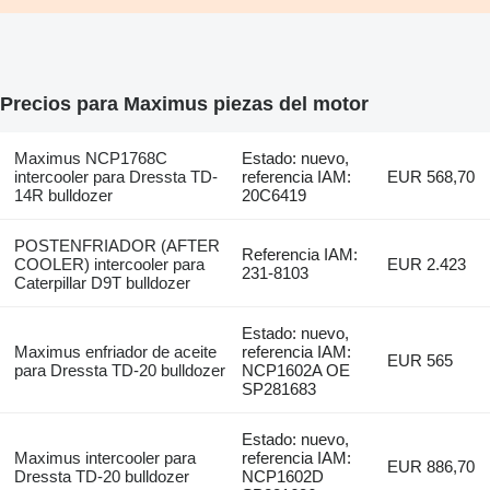
Precios para Maximus piezas del motor
Maximus NCP1768C
Estado: nuevo,
intercooler para Dressta TD-
referencia IAM:
EUR 568,70
14R bulldozer
20C6419
POSTENFRIADOR (AFTER
Referencia IAM:
COOLER) intercooler para
EUR 2.423
231-8103
Caterpillar D9T bulldozer
Estado: nuevo,
Maximus enfriador de aceite
referencia IAM:
EUR 565
para Dressta TD-20 bulldozer
NCP1602A OE
SP281683
Estado: nuevo,
Maximus intercooler para
referencia IAM:
EUR 886,70
Dressta TD-20 bulldozer
NCP1602D