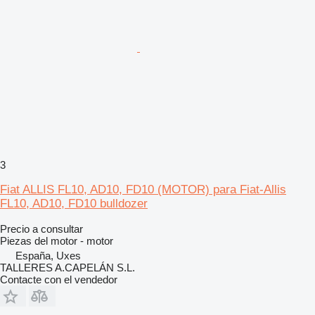
3
Fiat ALLIS FL10, AD10, FD10 (MOTOR) para Fiat-Allis
FL10, AD10, FD10 bulldozer
Precio a consultar
Piezas del motor - motor
España, Uxes
TALLERES A.CAPELÁN S.L.
Contacte con el vendedor