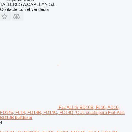
TALLERES A.CAPELÁN S.L.
Contacte con el vendedor
Fiat ALLIS BD10B, FL10, AD10,
FD145, FL14, FD14B, FD14C, FD14D (CUL culata para Fiat-Allis
BD10B bulldozer
4