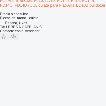
Fiat ALLIS BD10B, FL10, AD10, FD145, FL14, FD14B,
FD14C, FD14D (CUL culata para Fiat-Allis BD10B bulldozer
Precio a consultar
Piezas del motor - culata
España, Uxes
TALLERES A.CAPELÁN S.L.
Contacte con el vendedor