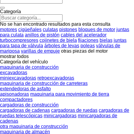
Categoría
No se han encontrado resultados para esta consulta
motores
cigüeñales
culatas
pistones
bloques de motor
juntas
para culata
anillos de pistón
cables del acelerador
turbocompresores
cojinetes de biela
fijaciones
bielas
juntas
para tapa de válvula
árboles de levas
poleas
válvulas de
mariposa
varillas de empuje
otras piezas del motor
mostrar todos
Categoría del vehículo
maquinaria de construcción
excavadoras
miniexcavadoras
retroexcavadoras
maquinaria de construcción de carreteras
extendedoras de asfalto
apisonadoras
maquinaria para movimiento de tierra
compactadores
cargadoras de construcción
cargadoras de cadenas
cargadoras de ruedas
cargadoras de
ruedas telescópicas
minicargadoras
minicargadoras de
cadenas
otra maquinaria de construcción
maquinaria de almacén