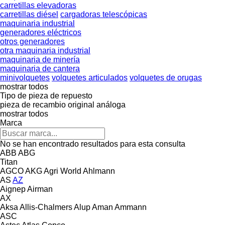
carretillas elevadoras
carretillas diésel
cargadoras telescópicas
maquinaria industrial
generadores eléctricos
otros generadores
otra maquinaria industrial
maquinaria de minería
maquinaria de cantera
minivolquetes
volquetes articulados
volquetes de orugas
mostrar todos
Tipo de pieza de repuesto
pieza de recambio original
análoga
mostrar todos
Marca
No se han encontrado resultados para esta consulta
ABB
ABG
Titan
AGCO
AKG
Agri World
Ahlmann
AS
AZ
Aignep
Airman
AX
Aksa
Allis-Chalmers
Alup
Aman
Ammann
ASC