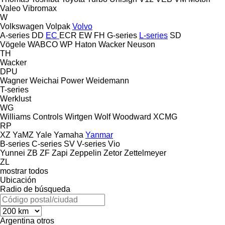
Valeo
Vibromax
W
Volkswagen
Volpak
Volvo
A-series
DD
EC
ECR
EW
FH
G-series
L-series
SD
Vögele
WABCO
WP Haton
Wacker Neuson
TH
Wacker
DPU
Wagner
Weichai Power
Weidemann
T-series
Werklust
WG
Williams Controls
Wirtgen
Wolf
Woodward
XCMG
RP
XZ
YaMZ
Yale
Yamaha
Yanmar
B-series
C-series
SV
V-series
Vio
Yunnei
ZB
ZF
Zapi
Zeppelin
Zetor
Zettelmeyer
ZL
mostrar todos
Ubicación
Radio de búsqueda
Argentina
otros