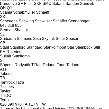
Eurodrive
SF-Filter
SKF
SMC
Salami
Sanden
Sandvik
QH
QJ
Scania
Schabmüller
Schaeff
SKL
Scheuerle
Schwing
Schwitzer
Schäffer
Sennebogen
643
818
835
Sermac
Shantui
SD
Shibaura
Siemens
Sisu
Skytrak
Solar
Soosan
SB
Stahl
Stamford
Standard
Stankoimport
Star
Steinbock
Still
FM
R-series
Sullair
Sumitomo
SH
Süperel Radyatör
T.Rad
Tadano Faun
Tadano
ATF
Takeuchi
TB
Tamrock
Tatra
T-series
Taylor
THDC
Terex
820
890
970
TA
TL
TV
TW
Thomas
Toshiba
Toyota
Turbo
Unisign
V12
VEB
VM Motori