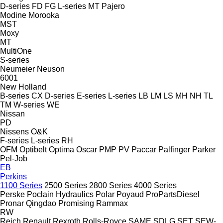
D-series
FD
FG
L-series
MT
Pajero
Modine
Morooka
MST
Moxy
MT
MultiOne
S-series
Neumeier
Neuson
6001
New Holland
B-series
CX
D-series
E-series
L-series
LB
LM
LS
MH
NH
TL
TM
W-series
WE
Nissan
PD
Nissens
O&K
F-series
L-series
RH
OFM
Optibelt
Optima
Oscar
PMP
PV
Paccar
Palfinger
Parker
Pel-Job
EB
Perkins
1100 Series
2500 Series
2800 Series
4000 Series
Perske
Poclain Hydraulics
Polar
Poyaud
ProPartsDiesel
Pronar
Qingdao Promising
Rammax
RW
Reich
Renault
Rexroth
Rolls-Royce
SAME
SDLG
SET
SEW-