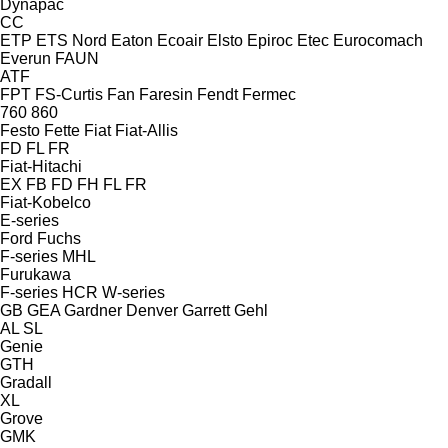
Dynapac
CC
ETP
ETS Nord
Eaton
Ecoair
Elsto
Epiroc
Etec
Eurocomach
Everun
FAUN
ATF
FPT
FS-Curtis
Fan
Faresin
Fendt
Fermec
760
860
Festo
Fette
Fiat
Fiat-Allis
FD
FL
FR
Fiat-Hitachi
EX
FB
FD
FH
FL
FR
Fiat-Kobelco
E-series
Ford
Fuchs
F-series
MHL
Furukawa
F-series
HCR
W-series
GB
GEA
Gardner Denver
Garrett
Gehl
AL
SL
Genie
GTH
Gradall
XL
Grove
GMK