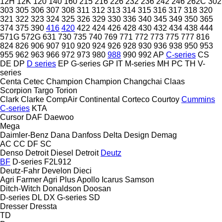
12H
12K
120
140
160
215
216
226
232
236
242
246
262C
302
303
305
306
307
308
311
312
313
314
315
316
317
318
320
321
322
323
324
325
326
329
330
336
340
345
349
350
365
374
375
390
416
420
422
424
426
428
430
432
434
438
444
571G
572G
631
730
735
740
769
771
772
773
775
777
816
824
826
906
907
910
920
924
926
928
930
936
938
950
953
955
962
963
966
972
973
980
988
990
992
AP
C-series
CS
DE
DP
D series
EP
G-series
GP
IT
M-series
MH
PC
TH
V-
series
Centa
Cetec
Champion
Champion
Changchai
Claas
Scorpion
Targo
Torion
Clark
Clarke
CompAir
Continental
Corteco
Courtoy
Cummins
C-series
KTA
Cursor
DAF
Daewoo
Mega
Daimler-Benz
Dana
Danfoss
Delta Design
Demag
AC
CC
DF
SC
Denso
Detroit Diesel
Detroit
Deutz
BF
D-series
F2L912
Deutz-Fahr
Develon
Dieci
Agri Farmer
Agri Plus
Apollo
Icarus
Samson
Ditch-Witch
Donaldson
Doosan
D-series
DL
DX
G-series
SD
Dresser
Dressta
TD