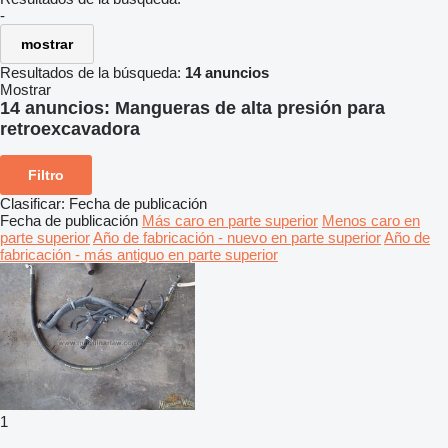
-
mostrar
Resultados de la búsqueda:
14 anuncios
Mostrar
14 anuncios:
Mangueras de alta presión para
retroexcavadora
Filtro
Clasificar
:
Fecha de publicación
Fecha de publicación
Más caro en parte superior
Menos caro en
parte superior
Año de fabricación - nuevo en parte superior
Año de
fabricación - más antiguo en parte superior
1