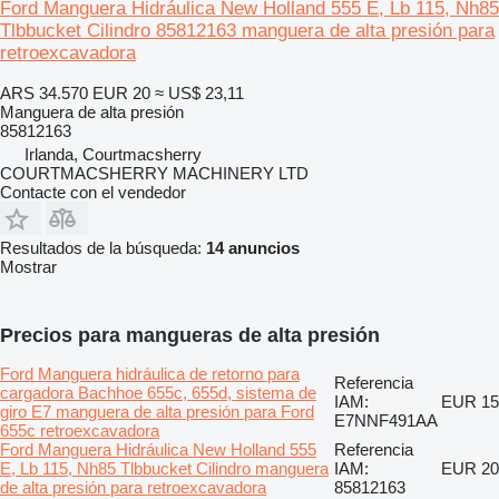
Ford Manguera Hidráulica New Holland 555 E, Lb 115, Nh85
Tlbbucket Cilindro 85812163 manguera de alta presión para
retroexcavadora
ARS 34.570
EUR 20
≈ US$ 23,11
Manguera de alta presión
85812163
Irlanda, Courtmacsherry
COURTMACSHERRY MACHINERY LTD
Contacte con el vendedor
Resultados de la búsqueda:
14 anuncios
Mostrar
Precios para mangueras de alta presión
Ford Manguera hidráulica de retorno para
Referencia
cargadora Bachhoe 655c, 655d, sistema de
IAM:
EUR 15
giro E7 manguera de alta presión para Ford
E7NNF491AA
655c retroexcavadora
Ford Manguera Hidráulica New Holland 555
Referencia
E, Lb 115, Nh85 Tlbbucket Cilindro manguera
IAM:
EUR 20
de alta presión para retroexcavadora
85812163