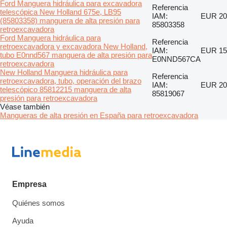
Ford Manguera hidráulica para excavadora
Referencia
telescópica New Holland 675e, LB95
IAM:
EUR 20
(85803358) manguera de alta presión para
85803358
retroexcavadora
Ford Manguera hidráulica para
Referencia
retroexcavadora y excavadora New Holland,
IAM:
EUR 15
tubo E0nnd567 manguera de alta presión para
E0NND567CA
retroexcavadora
New Holland Manguera hidráulica para
Referencia
retroexcavadora, tubo, operación del brazo
IAM:
EUR 20
telescópico 85812215 manguera de alta
85819067
presión para retroexcavadora
Véase también
Mangueras de alta presión en España para retroexcavadora
Empresa
Quiénes somos
Ayuda