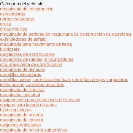
Categoría del vehículo
maquinaria de construcción
excavadoras
retroexcavadoras
grúas
grúas móviles
maquinaria de perforación
maquinaria de construcción de carreteras
extendedoras de asfalto
maquinaria para movimiento de tierra
bulldozers
cargadoras de construcción
cargadoras de ruedas
minicargadoras
otra maquinaria de construcción
maquinaria de almacén
carretillas elevadoras
carretillas diésel
carretillas eléctricas
carretillas de gas
cargadoras
telescópicas
carretillas retráctiles
maquinaria de limpieza
maquinaria industrial
equipamiento para estaciones de servicio
equipos para lavado de autos
hidrolimpiadoras
maquinaria de minería
maquinaria de cantera
volquetes articulados
maquinaria de minería subterránea