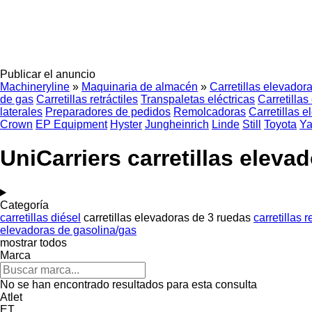
Publicar el anuncio
Machineryline
»
Maquinaria de almacén
»
Carretillas elevador
de gas
Carretillas retráctiles
Transpaletas eléctricas
Carretillas
laterales
Preparadores de pedidos
Remolcadoras
Carretillas 
Crown
EP Equipment
Hyster
Jungheinrich
Linde
Still
Toyota
Ya
UniCarriers carretillas eleva
Categoría
carretillas diésel
carretillas elevadoras de 3 ruedas
carretillas r
elevadoras de gasolina/gas
mostrar todos
Marca
No se han encontrado resultados para esta consulta
Atlet
ET