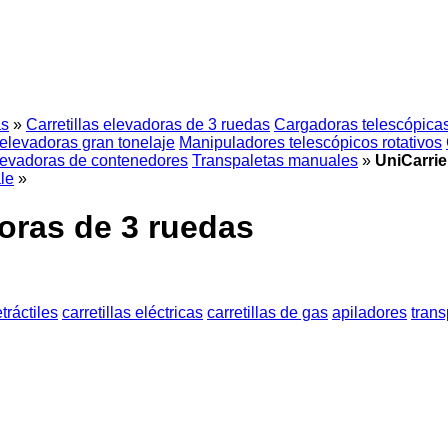
as
»
Carretillas elevadoras de 3 ruedas
Cargadoras telescópica
 elevadoras gran tonelaje
Manipuladores telescópicos rotativos
elevadoras de contenedores
Transpaletas manuales
»
UniCarrie
le
»
doras de 3 ruedas
etráctiles
carretillas eléctricas
carretillas de gas
apiladores
trans