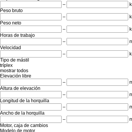
–
k
Peso bruto
–
k
Peso neto
–
k
Horas de trabajo
–
m
Velocidad
–
k
Tipo de mástil
tríplex
mostrar todos
Elevación libre
–
Altura de elevación
–
Longitud de la horquilla
–
Ancho de la horquilla
–
Motor, caja de cambios
Modelo de motor