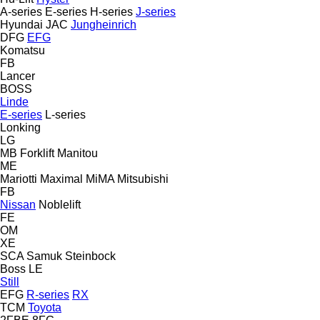
A-series
E-series
H-series
J-series
Hyundai
JAC
Jungheinrich
DFG
EFG
Komatsu
FB
Lancer
BOSS
Linde
E-series
L-series
Lonking
LG
MB Forklift
Manitou
ME
Mariotti
Maximal
MiMA
Mitsubishi
FB
Nissan
Noblelift
FE
OM
XE
SCA
Samuk
Steinbock
Boss
LE
Still
EFG
R-series
RX
TCM
Toyota