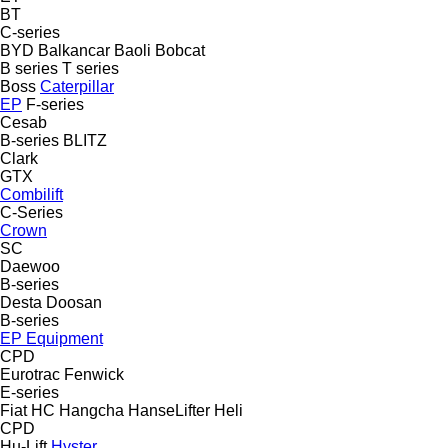
BT
C-series
BYD
Balkancar
Baoli
Bobcat
B series
T series
Boss
Caterpillar
EP
F-series
Cesab
B-series
BLITZ
Clark
GTX
Combilift
C-Series
Crown
SC
Daewoo
B-series
Desta
Doosan
B-series
EP Equipment
CPD
Eurotrac
Fenwick
E-series
Fiat
HC
Hangcha
HanseLifter
Heli
CPD
Hu-Lift
Hyster