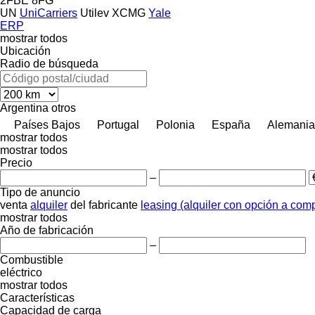
2FBE
8FG
UN
UniCarriers
Utilev
XCMG
Yale
ERP
mostrar todos
Ubicación
Radio de búsqueda
Argentina
otros
Países Bajos
Portugal
Polonia
España
Alemania
mostrar todos
mostrar todos
Precio
–
Tipo de anuncio
venta
alquiler
del fabricante
leasing (alquiler con opción a com
mostrar todos
Año de fabricación
–
Combustible
eléctrico
mostrar todos
Características
Capacidad de carga