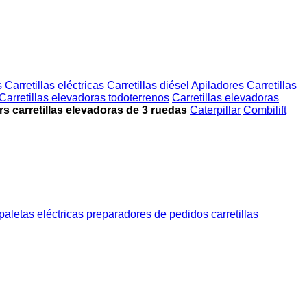
s
Carretillas eléctricas
Carretillas diésel
Apiladores
Carretillas
Carretillas elevadoras todoterrenos
Carretillas elevadoras
rs carretillas elevadoras de 3 ruedas
Caterpillar
Combilift
paletas eléctricas
preparadores de pedidos
carretillas