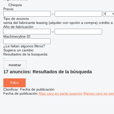
Chequia
Precio
–
Tipo de anuncio
venta
del fabricante
leasing (alquiler con opción a compra)
crédito
a
Año de fabricación
–
Machineryline ID
¿Le faltan algunos filtros?
Sugiera un cambio
Resultados de la búsqueda:
-
mostrar
17 anuncios:
Resultados de la búsqueda
Filtro
Clasificar
:
Fecha de publicación
Fecha de publicación
Más caro en parte superior
Menos caro en par