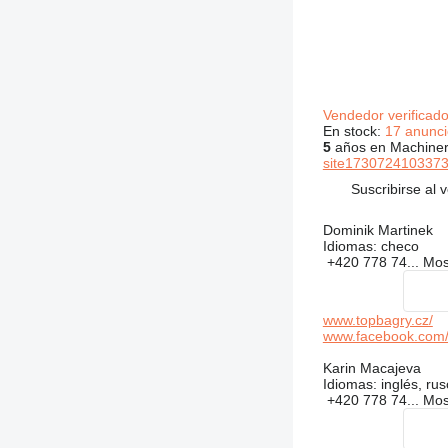
Vendedor verificad
En stock:
17 anunci
5
años en Machiner
site1730724103373
Suscribirse al 
Dominik Martinek
Idiomas:
checo
+420 778 74...
Mos
www.topbagry.cz/
www.facebook.com/
Karin Macajeva
Idiomas:
inglés, ru
+420 778 74...
Mos