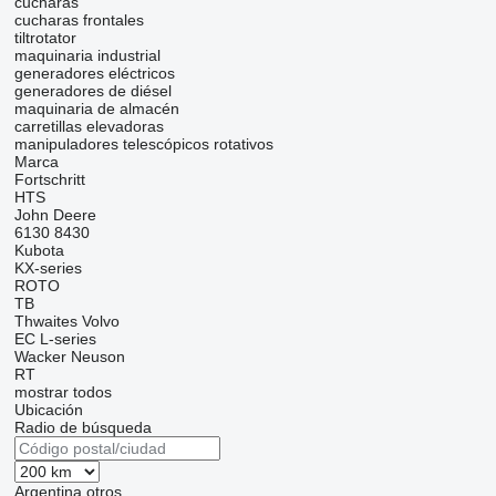
cucharas
cucharas frontales
tiltrotator
maquinaria industrial
generadores eléctricos
generadores de diésel
maquinaria de almacén
carretillas elevadoras
manipuladores telescópicos rotativos
Marca
Fortschritt
HTS
John Deere
6130
8430
Kubota
KX-series
ROTO
TB
Thwaites
Volvo
EC
L-series
Wacker Neuson
RT
mostrar todos
Ubicación
Radio de búsqueda
Argentina
otros