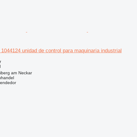
t 1044124 unidad de control para maquinaria industrial
r
l
eiberg am Neckar
nhandel
vendedor