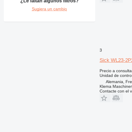
¿Le faltan algunos filtros?
Sugiera un cambio
3
Sick WL23-2P24
Precio a consulta
Unidad de contro
Alemania, Fr
Klema Maschine
Contacte con el 