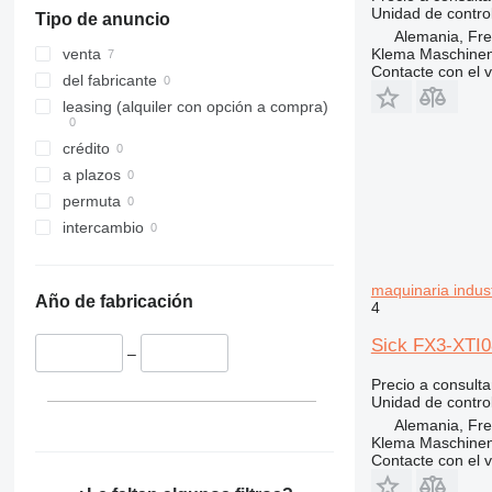
Unidad de contro
Tipo de anuncio
Alemania, Fr
Klema Maschine
venta
Contacte con el 
del fabricante
leasing (alquiler con opción a compra)
crédito
a plazos
permuta
intercambio
maquinaria indust
Año de fabricación
4
Sick FX3-XTI08
–
Precio a consulta
Unidad de contro
Alemania, Fr
Klema Maschine
Contacte con el 