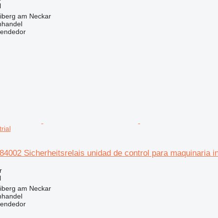
l
eiberg am Neckar
nhandel
vendedor
rial
4002 Sicherheitsrelais unidad de control para maquinaria in
r
l
eiberg am Neckar
nhandel
vendedor