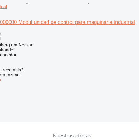
rial
00000 Modul unidad de control para maquinaria industrial
r
l
eiberg am Neckar
nhandel
vendedor
n recambio?
ora mismo!
o
Nuestras ofertas