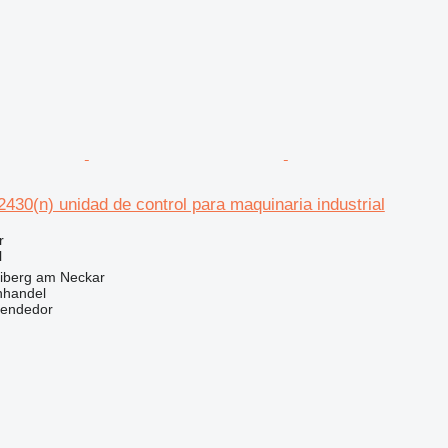
30(n) unidad de control para maquinaria industrial
r
l
eiberg am Neckar
nhandel
vendedor