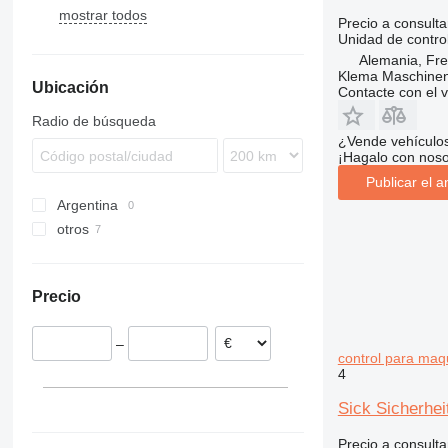
mostrar todos
Precio a consulta
Unidad de contro
Alemania, Fr
Klema Maschine
Ubicación
Contacte con el 
Radio de búsqueda
¿Vende vehículo
¡Hagalo con noso
Publicar el a
Argentina
otros
Alemania
Precio
–
control para maqu
4
Sick Sicherhei
Precio a consulta