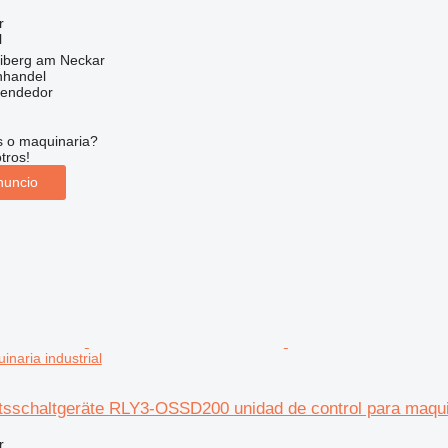
r
l
eiberg am Neckar
nhandel
vendedor
s o maquinaria?
tros!
nuncio
inaria industrial
tsschaltgeräte RLY3-OSSD200 unidad de control para maquin
r