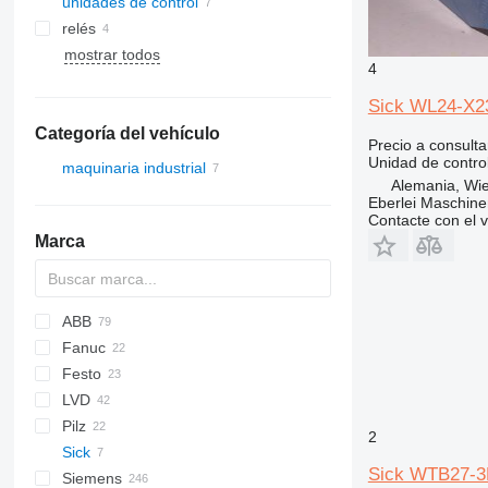
unidades de control
relés
mostrar todos
4
Sick WL24-X230
Categoría del vehículo
Precio a consulta
Unidad de contro
maquinaria industrial
Alemania, Wie
Eberlei Maschin
Contacte con el 
Marca
ABB
Fanuc
Festo
LVD
ECE
Pilz
A-series
2
Sick
R-series
Sick WTB27-3P2
Siemens