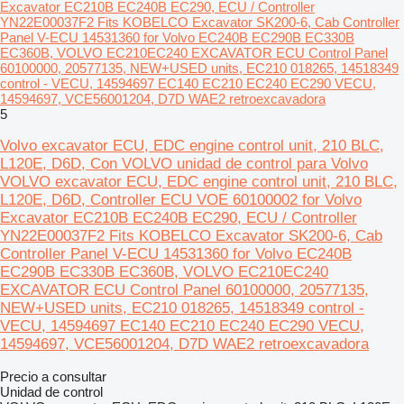
Excavator EC210B EC240B EC290, ECU / Controller
YN22E00037F2 Fits KOBELCO Excavator SK200-6, Cab Controller
Panel V-ECU 14531360 for Volvo EC240B EC290B EC330B
EC360B, VOLVO EC210EC240 EXCAVATOR ECU Control Panel
60100000, 20577135, NEW+USED units, EC210 018265, 14518349
control - VECU, 14594697 EC140 EC210 EC240 EC290 VECU,
14594697, VCE56001204, D7D WAE2 retroexcavadora
5
Volvo excavator ECU, EDC engine control unit, 210 BLC,
L120E, D6D, Con VOLVO unidad de control para Volvo
VOLVO excavator ECU, EDC engine control unit, 210 BLC,
L120E, D6D, Controller ECU VOE 60100002 for Volvo
Excavator EC210B EC240B EC290, ECU / Controller
YN22E00037F2 Fits KOBELCO Excavator SK200-6, Cab
Controller Panel V-ECU 14531360 for Volvo EC240B
EC290B EC330B EC360B, VOLVO EC210EC240
EXCAVATOR ECU Control Panel 60100000, 20577135,
NEW+USED units, EC210 018265, 14518349 control -
VECU, 14594697 EC140 EC210 EC240 EC290 VECU,
14594697, VCE56001204, D7D WAE2 retroexcavadora
Precio a consultar
Unidad de control