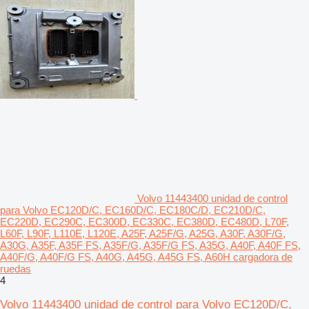
Volvo 11443400 unidad de control
para Volvo EC120D/C, EC160D/C, EC180C/D, EC210D/C,
EC220D, EC290C, EC300D, EC330C, EC380D, EC480D, L70F,
L60F, L90F, L110E, L120E, A25F, A25F/G, A25G, A30F, A30F/G,
A30G, A35F, A35F FS, A35F/G, A35F/G FS, A35G, A40F, A40F FS,
A40F/G, A40F/G FS, A40G, A45G, A45G FS, A60H cargadora de
ruedas
4
Volvo 11443400 unidad de control para Volvo EC120D/C,