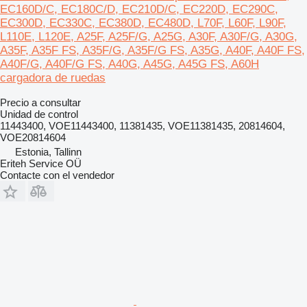
EC160D/C, EC180C/D, EC210D/C, EC220D, EC290C,
EC300D, EC330C, EC380D, EC480D, L70F, L60F, L90F,
L110E, L120E, A25F, A25F/G, A25G, A30F, A30F/G, A30G,
A35F, A35F FS, A35F/G, A35F/G FS, A35G, A40F, A40F FS,
A40F/G, A40F/G FS, A40G, A45G, A45G FS, A60H
cargadora de ruedas
Precio a consultar
Unidad de control
11443400, VOE11443400, 11381435, VOE11381435, 20814604,
VOE20814604
Estonia, Tallinn
Eriteh Service OÜ
Contacte con el vendedor