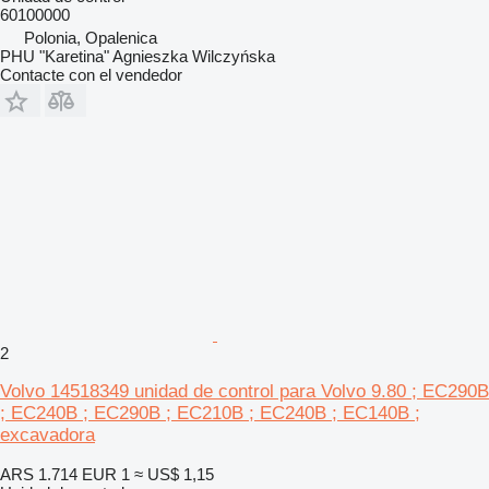
60100000
Polonia, Opalenica
PHU "Karetina" Agnieszka Wilczyńska
Contacte con el vendedor
2
Volvo 14518349 unidad de control para Volvo 9.80 ; EC290B
; EC240B ; EC290B ; EC210B ; EC240B ; EC140B ;
excavadora
ARS 1.714
EUR 1
≈ US$ 1,15