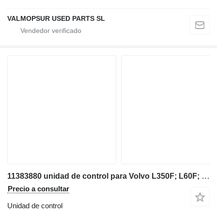
VALMOPSUR USED PARTS SL
11383880 unidad de control para Volvo L350F; L60F; L70F; L90F; L110F; L120F; L150F; L180F; L180F HL; L220F; L45F; L50F; L150G; L180G; L220G; L180G HL; L250G; L110G; L120G; L60G; L70G; L90G; L45G; L50G; cargadora de ruedas
Precio a consultar
Unidad de control