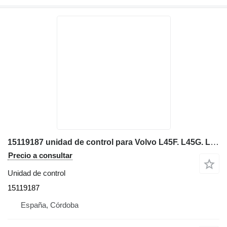
15119187 unidad de control para Volvo L45F. L45G. L50F. L50G. L60F. L60G L70F. L70G. L90F. L90G L105. L110F. L110G. L120F. L120G. 150F. L150G. L180F. L180G. L220F. L220G. L250G. L350F cargadora de ruedas
Precio a consultar
Unidad de control
15119187
España, Córdoba