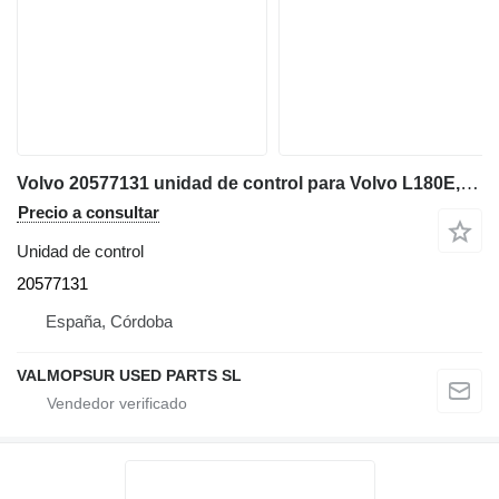
Volvo 20577131 unidad de control para Volvo L180E, L150E, L220E, EC460B, EC360B, EC330B, A40D. A35D, A30D, A25D cargadora de ruedas
Precio a consultar
Unidad de control
20577131
España, Córdoba
VALMOPSUR USED PARTS SL