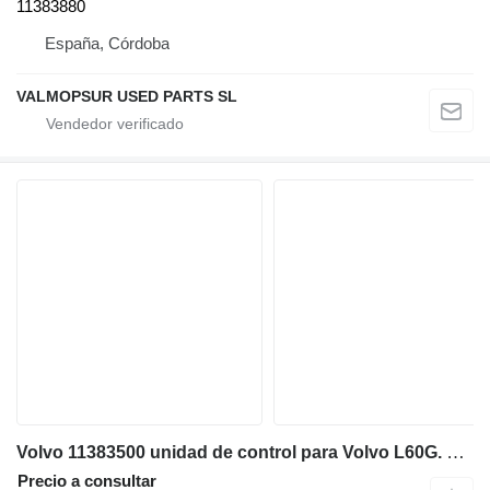
11383880
España, Córdoba
VALMOPSUR USED PARTS SL
Volvo 11383500 unidad de control para Volvo L60G. L70G. L90G. L110G. L120G. L250G L150G. L180G. L220G cargadora de ruedas
Precio a consultar