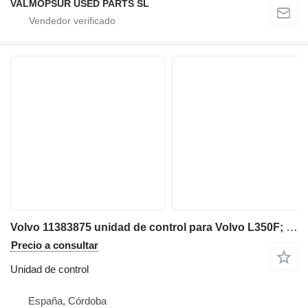
VALMOPSUR USED PARTS SL
Volvo 11383875 unidad de control para Volvo L350F; L60F; L70F; L90F; L110F; L120F; L150F; L180F; L180F HL; L220F; L150G; L180G; L220G; L180G HL; L250G; L110G; L120G; L60G; L70G; L90G; SD115; L105; DD110B; DD120B; DD140B; SD135; L60GZ; L90GZ; L120GZ cargadora de ruedas
Precio a consultar
Unidad de control
España, Córdoba