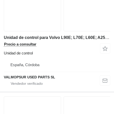
Unidad de control para Volvo L90E; L70E; L60E; A25D; A30D; L150E; L220E; L180E; L150E; L120E; L110E; L180E; T450D; A25E; A30E; A35E; A35EFS; A40E; A40EFS; A35D; A40D; cargadora de ruedas
Precio a consultar
Unidad de control
España, Córdoba
VALMOPSUR USED PARTS SL