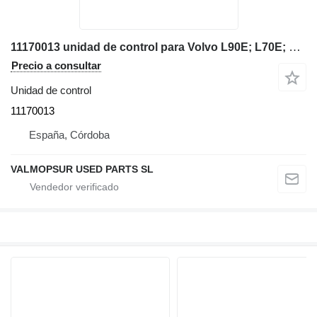
11170013 unidad de control para Volvo L90E; L70E; L60E; L110E; L50E; L150E; L220E; L180E; L150E; L120E; L110E; L180E; L220D; L50D; L70D; L90D; L120D; L150D; L180D; L180D; L330D; L220E; L150E; L180E; L180E; L330E; L120E; L330D; L220E; L150E; L180E; L180E; L330E; L120E; L330D; L220E; L150E; L180E; L180E; L330E; L120E; cargadora de ruedas
Precio a consultar
Unidad de control
11170013
España, Córdoba
VALMOPSUR USED PARTS SL