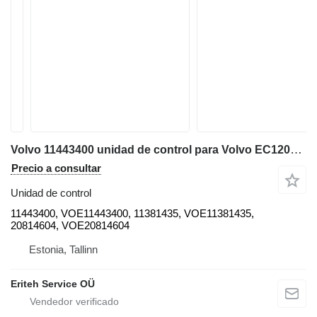
Volvo 11443400 unidad de control para Volvo EC120D/C, EC160D/C, EC180C/D, EC210D/C, EC220D, EC290C, EC300D, EC330C, EC380D, EC480D, L70F, L60F, L90F, L110E, L120E, A25F, A25F/G, A25G, A30F, A30F/G, A30G, A35F, A35F FS, A35F/G, A35F/G FS, A35G, A40F, A40F FS, A40F/G, A40F/G FS, A40G, A45G, A45G FS, A60H cargadora de ruedas
Precio a consultar
Unidad de control
11443400, VOE11443400, 11381435, VOE11381435,
20814604, VOE20814604
Estonia, Tallinn
Eriteh Service OÜ