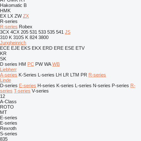
Hakomatic B
HMK
EX
LX
ZW
ZX
R-series
R-series
Robex
3CX
4CX
205
531
533
535
541
JS
310 K
310S K
824
3800
Jungheinrich
ECE
EJE
EKS
EKX
ERD
ERE
ESE
ETV
KR
SK
D series
HM
PC
PW
WA
WB
Liebherr
A-series
K-Series
L-series
LH
LR
LTM
PR
R-series
Linde
D-series
E-series
H-series
K-series
L-series
N-series
P-series
R-
series
T-series
V-series
12
A-Class
ROTO
MT
E-series
E-series
Rexroth
S-series
835