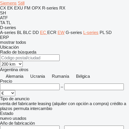
Siemens
Still
CX
EK
EXU
FM
OPX
R-series
RX
SH
ATF
TA
TL
D-series
A-series
BL
BLC
DD
EC
ECR
EW
G-series
L-series
PL
SD
ERP
mostrar todos
Ubicación
Radio de búsqueda
Argentina
otros
Alemania
Ucrania
Rumanía
Bélgica
Precio
–
Tipo de anuncio
venta
del fabricante
leasing (alquiler con opción a compra)
crédito
a
plazos
permuta
intercambio
Estado
nuevo
usados
Año de fabricación
–