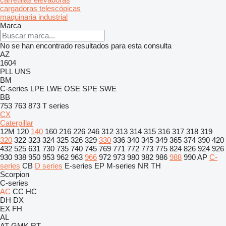
cargadoras telescópicas
maquinaria industrial
Marca
No se han encontrado resultados para esta consulta
AZ
1604
PLL
UNS
BM
C-series
LPE
LWE
OSE
SPE
SWE
BB
753
763
873
T series
CX
Caterpillar
12M
120
140
160
216
226
246
312
313
314
315
316
317
318
319
320
322
323
324
325
326
329
330
336
340
345
349
365
374
390
420
432
525
631
730
735
740
745
769
771
772
773
775
824
826
924
926
930
938
950
953
962
963
966
972
973
980
982
986
988
990
AP
C-
series
CB
D series
E-series
EP
M-series
NR
TH
Scorpion
C-series
AC
CC
HC
DH
DX
EX
FH
AL
AT
GMK
RT