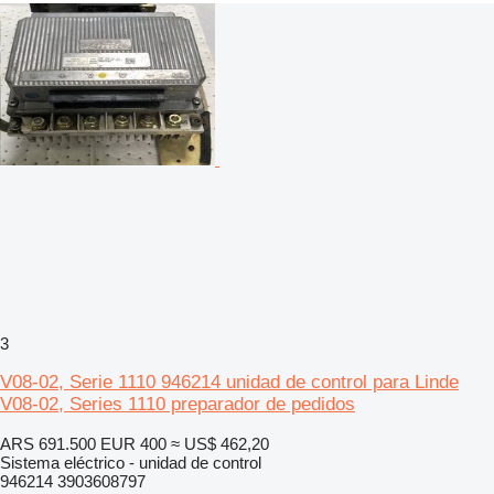
3
V08-02, Serie 1110 946214 unidad de control para Linde
V08-02, Series 1110 preparador de pedidos
ARS 691.500
EUR 400
≈ US$ 462,20
Sistema eléctrico - unidad de control
946214 3903608797