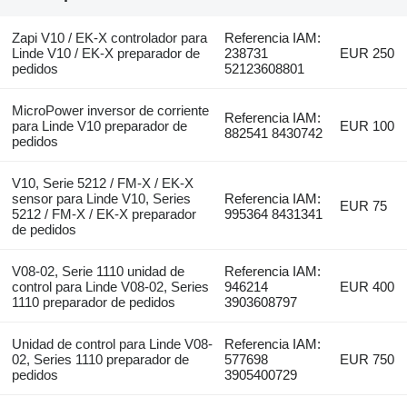
Zapi V10 / EK-X controlador para
Referencia IAM:
Linde V10 / EK-X preparador de
238731
EUR 250
pedidos
52123608801
MicroPower inversor de corriente
Referencia IAM:
para Linde V10 preparador de
EUR 100
882541 8430742
pedidos
V10, Serie 5212 / FM-X / EK-X
sensor para Linde V10, Series
Referencia IAM:
EUR 75
5212 / FM-X / EK-X preparador
995364 8431341
de pedidos
V08-02, Serie 1110 unidad de
Referencia IAM:
control para Linde V08-02, Series
946214
EUR 400
1110 preparador de pedidos
3903608797
Unidad de control para Linde V08-
Referencia IAM:
02, Series 1110 preparador de
577698
EUR 750
pedidos
3905400729