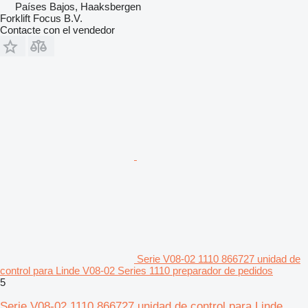
Países Bajos, Haaksbergen
Forklift Focus B.V.
Contacte con el vendedor
Serie V08-02 1110 866727 unidad de
control para Linde V08-02 Series 1110 preparador de pedidos
5
Serie V08-02 1110 866727 unidad de control para Linde