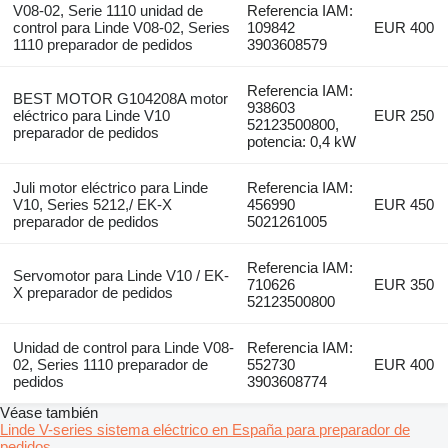
V08-02, Serie 1110 unidad de
Referencia IAM:
control para Linde V08-02, Series
109842
EUR 400
1110 preparador de pedidos
3903608579
Referencia IAM:
BEST MOTOR G104208A motor
938603
eléctrico para Linde V10
EUR 250
52123500800,
preparador de pedidos
potencia: 0,4 kW
Juli motor eléctrico para Linde
Referencia IAM:
V10, Series 5212,/ EK-X
456990
EUR 450
preparador de pedidos
5021261005
Referencia IAM:
Servomotor para Linde V10 / EK-
710626
EUR 350
X preparador de pedidos
52123500800
Unidad de control para Linde V08-
Referencia IAM:
02, Series 1110 preparador de
552730
EUR 400
pedidos
3903608774
Véase también
Linde V-series sistema eléctrico en España para preparador de
pedidos