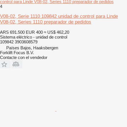
control para Linde V08-02, Series 1110 preparador de pedidos
4
V08-02, Serie 1110 109842 unidad de control para Linde
V08-02, Series 1110 preparador de pedidos
ARS 691.500
EUR 400
≈ US$ 462,20
Sistema eléctrico - unidad de control
109842 3903608579
Países Bajos, Haaksbergen
Forklift Focus B.V.
Contacte con el vendedor