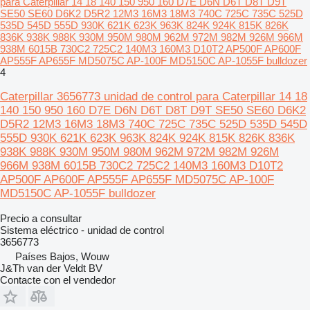
para Caterpillar 14 18 140 150 950 160 D7E D6N D6T D8T D9T
SE50 SE60 D6K2 D5R2 12M3 16M3 18M3 740C 725C 735C 525D
535D 545D 555D 930K 621K 623K 963K 824K 924K 815K 826K
836K 938K 988K 930M 950M 980M 962M 972M 982M 926M 966M
938M 6015B 730C2 725C2 140M3 160M3 D10T2 AP500F AP600F
AP555F AP655F MD5075C AP-100F MD5150C AP-1055F bulldozer
4
Caterpillar 3656773 unidad de control para Caterpillar 14 18
140 150 950 160 D7E D6N D6T D8T D9T SE50 SE60 D6K2
D5R2 12M3 16M3 18M3 740C 725C 735C 525D 535D 545D
555D 930K 621K 623K 963K 824K 924K 815K 826K 836K
938K 988K 930M 950M 980M 962M 972M 982M 926M
966M 938M 6015B 730C2 725C2 140M3 160M3 D10T2
AP500F AP600F AP555F AP655F MD5075C AP-100F
MD5150C AP-1055F bulldozer
Precio a consultar
Sistema eléctrico - unidad de control
3656773
Países Bajos, Wouw
J&Th van der Veldt BV
Contacte con el vendedor