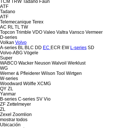
TCM
TRW
Tadano Faun
ATF
Tadano
ATF
Telemecanique
Terex
AC
RL
TL
TW
Topcon
Trimble
VDO
Valeo
Valtra
Vansco
Vermeer
D-series
Volkan
Volvo
A-series
BL
BLC
DD
EC
ECR
EW
L-series
SD
Volvo-ABG
Vögele
Super
WABCO
Wacker Neuson
Walvoil
Werklust
WG
Werner & Pfleiderer
Wilson Tool
Wirtgen
W-series
Woodward
Wölfle
XCMG
QY
ZL
Yanmar
B-series
C-series
SV
Vio
ZF
Zettelmeyer
ZL
Zexel
Zoomlion
mostrar todos
Ubicación