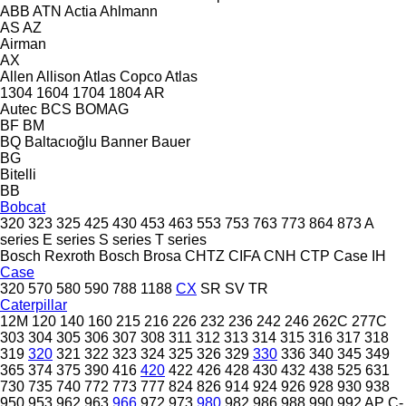
ABB
ATN
Actia
Ahlmann
AS
AZ
Airman
AX
Allen
Allison
Atlas Copco
Atlas
1304
1604
1704
1804
AR
Autec
BCS
BOMAG
BF
BM
BQ
Baltacıoğlu
Banner
Bauer
BG
Bitelli
BB
Bobcat
320
323
325
425
430
453
463
553
753
763
773
864
873
A
series
E series
S series
T series
Bosch Rexroth
Bosch
Brosa
CHTZ
CIFA
CNH
CTP
Case IH
Case
320
570
580
590
788
1188
CX
SR
SV
TR
Caterpillar
12M
120
140
160
215
216
226
232
236
242
246
262C
277C
303
304
305
306
307
308
311
312
313
314
315
316
317
318
319
320
321
322
323
324
325
326
329
330
336
340
345
349
365
374
375
390
416
420
422
426
428
430
432
438
525
631
730
735
740
772
773
777
824
826
914
924
926
928
930
938
950
953
962
963
966
972
973
980
982
986
988
990
992
AP
C-