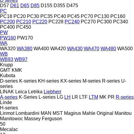
D series
D57
D61
D65
D85
D155
D355
D475
PC
PC18
PC20
PC30
PC35
PC40
PC45
PC70
PC130
PC160
PC200
PC210
PC220
PC228
PC240
PC270
PC300
PC340
PC400
PC450
PW
PW160
PW170
WA
WA320
WA380
WA400
WA420
WA430
WA470
WA480
WA500
WB
WB93
WB97
Krupp
GMT
KMK
Kubota
D-series
K-series
KH-series
KX-series
M-series
R-series
U-
series
LINAK
Leica
Letrika
Liebherr
A-series
K-Series
L-series
LG
LH
LR
LTF
LTM
MK
PR
R-series
Linde
H-series
Linmot
Lombardini
MAN
MST
Magirus
Mahle Original
Manitou
Manitowoc
Massey Ferguson
50
Mecalac