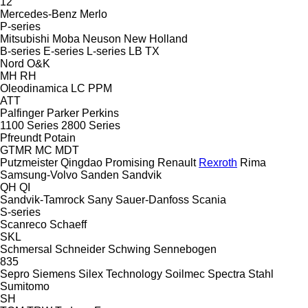
12
Mercedes-Benz
Merlo
P-series
Mitsubishi
Moba
Neuson
New Holland
B-series
E-series
L-series
LB
TX
Nord
O&K
MH
RH
Oleodinamica LC
PPM
ATT
Palfinger
Parker
Perkins
1100 Series
2800 Series
Pfreundt
Potain
GTMR
MC
MDT
Putzmeister
Qingdao Promising
Renault
Rexroth
Rima
Samsung-Volvo
Sanden
Sandvik
QH
QI
Sandvik-Tamrock
Sany
Sauer-Danfoss
Scania
S-series
Scanreco
Schaeff
SKL
Schmersal
Schneider
Schwing
Sennebogen
835
Sepro
Siemens
Silex Technology
Soilmec
Spectra
Stahl
Sumitomo
SH