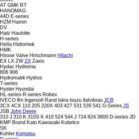
AT
GMK
RT
HANOMAG
44D
E-series
HZM
Hamm
DV
Hatz
Haulotte
H-series
Hella
Hidromek
HMK
Hirose Valve
Hirschmann
Hitachi
EX
LX
ZW
ZX
Zaxis
Hydac
Hydrema
806
906
Hydromatik
Hydros
T-series
Hyster
Hyundai
HL-series
R-series
Robex
IVECO
Ifm
Ingersoll Rand
Iskra
Isuzu
Italvibras
JCB
3CX
4CX
110
205
220X
403
427
531
535
541
G-Series
JS
JSB
John Deere
310 J
310 K
310S K
410
524
544 J
724
824
3800
D-series
JD
KMP Brand
Kato
Kawasaki
Kobelco
SK
Kohler
Komatsu