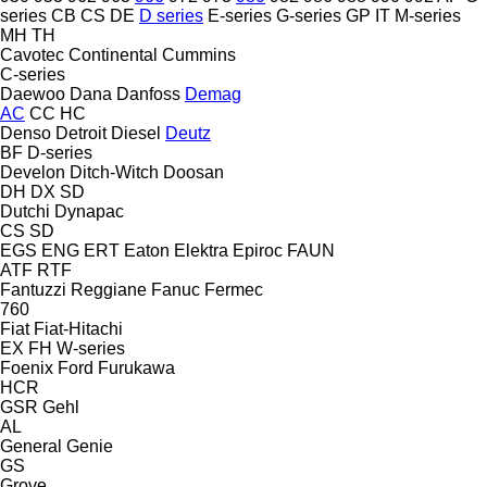
series
CB
CS
DE
D series
E-series
G-series
GP
IT
M-series
MH
TH
Cavotec
Continental
Cummins
C-series
Daewoo
Dana
Danfoss
Demag
AC
CC
HC
Denso
Detroit Diesel
Deutz
BF
D-series
Develon
Ditch-Witch
Doosan
DH
DX
SD
Dutchi
Dynapac
CS
SD
EGS
ENG
ERT
Eaton
Elektra
Epiroc
FAUN
ATF
RTF
Fantuzzi Reggiane
Fanuc
Fermec
760
Fiat
Fiat-Hitachi
EX
FH
W-series
Foenix
Ford
Furukawa
HCR
GSR
Gehl
AL
General
Genie
GS
Grove