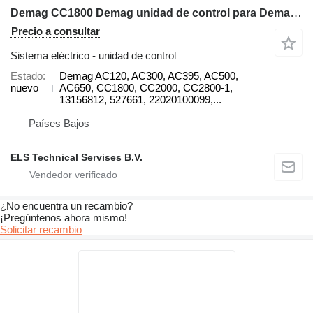
Demag CC1800 Demag unidad de control para Demag AC120, AC300, AC395, AC500, AC650, CC1800, CC2000, CC2800-1 grúa sobre orugas
Precio a consultar
Sistema eléctrico - unidad de control
Estado
Demag AC120, AC300, AC395, AC500,
nuevo
AC650, CC1800, CC2000, CC2800-1,
13156812, 527661, 22020100099,...
Países Bajos
ELS Technical Servises B.V.
¿No encuentra un recambio?
¡Pregúntenos ahora mismo!
Solicitar recambio