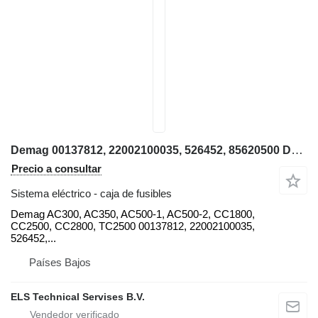
Demag 00137812, 22002100035, 526452, 85620500 Demag caja de fusibles para Demag AC300, AC350, AC500-1, AC500-2, CC1800, CC2500, CC2800, TC2500 grúa móvil
Precio a consultar
Sistema eléctrico - caja de fusibles
Demag AC300, AC350, AC500-1, AC500-2, CC1800,
CC2500, CC2800, TC2500 00137812, 22002100035,
526452,...
Países Bajos
ELS Technical Servises B.V.