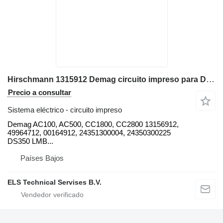
Hirschmann 1315912 Demag circuito impreso para Demag AC100, AC500, CC1800, CC2800 grúa todo terreno
Precio a consultar
Sistema eléctrico - circuito impreso
Demag AC100, AC500, CC1800, CC2800 13156912,
49964712, 00164912, 24351300004, 24350300225
DS350 LMB...
Países Bajos
ELS Technical Servises B.V.