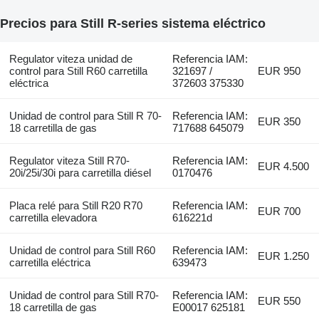
Precios para Still R-series sistema eléctrico
Regulator viteza unidad de
Referencia IAM:
control para Still R60 carretilla
321697 /
EUR 950
eléctrica
372603 375330
Unidad de control para Still R 70-
Referencia IAM:
EUR 350
18 carretilla de gas
717688 645079
Regulator viteza Still R70-
Referencia IAM:
EUR 4.500
20i/25i/30i para carretilla diésel
0170476
Placa relé para Still R20 R70
Referencia IAM:
EUR 700
carretilla elevadora
616221d
Unidad de control para Still R60
Referencia IAM:
EUR 1.250
carretilla eléctrica
639473
Unidad de control para Still R70-
Referencia IAM:
EUR 550
18 carretilla de gas
E00017 625181