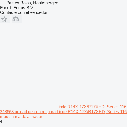
Países Bajos, Haaksbergen
Forklift Focus B.V.
Contacte con el vendedor
Linde R14X-17X/R17XHD, Series 116
248663 unidad de control para Linde R14X-17X/R17XHD, Series 116
maquinaria de almacén
4