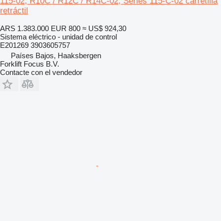
115-02, R10C / R12C / R14C-02, Series 115-C-02 carretilla
retráctil
ARS 1.383.000
EUR 800
≈ US$ 924,30
Sistema eléctrico - unidad de control
E201269 3903605757
Países Bajos, Haaksbergen
Forklift Focus B.V.
Contacte con el vendedor