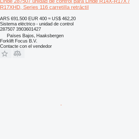
Linde 287507 unidad de control para Linde R14X-R17X /
R17XHD, Series 116 carretilla retráctil
ARS 691.500
EUR 400
≈ US$ 462,20
Sistema eléctrico - unidad de control
287507 3903601427
Países Bajos, Haaksbergen
Forklift Focus B.V.
Contacte con el vendedor