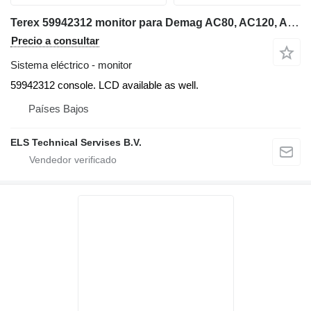
Terex 59942312 monitor para Demag AC80, AC120, AC160, AC250, AC300, AC350, AC500, AC700, CC2500, CH3180, explorer 5600 grúa móvil
Precio a consultar
Sistema eléctrico - monitor
59942312 console. LCD available as well.
Países Bajos
ELS Technical Servises B.V.