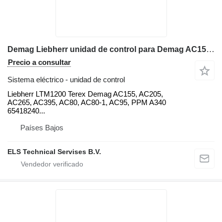
Demag Liebherr unidad de control para Demag AC155, AC205, AC265, AC395, AC80, AC80-1, AC95, PPM A340 grúa móvil
Precio a consultar
Sistema eléctrico - unidad de control
Liebherr LTM1200 Terex Demag AC155, AC205,
AC265, AC395, AC80, AC80-1, AC95, PPM A340
65418240...
Países Bajos
ELS Technical Servises B.V.