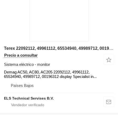
Terex 22092112, 49961112, 65534940, 49989712, 00196312 Demag monitor para Demag AC50, AC80 grúa móvil
Precio a consultar
Sistema eléctrico - monitor
Demag AC50, AC80, AC205 22092112, 49961112,
65534940, 49989712, 00196312 display Specialist in...
Países Bajos
ELS Technical Servises B.V.