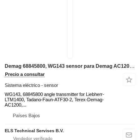
Demag 68845800, WG143 sensor para Demag AC1200, AC615, AC80, Liebherr LTM1400, Tadano-Faun-ATF30-2, grúa móvil
Precio a consultar
Sistema eléctrico - sensor
WG143, 68845800 angle transmitter for Liebherr-
LTM1400, Tadano-Faun-ATF30-2, Terex-Demag-
AC1200,...
Países Bajos
ELS Technical Servises B.V.