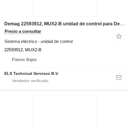
Demag 22593912, MUX2-B unidad de control para Demag AC40, AC60, A70, AC80, AC120, AC160, AC250, AC350, AC700, CH3160, CH3180, CC2500, TC2800 grúa móvil
Precio a consultar
Sistema eléctrico - unidad de control
22593912, MUX2-B
Países Bajos
ELS Technical Servises B.V.