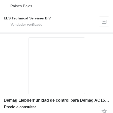
Países Bajos
ELS Technical Servises B.V.
Demag Liebherr unidad de control para Demag AC155, AC205, AC265, AC395, AC80, AC80-1, AC95, PPM A340 grúa móvil
Precio a consultar