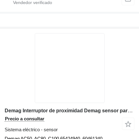
Demag Interruptor de proximidad Demag sensor para Demag AC50, AC80, C100 grúa móvil
Precio a consultar
Sistema eléctrico - sensor
Demag AC50, AC80, C100 65424940, 60461340