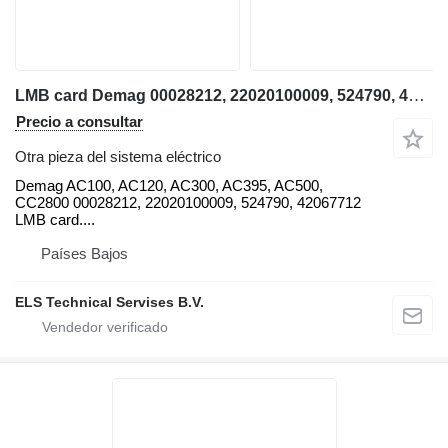
LMB card Demag 00028212, 22020100009, 524790, 42067712 Demag para Demag AC100, AC120, AC300, AC395, AC500, AC2800 grúa móvil
Precio a consultar
Otra pieza del sistema eléctrico
Demag AC100, AC120, AC300, AC395, AC500,
CC2800 00028212, 22020100009, 524790, 42067712
LMB card....
Países Bajos
ELS Technical Servises B.V.