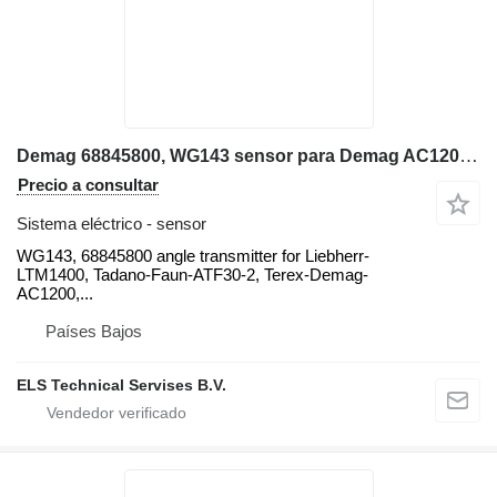
Demag 68845800, WG143 sensor para Demag AC1200, AC615, AC80, Liebherr LTM1400, Tadano-Faun-ATF30-2, grúa móvil
Precio a consultar
Sistema eléctrico - sensor
WG143, 68845800 angle transmitter for Liebherr-
LTM1400, Tadano-Faun-ATF30-2, Terex-Demag-
AC1200,...
Países Bajos
ELS Technical Servises B.V.