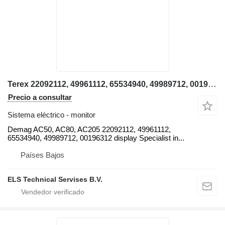
Terex 22092112, 49961112, 65534940, 49989712, 00196312 Demag monitor para Demag AC50, AC80 grúa móvil
Precio a consultar
Sistema eléctrico - monitor
Demag AC50, AC80, AC205 22092112, 49961112,
65534940, 49989712, 00196312 display Specialist in...
Países Bajos
ELS Technical Servises B.V.