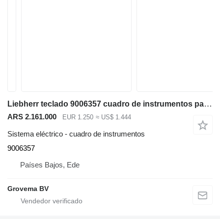
Liebherr teclado 9006357 cuadro de instrumentos para Liebherr R924 C / R954C / R934C / R944 C excavadora
ARS 2.161.000
EUR 1.250
≈ US$ 1.444
Sistema eléctrico - cuadro de instrumentos
9006357
Países Bajos, Ede
Grovema BV