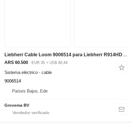
Liebherr Cable Loom 9006514 para Liebherr R914HDSL / R914B / R924 COMPACT / R904C / R954B / R964B / R974B / R944B / R914HDS / R924HDSL excavadora
ARS 60.500
EUR 35
≈ US$ 40,44
Sistema eléctrico - cable
9006514
Países Bajos, Ede
Grovema BV