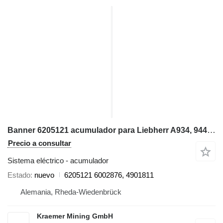
Banner 6205121 acumulador para Liebherr A934, 944, A954, LH120, LH40, LH50, LH60, LH80, R954, R984, TA23 excavadora
Precio a consultar
Sistema eléctrico - acumulador
Estado
nuevo
6205121 6002876, 4901811
Alemania, Rheda-Wiedenbrück
Kraemer Mining GmbH