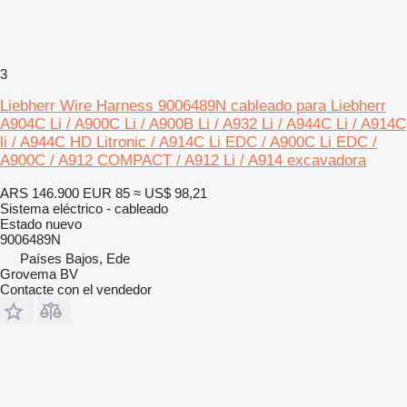
3
Liebherr Wire Harness 9006489N cableado para Liebherr
A904C Li / A900C Li / A900B Li / A932 Li / A944C Li / A914C
li / A944C HD Litronic / A914C Li EDC / A900C Li EDC /
A900C / A912 COMPACT / A912 Li / A914 excavadora
ARS 146.900
EUR 85
≈ US$ 98,21
Sistema eléctrico - cableado
Estado
nuevo
9006489N
Países Bajos, Ede
Grovema BV
Contacte con el vendedor