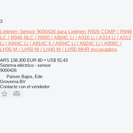
3
Liebherr Sensor 9000426 para Liebherr R926 COMP / R946
LC / R946 NLC / R950 / A904C Li / A316 Li / A314 Li / A312
Li / A944C Li / A914C li / A934C Li / A924C Li / A900C /
LH35 M / LH50 M / LH40 M / LH50 MHR excavadora
ARS 138.300
EUR 80
≈ US$ 92,43
Sistema eléctrico - sensor
9000426
Países Bajos, Ede
Grovema BV
Contacte con el vendedor