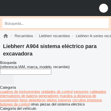
Recambios
Liebherr recambios
Liebherr A-series re
Liebherr A904 sistema eléctrico para
excavadora
Búsqueda
(referencia IAM, marca, modelo, recambio)
Categoría
cuadros de instrumentos
unidades de control
sensores
cableados
interruptores de batería
generadores
mandos a distancia de
suspensión
faros delanteros
pilotos traseros
circuitos impresos
botones de control
otras piezas del sistema eléctrico
Categoría del vehículo