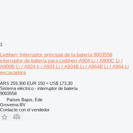
1
Liebherr Interruptor principal de la batería 9003558
interruptor de batería para Liebherr A904 Li / A900C Li /
A900B Li / A924 li / A934 Li / A934B Li / A944B Li / A944 Li
excavadora
ARS 259.300
EUR 150
≈ US$ 173,30
Sistema eléctrico - interruptor de batería
9003558
Países Bajos, Ede
Grovema BV
Contacte con el vendedor