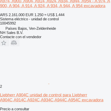
A974, A900, A904, A914, A924, A934, A944, A954 - A 974, A
900, A 904, A 914, A 924, A 934, A 944, A 954 excavadora
ARS 2.161.000
EUR 1.250
≈ US$ 1.444
Sistema eléctrico - unidad de control
10045992
Países Bajos, Ven-Zeldenheide
NH Sales B.V.
Contacte con el vendedor
2
Liebherr A904C unidad de control para Liebherr
A904C,A914C,A924C,A934C,A944C,A954C excavadora
Precio a consultar