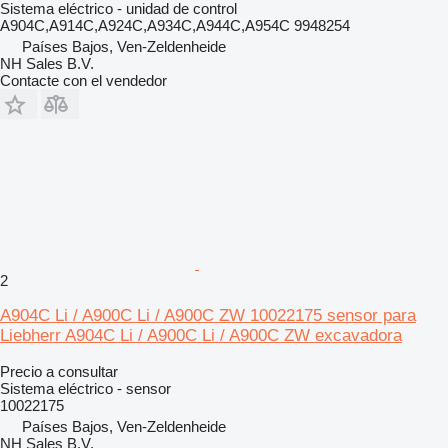
Sistema eléctrico - unidad de control
A904C,A914C,A924C,A934C,A944C,A954C 9948254
Países Bajos, Ven-Zeldenheide
NH Sales B.V.
Contacte con el vendedor
2
A904C Li / A900C Li / A900C ZW 10022175 sensor para
Liebherr A904C Li / A900C Li / A900C ZW excavadora
Precio a consultar
Sistema eléctrico - sensor
10022175
Países Bajos, Ven-Zeldenheide
NH Sales B.V.