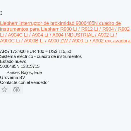
3
Liebherr Interruptor de proximidad 9006485N cuadro de
instrumentos para Liebherr R900 Li / R912 Li / R904 / R902
Li / A904C Li / A904 Li / A904 INDUSTRIAL / A902 Li /
A900C Li / A900B Li / A900 ZW / A900 Li / A902 excavadora
ARS 172.900
EUR 100
≈ US$ 115,50
Sistema eléctrico - cuadro de instrumentos
Estado
nuevo
9006485N 13819715
Países Bajos, Ede
Grovema BV
Contacte con el vendedor