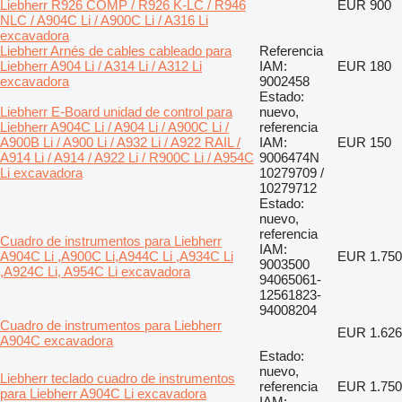
Liebherr R926 COMP / R926 K-LC / R946
EUR 900
NLC / A904C Li / A900C Li / A316 Li
excavadora
Liebherr Arnés de cables cableado para
Referencia
Liebherr A904 Li / A314 Li / A312 Li
IAM:
EUR 180
excavadora
9002458
Estado:
Liebherr E-Board unidad de control para
nuevo,
Liebherr A904C Li / A904 Li / A900C Li /
referencia
A900B Li / A900 Li / A932 Li / A922 RAIL /
IAM:
EUR 150
A914 Li / A914 / A922 Li / R900C Li / A954C
9006474N
Li excavadora
10279709 /
10279712
Estado:
nuevo,
referencia
Cuadro de instrumentos para Liebherr
IAM:
A904C Li ,A900C Li,A944C Li ,A934C Li
EUR 1.750
9003500
,A924C Li, A954C Li excavadora
94065061-
12561823-
94008204
Cuadro de instrumentos para Liebherr
EUR 1.626
A904C excavadora
Estado:
nuevo,
Liebherr teclado cuadro de instrumentos
referencia
EUR 1.750
para Liebherr A904C Li excavadora
IAM: