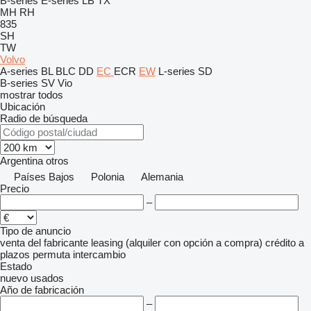
B-series
E-series
LB
TX
MH
RH
835
SH
TW
Volvo
A-series
BL
BLC
DD
EC
ECR
EW
L-series
SD
B-series
SV
Vio
mostrar todos
Ubicación
Radio de búsqueda
Argentina
otros
Países Bajos
Polonia
Alemania
Precio
–
Tipo de anuncio
venta
del fabricante
leasing (alquiler con opción a compra)
crédito
a
plazos
permuta
intercambio
Estado
nuevo
usados
Año de fabricación
–