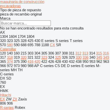
maquinaria de construcción
excavadoras
Tipo de pieza de repuesto
pieza de recambio original
Marca
No se han encontrado resultados para esta consulta
AX
1304
1604
1704
1804
320
323
325
328
425
430
E series
S series
T series
570
580
590
688
695
788
1188
CX
SR
Caterpillar
120
140
160
215
303
304
305
306
307
308
311
312
313
314
315
316
317
318
319
320
321
322
323
324
325
326
329
330
336
340
345
349
365
374
375
390
416
420
422
426
428
430
432
438
950
953
962
963
966
972
973
980
988
AP
C-series
CS
DE
D series
E-series
M-
series
MH
TH
C-series
DX
SD
760
EX
HMK
Hitachi
EX
ZW
ZX
Zaxis
806
906
R-series
Robex