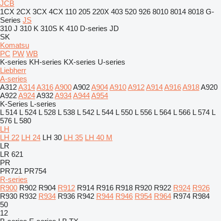
JCB
1CX
2CX
3CX
4CX
110
205
220X
403
520
926
8010
8014
8018
G-
Series
JS
310 J
310 K
310S K
410
D-series
JD
SK
Komatsu
PC
PW
WB
K-series
KH-series
KX-series
U-series
Liebherr
A-series
A312
A314
A316
A900
A902
A904
A910
A912
A914
A916
A918
A920
A922
A924
A932
A934
A944
A954
K-Series
L-series
L 514
L 524
L 528
L 538
L 542
L 544
L 550
L 556
L 564
L 566
L 574
L
576
L 580
LH
LH 22
LH 24
LH 30
LH 35
LH 40 M
LR
LR 621
PR
PR721
PR754
R-series
R900
R902
R904
R912
R914
R916
R918
R920
R922
R924
R926
R930
R932
R934
R936
R942
R944
R946
R954
R964
R974
R984
50
12