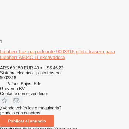
1
Liebherr Luz parpadeante 9003316 piloto trasero para
Liebherr A904C Li excavadora
ARS 69.150
EUR 40
≈ US$ 46,22
Sistema eléctrico - piloto trasero
9003316
Países Bajos, Ede
Grovema BV
Contacte con el vendedor
¿Vende vehículos o maquinaria?
¡Hagalo con nosotros!
Publicar el anuncio