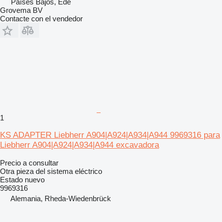
Países Bajos, Ede
Grovema BV
Contacte con el vendedor
1
KS ADAPTER Liebherr A904|A924|A934|A944 9969316 para
Liebherr A904|A924|A934|A944 excavadora
Precio a consultar
Otra pieza del sistema eléctrico
Estado
nuevo
9969316
Alemania, Rheda-Wiedenbrück