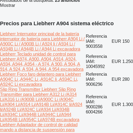
Resultados de la búsqueda:
23 anuncios
Mostrar
Precios para Liebherr A904 sistema eléctrico
Liebherr Interruptor principal de la batería
Referencia
interruptor de batería para Liebherr A904 Li /
IAM:
EUR 150
A900C Li / A900B Li / A924 li / A934 Li /
9003558
A934B Li / A944B Li / A944 Li excavadora
Liebherr Teclado unidad de control para
Referencia
Liebherr A974, A900, A904, A914, A924,
IAM:
EUR 1.250
A934, A944, A954 - A 974, A 900, A 904, A
10045992
914, A 924, A 934, A 944, A 954 excavadora
Liebherr Foco faro delantero para Liebherr
Referencia
A904C Li ,A944C Li ,A914C li ,A934C Li,
IAM:
EUR 280
A924C Li excavadora
9006296
Slip Ring Transmitter Liebherr Slip Ring
Transmitter para Liebherr A312 Li /A314
Referencia
Li/A316 Li /A900B Li/A900C Li /A904C
IAM:
Li/A904 Li/A914 Li/A914B Li/A914C li/A924
EUR 1.300
9000286
li/A924B Li/A924C Li/A934 Li/A934B
6004266
Li/A934C Li/A944B Li/A944C Li/A944
Li/A954B Li/A954C Li/A974B excavadora
Liebherr Adaptador de control de calidad
mando a distancia de suspensión para