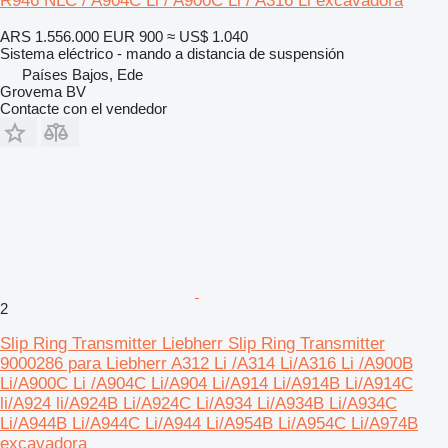
R946 NLC / A904C Li / A900C Li / A316 Li excavadora
ARS 1.556.000
EUR 900
≈ US$ 1.040
Sistema eléctrico - mando a distancia de suspensión
Países Bajos, Ede
Grovema BV
Contacte con el vendedor
2
Slip Ring Transmitter Liebherr Slip Ring Transmitter
9000286 para Liebherr A312 Li /A314 Li/A316 Li /A900B
Li/A900C Li /A904C Li/A904 Li/A914 Li/A914B Li/A914C
li/A924 li/A924B Li/A924C Li/A934 Li/A934B Li/A934C
Li/A944B Li/A944C Li/A944 Li/A954B Li/A954C Li/A974B
excavadora