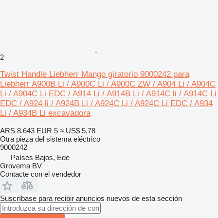
2
Twist Handle Liebherr Mango giratorio 9000242 para
Liebherr A900B Li / A900C Li / A900C ZW / A904 Li / A904C
Li / A904C Li EDC / A914 Li / A914B Li / A914C li / A914C Li
EDC / A924 li / A924B Li / A924C Li / A924C Li EDC / A934
Li / A934B Li excavadora
ARS 8.643
EUR 5
≈ US$ 5,78
Otra pieza del sistema eléctrico
9000242
Países Bajos, Ede
Grovema BV
Contacte con el vendedor
Suscríbase para recibir anuncios nuevos de esta sección