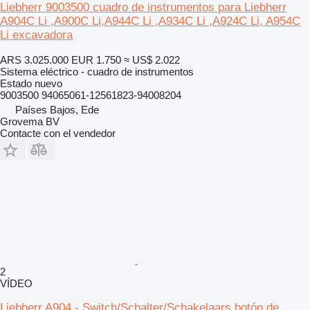
Liebherr 9003500 cuadro de instrumentos para Liebherr
A904C Li ,A900C Li,A944C Li ,A934C Li ,A924C Li, A954C
Li excavadora
ARS 3.025.000
EUR 1.750
≈ US$ 2.022
Sistema eléctrico - cuadro de instrumentos
Estado
nuevo
9003500 94065061-12561823-94008204
Países Bajos, Ede
Grovema BV
Contacte con el vendedor
2
VÍDEO
Liebherr A904 - Switch/Schalter/Schakelaars botón de