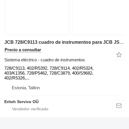
JCB 728/C9113 cuadro de instrumentos para JCB JS210, JS220, 210X, 220X, 245XR, 131X, 140X, 150X, 300X, 420X, 520X,402/R5324, 728/D9112, 728/C9113, 403/K1356 excavadora
Precio a consultar
Sistema eléctrico - cuadro de instrumentos
728/C9113, 402/R5392, 728/C9114, 402/R5324,
403/K1356, 728/P5462, 728/C3879, 400/S9682,
402/R5326,...
Estonia, Tallinn
Eriteh Service OÜ