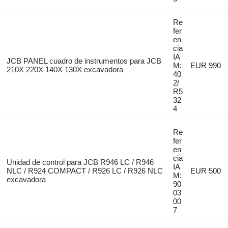
Re
fer
en
cia
IA
JCB PANEL cuadro de instrumentos para JCB
M:
EUR 990
210X 220X 140X 130X excavadora
40
2/
R5
32
4
Re
fer
en
cia
Unidad de control para JCB R946 LC / R946
IA
NLC / R924 COMPACT / R926 LC / R926 NLC
EUR 500
M:
excavadora
90
03
00
7