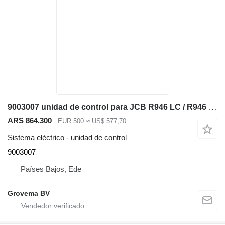
9003007 unidad de control para JCB R946 LC / R946 NLC / R924 COMPACT / R926 LC / R926 NLC excavadora
ARS 864.300
EUR 500
≈ US$ 577,70
Sistema eléctrico - unidad de control
9003007
Países Bajos, Ede
Grovema BV