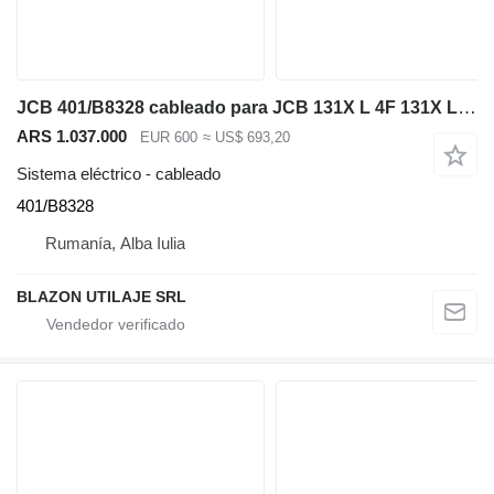
JCB 401/B8328 cableado para JCB 131X L 4F 131X L SV 140X L 4F 140X L SV 150X H 4F 150X H SV 150X L 4F 150X L SV 150X LT 4F 150X LT SV 210X LC SV 210X LC MONO T4F 210X SC SV 210X SC MONO T4F 220LCD TAB T4F 220LCXD MON0 T4F 220X C SV 220X LC SV 220X LC MONO LR T4F 220X LC MONO T4F 220X LC TAB T4F 220X LC XTRA SV 220X LCD MONO T4F 220X SC SV 220X SC MONO T4F 220X SLC T4F MONO 245XRL 4F 245XRL SV 245XRL D4F 245XRLT SV excavadora
ARS 1.037.000
EUR 600
≈ US$ 693,20
Sistema eléctrico - cableado
401/B8328
Rumanía, Alba Iulia
BLAZON UTILAJE SRL