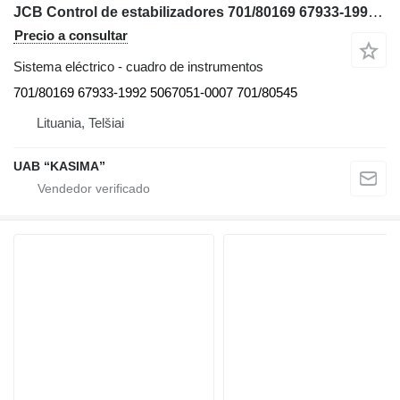
JCB Control de estabilizadores 701/80169 67933-1992 5067051-0007 701/80545 cuadro de instrumentos para JSB JS130W excavadora
Precio a consultar
Sistema eléctrico - cuadro de instrumentos
701/80169 67933-1992 5067051-0007 701/80545
Lituania, Telšiai
UAB “KASIMA”