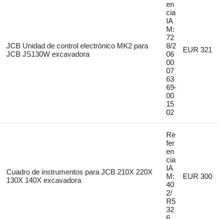
en
cia
IA
M:
72
JCB Unidad de control electrónico MK2 para
8/2
EUR 321
JCB JS130W excavadora
06
00
07
63
69-
00
15
02
Re
fer
en
cia
IA
Cuadro de instrumentos para JCB 210X 220X
M:
EUR 300
130X 140X excavadora
40
2/
R5
32
6