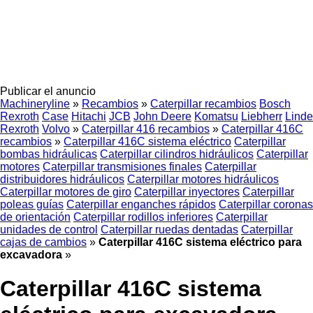
Publicar el anuncio
Machineryline
»
Recambios
»
Caterpillar recambios
Bosch
Rexroth
Case
Hitachi
JCB
John Deere
Komatsu
Liebherr
Linde
Rexroth
Volvo
»
Caterpillar 416 recambios
»
Caterpillar 416C
recambios
»
Caterpillar 416C sistema eléctrico
Caterpillar
bombas hidráulicas
Caterpillar cilindros hidráulicos
Caterpillar
motores
Caterpillar transmisiones finales
Caterpillar
distribuidores hidráulicos
Caterpillar motores hidráulicos
Caterpillar motores de giro
Caterpillar inyectores
Caterpillar
poleas guías
Caterpillar enganches rápidos
Caterpillar coronas
de orientación
Caterpillar rodillos inferiores
Caterpillar
unidades de control
Caterpillar ruedas dentadas
Caterpillar
cajas de cambios
»
Caterpillar 416C sistema eléctrico para
excavadora
»
Caterpillar 416C sistema