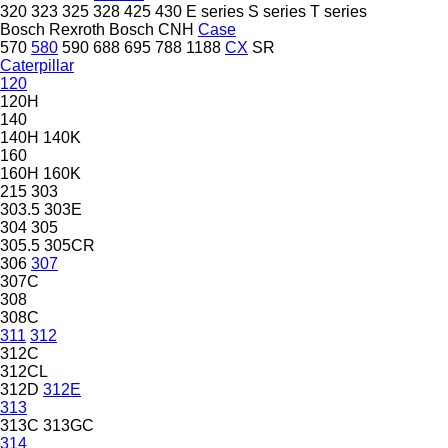
320
323
325
328
425
430
E series
S series
T series
Bosch Rexroth
Bosch
CNH
Case
570
580
590
688
695
788
1188
CX
SR
Caterpillar
120
120H
140
140H
140K
160
160H
160K
215
303
303.5
303E
304
305
305.5
305CR
306
307
307C
308
308C
311
312
312C
312CL
312D
312E
313
313C
313GC
314