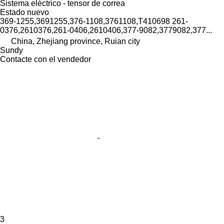
Sistema eléctrico - tensor de correa
Estado
nuevo
369-1255,3691255,376-1108,3761108,T410698 261-
0376,2610376,261-0406,2610406,377-9082,3779082,377...
China, Zhejiang province, Ruian city
Sundy
Contacte con el vendedor
3