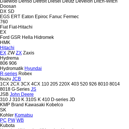
Daewoo
Denso
Detroit Diesel
Deutz
Develon
Ditch-Witch
Doosan
DX
SD
EGS
ERT
Eaton
Epiroc
Fanuc
Fermec
760
Fiat
Fiat-Hitachi
EX
Ford
GSR
Hella
Hidromek
HMK
Hitachi
EX
ZW
ZX
Zaxis
Hydrema
806
906
Hydromatik
Hyundai
R-series
Robex
Isuzu
JCB
1CX
2CX
3CX
4CX
110
205
220X
403
520
926
8010
8014
8018
G-Series
JS
JSB
John Deere
310 J
310 K
310S K
410
D-series
JD
KMP Brand
Kawasaki
Kobelco
SK
Kohler
Komatsu
PC
PW
WB
Kubota