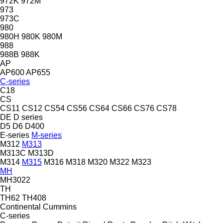
972K
972M
973
973C
980
980H
980K
980M
988
988B
988K
AP
AP600
AP655
C-series
C18
CS
CS11
CS12
CS54
CS56
CS64
CS66
CS76
CS78
DE
D series
D5
D6
D400
E-series
M-series
M312
M313
M313C
M313D
M314
M315
M316
M318
M320
M322
M323
MH
MH3022
TH
TH62
TH408
Continental
Cummins
C-series