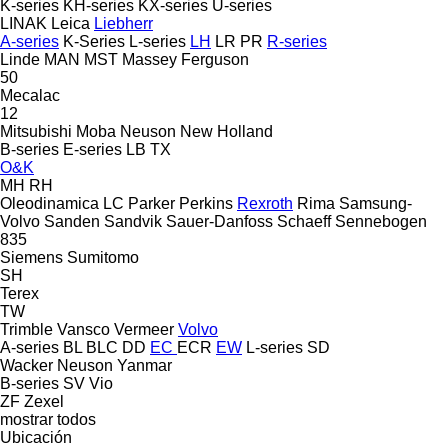
K-series
KH-series
KX-series
U-series
LINAK
Leica
Liebherr
A-series
K-Series
L-series
LH
LR
PR
R-series
Linde
MAN
MST
Massey Ferguson
50
Mecalac
12
Mitsubishi
Moba
Neuson
New Holland
B-series
E-series
LB
TX
O&K
MH
RH
Oleodinamica LC
Parker
Perkins
Rexroth
Rima
Samsung-
Volvo
Sanden
Sandvik
Sauer-Danfoss
Schaeff
Sennebogen
835
Siemens
Sumitomo
SH
Terex
TW
Trimble
Vansco
Vermeer
Volvo
A-series
BL
BLC
DD
EC
ECR
EW
L-series
SD
Wacker Neuson
Yanmar
B-series
SV
Vio
ZF
Zexel
mostrar todos
Ubicación