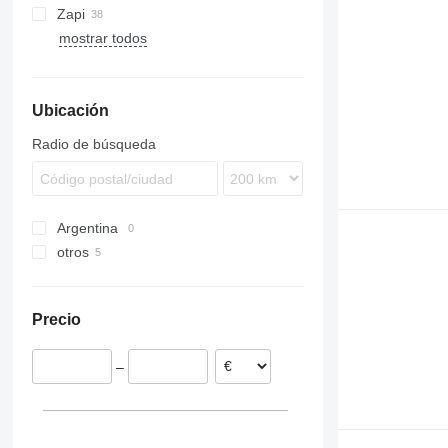
Zapi
L-series
FM
mostrar todos
V-series
R-series
Ubicación
Radio de búsqueda
Argentina
otros
Rumanía
Precio
–