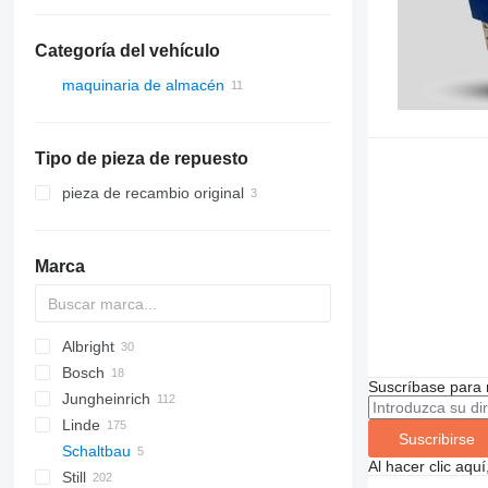
Categoría del vehículo
maquinaria de almacén
carretillas elevadoras
carretillas diésel
Tipo de pieza de repuesto
carretillas eléctricas
apiladores
pieza de recambio original
Marca
Albright
Bosch
Suscríbase para 
Jungheinrich
H-series
531
Linde
533
Suscribirse
Schaltbau
535
D-series
A-Class
Al hacer clic aq
Still
541
H-series