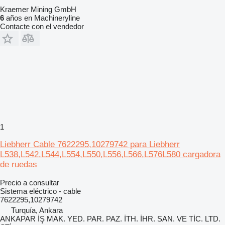
Kraemer Mining GmbH
6
años en Machineryline
Contacte con el vendedor
1
Liebherr Cable 7622295,10279742 para Liebherr
L538,L542,L544,L554,L550,L556,L566,L576L580 cargadora
de ruedas
Precio a consultar
Sistema eléctrico - cable
7622295,10279742
Turquía, Ankara
ANKAPAR İŞ MAK. YED. PAR. PAZ. İTH. İHR. SAN. VE TİC. LTD.