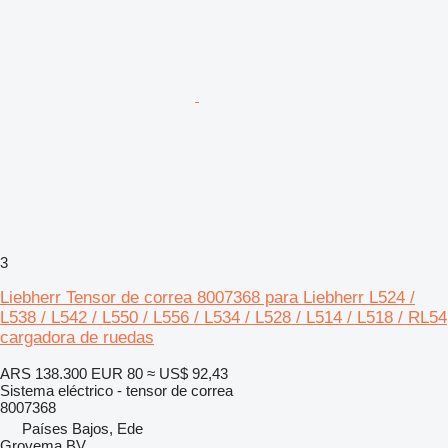
3
Liebherr Tensor de correa 8007368 para Liebherr L524 /
L538 / L542 / L550 / L556 / L534 / L528 / L514 / L518 / RL54
cargadora de ruedas
ARS 138.300
EUR 80
≈ US$ 92,43
Sistema eléctrico - tensor de correa
8007368
Países Bajos, Ede
Grovema BV