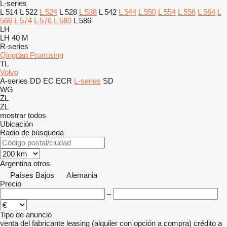
L-series
L 514
L 522
L 524
L 528
L 538
L 542
L 544
L 550
L 554
L 556
L 564
L
566
L 574
L 576
L 580
L 586
LH
LH 40 M
R-series
Qingdao Promising
TL
Volvo
A-series
DD
EC
ECR
L-series
SD
WG
ZL
ZL
mostrar todos
Ubicación
Radio de búsqueda
Argentina
otros
Países Bajos
Alemania
Precio
–
Tipo de anuncio
venta
del fabricante
leasing (alquiler con opción a compra)
crédito
a