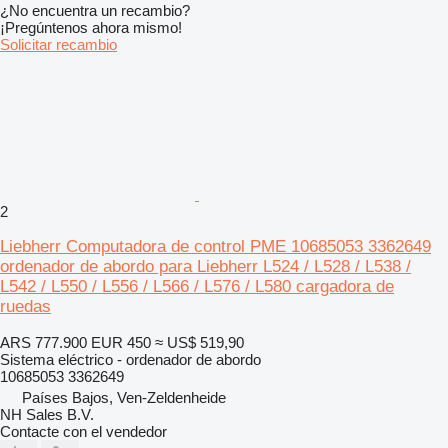
¿No encuentra un recambio?
¡Pregúntenos ahora mismo!
Solicitar recambio
2
Liebherr Computadora de control PME 10685053 3362649
ordenador de abordo para Liebherr L524 / L528 / L538 /
L542 / L550 / L556 / L566 / L576 / L580 cargadora de
ruedas
ARS 777.900
EUR 450
≈ US$ 519,90
Sistema eléctrico - ordenador de abordo
10685053 3362649
Países Bajos, Ven-Zeldenheide
NH Sales B.V.
Contacte con el vendedor