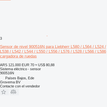
3
Sensor de nivel 900516N para Liebherr L580 / L564 / L524 /
L538 / L542 / L544 / L550 / L556 / L576 / L528 / L566 / L586
cargadora de ruedas
ARS 121.000
EUR 70
≈ US$ 80,88
Sistema eléctrico - sensor
900516N
Países Bajos, Ede
Grovema BV
Contacte con el vendedor