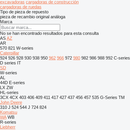
excavadoras
cargadoras de construcción
cargadoras de ruedas
Tipo de pieza de repuesto
pieza de recambio original
análoga
Marca
No se han encontrado resultados para esta consulta
AS
AZ
AR
570
821
W-series
Caterpillar
924
926
928
930
938
950
962
966
972
980
982
986
988
992
C-series
D series
IT
SD
W-series
AL
44D
E-series
LX
ZW
HL-series
3CX
4CX
403
406
409
411
417
427
437
456
457
535
G-Series
TM
John Deere
310 J
524
544 J
724
824
Komatsu
WA
WB
R-series
Liebherr