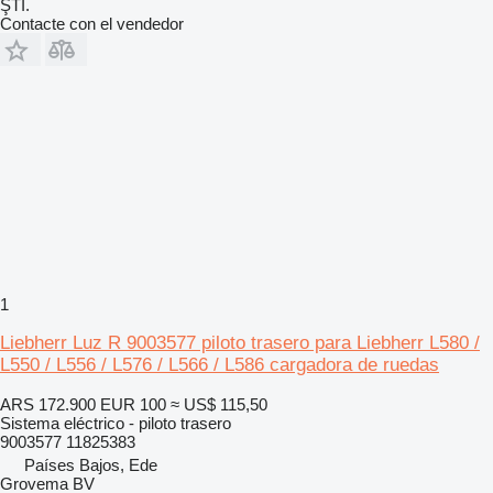
ŞTİ.
Contacte con el vendedor
1
Liebherr Luz R 9003577 piloto trasero para Liebherr L580 /
L550 / L556 / L576 / L566 / L586 cargadora de ruedas
ARS 172.900
EUR 100
≈ US$ 115,50
Sistema eléctrico - piloto trasero
9003577 11825383
Países Bajos, Ede
Grovema BV