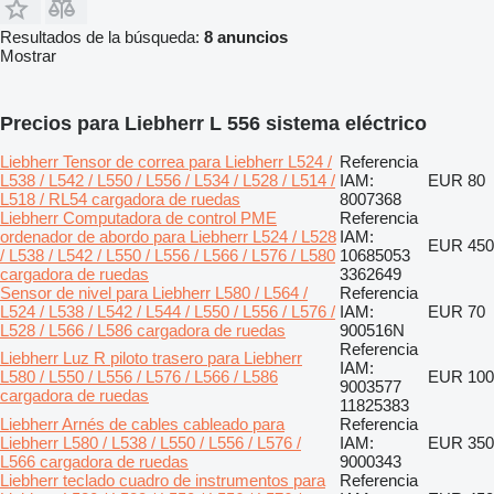
Resultados de la búsqueda:
8 anuncios
Mostrar
Precios para Liebherr L 556 sistema eléctrico
Liebherr Tensor de correa para Liebherr L524 /
Referencia
L538 / L542 / L550 / L556 / L534 / L528 / L514 /
IAM:
EUR 80
L518 / RL54 cargadora de ruedas
8007368
Liebherr Computadora de control PME
Referencia
ordenador de abordo para Liebherr L524 / L528
IAM:
EUR 450
/ L538 / L542 / L550 / L556 / L566 / L576 / L580
10685053
cargadora de ruedas
3362649
Sensor de nivel para Liebherr L580 / L564 /
Referencia
L524 / L538 / L542 / L544 / L550 / L556 / L576 /
IAM:
EUR 70
L528 / L566 / L586 cargadora de ruedas
900516N
Referencia
Liebherr Luz R piloto trasero para Liebherr
IAM:
L580 / L550 / L556 / L576 / L566 / L586
EUR 100
9003577
cargadora de ruedas
11825383
Liebherr Arnés de cables cableado para
Referencia
Liebherr L580 / L538 / L550 / L556 / L576 /
IAM:
EUR 350
L566 cargadora de ruedas
9000343
Liebherr teclado cuadro de instrumentos para
Referencia