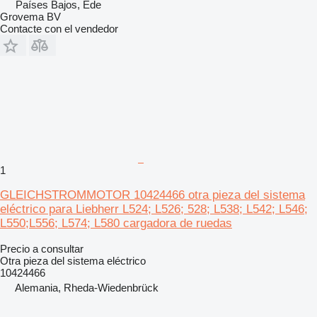
Países Bajos, Ede
Grovema BV
Contacte con el vendedor
1
GLEICHSTROMMOTOR 10424466 otra pieza del sistema
eléctrico para Liebherr L524; L526; 528; L538; L542; L546;
L550;L556; L574; L580 cargadora de ruedas
Precio a consultar
Otra pieza del sistema eléctrico
10424466
Alemania, Rheda-Wiedenbrück