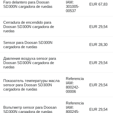
Faro delantero para Doosan
IAM:
EUR 67,83
SD300N cargadora de ruedas
301005-
00537
Cerradura de encendido para
Doosan SD300N cargadora de
EUR 29,54
ruedas
Sensor para Doosan SD300N
EUR 28,30
cargadora de ruedas
Давления воздуха sensor para
Doosan SD300N cargadora de
EUR 29,54
ruedas
Referencia
Показатель температуры масла
IAM:
sensor para Doosan SD300N
EUR 29,54
800242-
cargadora de ruedas
00006
Referencia
Вольтметр sensor para Doosan
IAM:
EUR 29,54
SD300N cargadora de ruedas
800245-