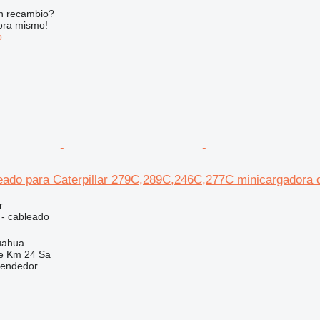
n recambio?
ora mismo!
o
eado para Caterpillar 279C,289C,246C,277C minicargadora 
r
 - cableado
uahua
e Km 24 Sa
vendedor