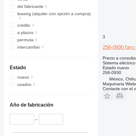
IT
D6
del fabricante
D7
IT14G
leasing (alquiler con opción a compra)
D8
IT28F
crédito
D9
IT28G
a plazos
D10
3
permuta
D11
258-0930 faro 
intercambio
Precio a consulta
Sistema eléctrico
Estado
Estado
nuevo
258-0930
nuevo
México, Chih
Maquinaria Wieb
usados
Contacte con el 
Año de fabricación
–