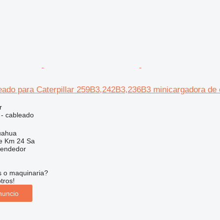
eado para Caterpillar 259B3,242B3,236B3 minicargadora de
r
 - cableado
uahua
e Km 24 Sa
vendedor
s o maquinaria?
tros!
nuncio