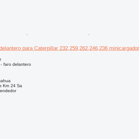
delantero para Caterpillar 232,259,262,246,236 minicargado
r
 - faro delantero
uahua
e Km 24 Sa
vendedor