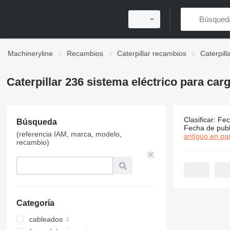
Machineryline
Recambios
Caterpillar recambios
Caterpil
Caterpillar 236 sistema eléctrico para ca
Clasificar
:
Fec
Búsqueda
5 anuncios
Fecha de publ
(referencia IAM, marca, modelo,
antiguo en par
recambio)
Categoría
cableados