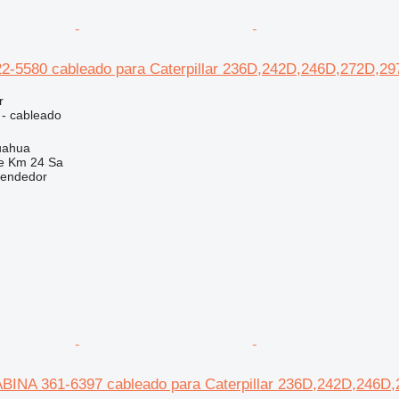
-5580 cableado para Caterpillar 236D,242D,246D,272D,29
r
 - cableado
uahua
e Km 24 Sa
vendedor
NA 361-6397 cableado para Caterpillar 236D,242D,246D,