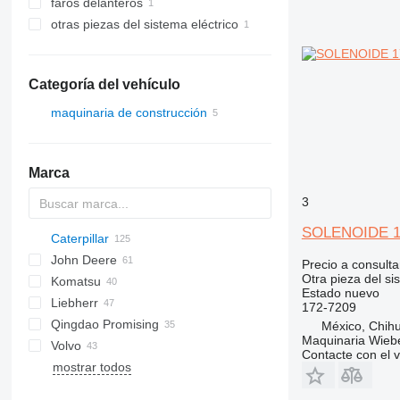
faros delanteros
otras piezas del sistema eléctrico
Categoría del vehículo
maquinaria de construcción
cargadoras de construcción
minicargadoras
Marca
minicargadoras de cadenas
3
SOLENOIDE 172-
Caterpillar
AS
AR
453
320
John Deere
AZ
463
420
216
SD
W-series
AL
44D
LX
HL-series
427
Precio a consulta
Otra pieza del si
Komatsu
553
440
226
E-series
ZW
531
310 J
216B
Estado
nuevo
Liebherr
751
445
232
535
524
WA
R-series
226B
172-7209
Qingdao Promising
753
450
236
541
544 J
WB
L-series
P-series
L-series
232B
México, Chih
Maquinaria Wieb
Volvo
763
570
242
724
LH
TL
236D
Contacte con el 
mostrar todos
773
821
246
824
LR
A-series
WG
ZL
C-series
ZL
864
1840
262C
3800
R-series
DD