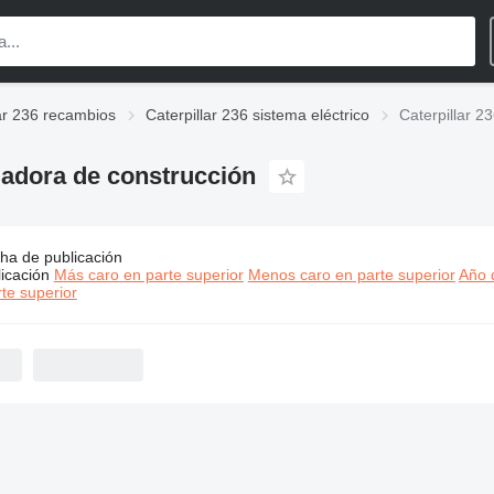
lar 236 recambios
Caterpillar 236 sistema eléctrico
Caterpillar 2
rgadora de construcción
ha de publicación
:
Caterpillar 236 sistema eléctrico para cargadora de construcci
icación
Más caro en parte superior
Menos caro en parte superior
Año d
te superior