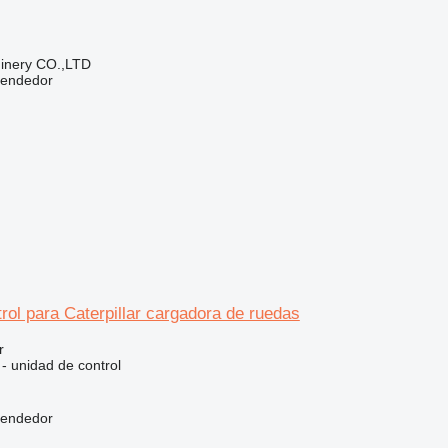
hinery CO.,LTD
vendedor
rol para Caterpillar cargadora de ruedas
r
 - unidad de control
vendedor