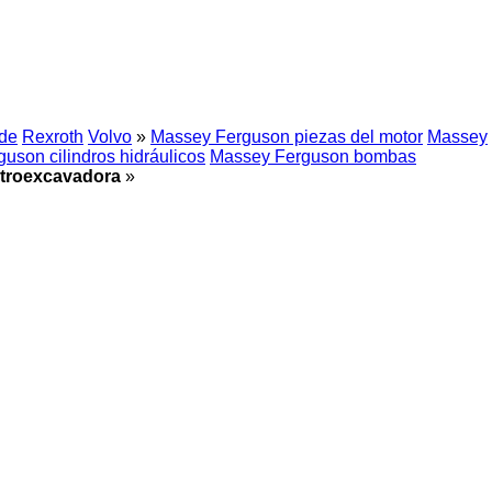
de
Rexroth
Volvo
»
Massey Ferguson piezas del motor
Massey
uson cilindros hidráulicos
Massey Ferguson bombas
etroexcavadora
»