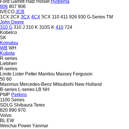
Ford
Garrett
Hatz
Holset
Hydrema
806
807
906
IVECO
JCB
1CX
2CX
3CX
4CX
5CX
110
411
926
930
G-Series
TM
John Deere
310 G
310 J
310 K
310S K
410
724
Kobelco
SK
Komatsu
WB
WH
Kubota
R-series
Liebherr
R-series
Linde
Lister Petter
Manitou
Massey Ferguson
50
60
Maximus
Mercedes-Benz
Mitsubishi
New Holland
B-series
L-series
LB
NH
PMP
Perkins
1100 Series
SDLG
Shibaura
Terex
820
890
970
Volvo
BL
EW
Weichai Power
Yanmar