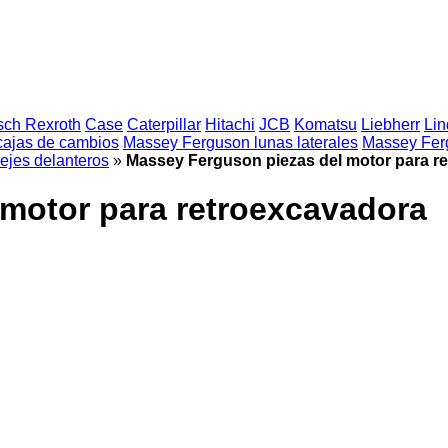
sch Rexroth
Case
Caterpillar
Hitachi
JCB
Komatsu
Liebherr
Lin
ajas de cambios
Massey Ferguson lunas laterales
Massey Ferg
ejes delanteros
»
Massey Ferguson piezas del motor para r
motor para retroexcavadora