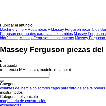
Publicar el anuncio
Machineryline
»
Recambios
»
Massey Ferguson recambios
Bo
Ferguson engranajes para caja de cambios
Massey Ferguson c
hidráulicas
Massey Ferguson lunas traseras
Massey Ferguson 
Massey Ferguson piezas del 
Búsqueda
(referencia IAM, marca, modelo, recambio)
Categoría
volantes de inercia
colectores
cajas para filtro de aceite
poleas
mostrar todos
Categoría del vehículo
maquinaria de construcción
excavadoras