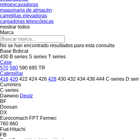
retroexcavadoras
maquinaria de almacén
carretillas elevadoras
cargadoras telescópicas
mostrar todos
Marca
No se han encontrado resultados para esta consulta
Base
Bobcat
430
B series
S series
T series
Case
570
580
590
695
TR
Caterpillar
416
420
422
424
426
428
430
432
434
438
444
C-series
D ser
Cummins
C-series
Daewoo
Deutz
BF
Doosan
DX
Eurocomach
FPT
Fermec
760
860
Fiat-Hitachi
FB