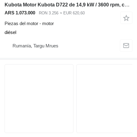
Kubota Motor Kubota D722 de 14,9 kW / 3600 rpm, compatible con Bobcat 320 322, para Bobcat 320 322 miniexcavadora
ARS 1.073.000
RON 3.256
≈ EUR 620,60
Piezas del motor - motor
diésel
Rumanía, Targu Mrues