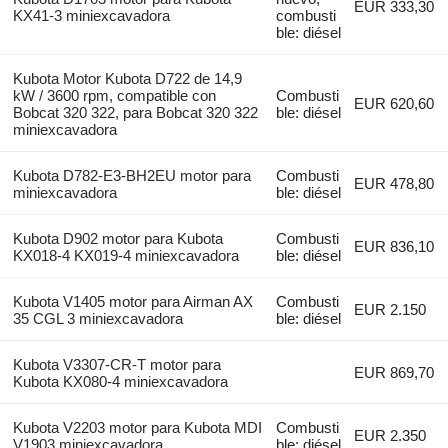
EUR 333,30
KX41-3 miniexcavadora
combusti
ble: diésel
Kubota Motor Kubota D722 de 14,9
kW / 3600 rpm, compatible con
Combusti
EUR 620,60
Bobcat 320 322, para Bobcat 320 322
ble: diésel
miniexcavadora
Kubota D782-E3-BH2EU motor para
Combusti
EUR 478,80
miniexcavadora
ble: diésel
Kubota D902 motor para Kubota
Combusti
EUR 836,10
KX018-4 KX019-4 miniexcavadora
ble: diésel
Kubota V1405 motor para Airman AX
Combusti
EUR 2.150
35 CGL 3 miniexcavadora
ble: diésel
Kubota V3307-CR-T motor para
EUR 869,70
Kubota KX080-4 miniexcavadora
Kubota V2203 motor para Kubota MDI
Combusti
EUR 2.350
V1903 miniexcavadora
ble: diésel