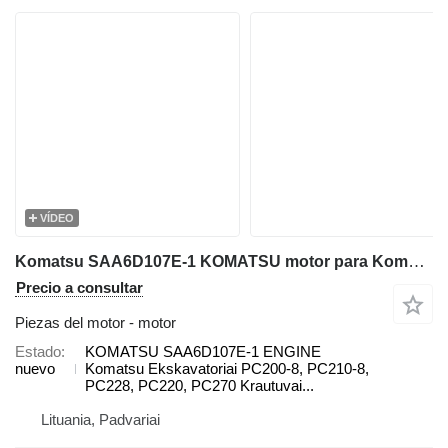
VÍDEO
Komatsu SAA6D107E-1 KOMATSU motor para Komatsu PC200-8, PC210-8, PC228, PC220, PC270, WA200, WA250, WA270, WA320, WA380 excavadora
Precio a consultar
Piezas del motor - motor
Estado
KOMATSU SAA6D107E-1 ENGINE
nuevo
Komatsu Ekskavatoriai PC200-8, PC210-8,
PC228, PC220, PC270 Krautuvai...
Lituania, Padvariai