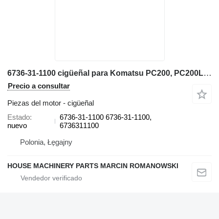
6736-31-1100 cigüeñal para Komatsu PC200, PC200LL, PC220, PC220LL, PC250, PC270, PW200, PW220 excavadora
Precio a consultar
Piezas del motor - cigüeñal
Estado
6736-31-1100 6736-31-1100,
nuevo
6736311100
Polonia, Łęgajny
HOUSE MACHINERY PARTS MARCIN ROMANOWSKI