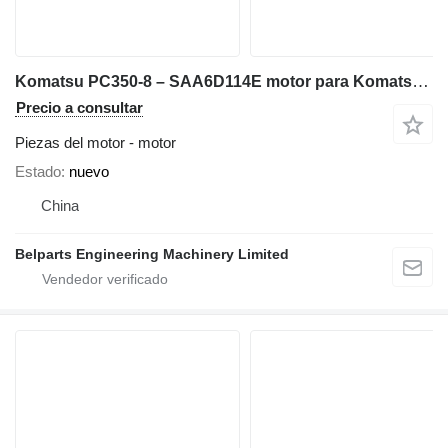
Komatsu PC350-8 – SAA6D114E motor para Komatsu PC300-7 PC300-8 PC300LC-7 PC300LC-8 PC360-7 PC360-11M0 / HYUNDAI R335LC-7 R375LC-7 excavadora
Precio a consultar
Piezas del motor - motor
Estado
nuevo
China
Belparts Engineering Machinery Limited