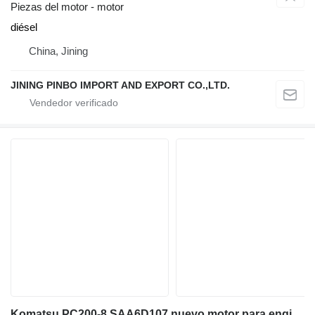
Piezas del motor - motor
diésel
China, Jining
JINING PINBO IMPORT AND EXPORT CO.,LTD.
Komatsu PC200-8 SAA6D107 nuevo motor para engine assy excavadora