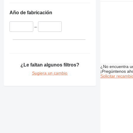
326
PC750
329
Año de fabricación
330
336
–
340
345
349
350
365
¿Le faltan algunos filtros?
374
¿No encuentra u
¡Pregúntenos ah
Sugiera un cambio
375
Solicitar recambi
390
416
420
422
424
426
428
430