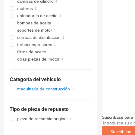
camisas de cilindro
motores
enfriadores de aceite
bombas de aceite
soportes de motor
correas de distribución
turbocompresores
filtros de aceite
otras piezas del motor
Categoría del vehículo
maquinaria de construcción
maquinaria para movimiento de
tierra
bulldozers
Tipo de pieza de repuesto
Suscríbase para 
pieza de recambio original
Suscribirse