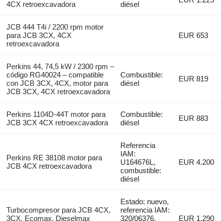
4CX retroexcavadora
diésel
JCB 444 T4i / 2200 rpm motor
para JCB 3CX, 4CX
EUR 653
retroexcavadora
Perkins 44, 74,5 kW / 2300 rpm –
código RG40024 – compatible
Combustible:
EUR 819
con JCB 3CX, 4CX, motor para
diésel
JCB 3CX, 4CX retroexcavadora
Perkins 1104D-44T motor para
Combustible:
EUR 883
JCB 3CX 4CX retroexcavadora
diésel
Referencia
IAM:
Perkins RE 38108 motor para
U164676L,
EUR 4.200
JCB 4CX retroexcavadora
combustible:
diésel
Estado: nuevo,
Turbocompresor para JCB 4CX,
referencia IAM:
3CX, Ecomax, Dieselmax
320/06376,
EUR 1.290