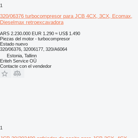
1
320/06376 turbocompresor para JCB 4CX, 3CX, Ecomax,
Dieselmax retroexcavadora
ARS 2.230.000
EUR 1.290
≈ US$ 1.490
Piezas del motor - turbocompresor
Estado
nuevo
320/06376, 32006177, 320/A6064
Estonia, Tallinn
Eriteh Service OÜ
Contacte con el vendedor
1