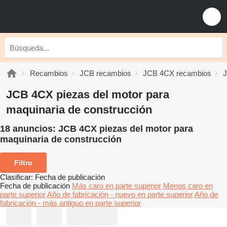
Recambios
JCB recambios
JCB 4CX recambios
J
JCB 4CX piezas del motor para
maquinaria de construcción
18 anuncios:
JCB 4CX piezas del motor para
maquinaria de construcción
Filtro
Clasificar
:
Fecha de publicación
Fecha de publicación
Más caro en parte superior
Menos caro en
parte superior
Año de fabricación - nuevo en parte superior
Año de
fabricación - más antiguo en parte superior