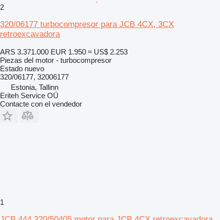
2
320/06177 turbocompresor para JCB 4CX, 3CX
retroexcavadora
ARS 3.371.000
EUR 1.950
≈ US$ 2.253
Piezas del motor - turbocompresor
Estado
nuevo
320/06177, 32006177
Estonia, Tallinn
Eriteh Service OÜ
Contacte con el vendedor
1
JCB 444 320/50405 motor para JCB 4CX retroexcavadora