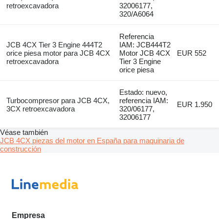
retroexcavadora
32006177,
320/A6064
Referencia
JCB 4CX Tier 3 Engine 444T2
IAM: JCB444T2
orice piesa motor para JCB 4CX
Motor JCB 4CX
EUR 552
retroexcavadora
Tier 3 Engine
orice piesa
Estado: nuevo,
Turbocompresor para JCB 4CX,
referencia IAM:
EUR 1.950
3CX retroexcavadora
320/06177,
32006177
Véase también
JCB 4CX piezas del motor en España para maquinaria de
construcción
Empresa