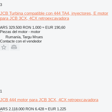
3
JCB Turbina compatible con 444 TA4, inyectores, E motor
para JCB 3CX, 4CX retroexcavadora
ARS 329.500
RON 1.000
≈ EUR 190,60
Piezas del motor - motor
Rumanía, Targu Mrues
Contacte con el vendedor
1
JCB 444 motor para JCB 3CX, 4CX retroexcavadora
ARS 2.118.000
RON 6.428
≈ EUR 1.225