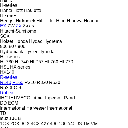
Hanix
H-series
Hanta
Hatz
Haulotte
H-series
Hengst
Hidromek
Hifi Filter
Hino
Hinowa
Hitachi
EX
ZW
ZX
Zaxis
Hitachi-Sumitomo
SCX
Holset
Honda
Hydac
Hydrema
806
807
906
Hydromatik
Hyster
Hyundai
HL-series
HL730
HL740
HL757
HL760
HL770
HSL
HX-series
HX140
R-series
R140
R160
R210
R320
R520
R520LC-9
Robex
IHC
IHI
IVECO
Ihimer
Ingersoll Rand
DD
ECM
International Harvester
International
TD
Isuzu
JCB
1CX
2CX
3CX
4CX
427
436
536
540
JS
TM
VMT