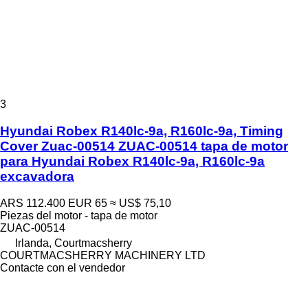
3
Hyundai Robex R140lc-9a, R160lc-9a, Timing
Cover Zuac-00514 ZUAC-00514 tapa de motor
para Hyundai Robex R140lc-9a, R160lc-9a
excavadora
ARS 112.400
EUR 65
≈ US$ 75,10
Piezas del motor - tapa de motor
ZUAC-00514
Irlanda, Courtmacsherry
COURTMACSHERRY MACHINERY LTD
Contacte con el vendedor