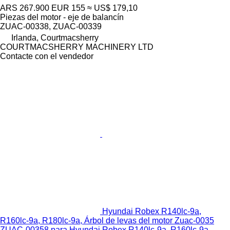
ARS 267.900
EUR 155
≈ US$ 179,10
Piezas del motor - eje de balancín
ZUAC-00338, ZUAC-00339
Irlanda, Courtmacsherry
COURTMACSHERRY MACHINERY LTD
Contacte con el vendedor
Hyundai Robex R140lc-9a,
R160lc-9a, R180lc-9a, Árbol de levas del motor Zuac-0035
ZUAC-00358 para Hyundai Robex R140lc-9a, R160lc-9a,