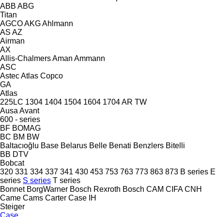
ABB
ABG
Titan
AGCO
AKG
Ahlmann
AS
AZ
Airman
AX
Allis-Chalmers
Aman
Ammann
ASC
Astec
Atlas Copco
GA
Atlas
225LC
1304
1404
1504
1604
1704
AR
TW
Ausa
Avant
600 - series
BF
BOMAG
BC
BM
BW
Baltacıoğlu
Base
Belarus
Belle
Benati
Benzlers
Bitelli
BB
DTV
Bobcat
320
331
334
337
341
430
453
753
763
773
863
873
B series
E
series
S series
T series
Bonnet
BorgWarner
Bosch Rexroth
Bosch
CAM
CIFA
CNH
Came
Cams
Carter
Case IH
Steiger
Case