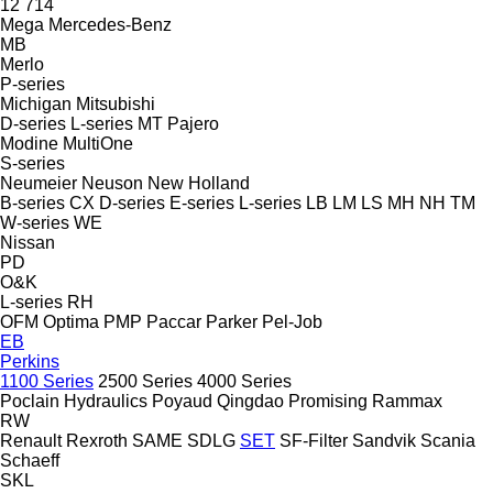
12
714
Mega
Mercedes-Benz
MB
Merlo
P-series
Michigan
Mitsubishi
D-series
L-series
MT
Pajero
Modine
MultiOne
S-series
Neumeier
Neuson
New Holland
B-series
CX
D-series
E-series
L-series
LB
LM
LS
MH
NH
TM
W-series
WE
Nissan
PD
O&K
L-series
RH
OFM
Optima
PMP
Paccar
Parker
Pel-Job
EB
Perkins
1100 Series
2500 Series
4000 Series
Poclain Hydraulics
Poyaud
Qingdao Promising
Rammax
RW
Renault
Rexroth
SAME
SDLG
SET
SF-Filter
Sandvik
Scania
Schaeff
SKL