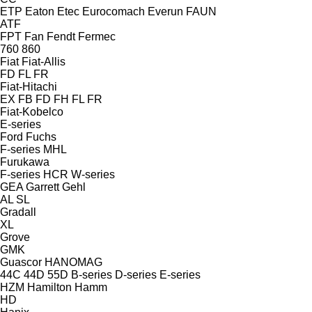
ETP
Eaton
Etec
Eurocomach
Everun
FAUN
ATF
FPT
Fan
Fendt
Fermec
760
860
Fiat
Fiat-Allis
FD
FL
FR
Fiat-Hitachi
EX
FB
FD
FH
FL
FR
Fiat-Kobelco
E-series
Ford
Fuchs
F-series
MHL
Furukawa
F-series
HCR
W-series
GEA
Garrett
Gehl
AL
SL
Gradall
XL
Grove
GMK
Guascor
HANOMAG
44C
44D
55D
B-series
D-series
E-series
HZM
Hamilton
Hamm
HD