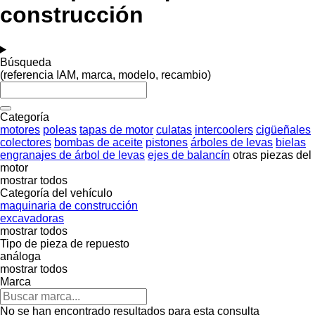
construcción
Búsqueda
(referencia IAM, marca, modelo, recambio)
Categoría
motores
poleas
tapas de motor
culatas
intercoolers
cigüeñales
colectores
bombas de aceite
pistones
árboles de levas
bielas
engranajes de árbol de levas
ejes de balancín
otras piezas del
motor
mostrar todos
Categoría del vehículo
maquinaria de construcción
excavadoras
mostrar todos
Tipo de pieza de repuesto
análoga
mostrar todos
Marca
No se han encontrado resultados para esta consulta