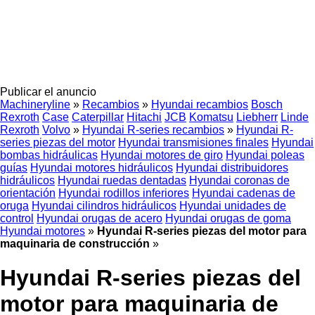
Publicar el anuncio
Machineryline
»
Recambios
»
Hyundai recambios
Bosch
Rexroth
Case
Caterpillar
Hitachi
JCB
Komatsu
Liebherr
Linde
Rexroth
Volvo
»
Hyundai R-series recambios
»
Hyundai R-
series piezas del motor
Hyundai transmisiones finales
Hyundai
bombas hidráulicas
Hyundai motores de giro
Hyundai poleas
guías
Hyundai motores hidráulicos
Hyundai distribuidores
hidráulicos
Hyundai ruedas dentadas
Hyundai coronas de
orientación
Hyundai rodillos inferiores
Hyundai cadenas de
oruga
Hyundai cilindros hidráulicos
Hyundai unidades de
control
Hyundai orugas de acero
Hyundai orugas de goma
Hyundai motores
»
Hyundai R-series piezas del motor para
maquinaria de construcción
»
Hyundai R-series piezas del
motor para maquinaria de