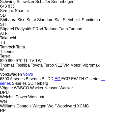
Schwing
Schwitzer
Schäffer
Sennebogen
643
835
Sermac
Shantui
SD
Shibaura
Sisu
Solar
Standard
Star
Steinbock
Sumitomo
SH
Süperel Radyatör
T.Rad
Tadano Faun
Tadano
ATF
Takeuchi
TB
Tamrock
Tatra
T-series
Terex
820
890
970
TL
TV
TW
Thomas
Toshiba
Toyota
Turbo
V12
VM Motori
Vibromax
W
Volkswagen
Volvo
6300
A-series
B-series
BL
DD
EC
ECR
EW
FH
G-series
L-
series
S-series
SD
Terberg
Vögele
WABCO
Wacker Neuson
Wacker
DPU
Weichai Power
Werklust
WG
Williams Controls
Wirtgen
Wolf
Woodward
XCMG
RP