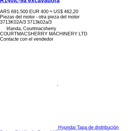
R140lc-9a excavadora
ARS 691.500
EUR 400
≈ US$ 462,20
Piezas del motor - otra pieza del motor
3713K02A/3 3713k02a/3
Irlanda, Courtmacsherry
COURTMACSHERRY MACHINERY LTD
Contacte con el vendedor
Hyundai Tapa de distribución