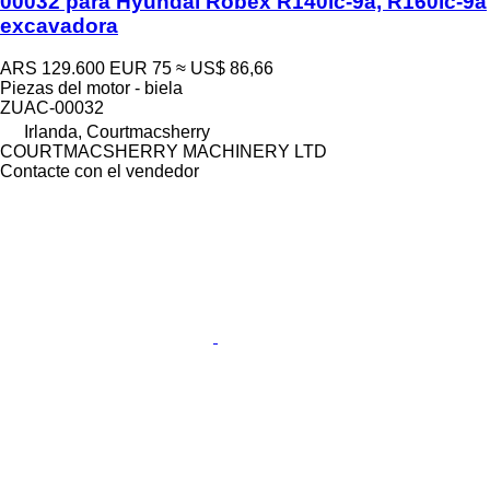
00032 para Hyundai Robex R140lc-9a, R160lc-9a
excavadora
ARS 129.600
EUR 75
≈ US$ 86,66
Piezas del motor - biela
ZUAC-00032
Irlanda, Courtmacsherry
COURTMACSHERRY MACHINERY LTD
Contacte con el vendedor