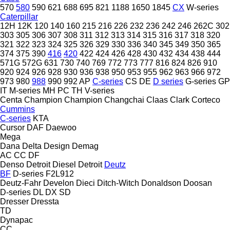
570
580
590
621
688
695
821
1188
1650
1845
CX
W-series
Caterpillar
12H
12K
120
140
160
215
216
226
232
236
242
246
262C
302
303
305
306
307
308
311
312
313
314
315
316
317
318
320
321
322
323
324
325
326
329
330
336
340
345
349
350
365
374
375
390
416
420
422
424
426
428
430
432
434
438
444
571G
572G
631
730
740
769
772
773
777
816
824
826
910
920
924
926
928
930
936
938
950
953
955
962
963
966
972
973
980
988
990
992
AP
C-series
CS
DE
D series
G-series
GP
IT
M-series
MH
PC
TH
V-series
Centa
Champion
Champion
Changchai
Claas
Clark
Corteco
Cummins
C-series
KTA
Cursor
DAF
Daewoo
Mega
Dana
Delta Design
Demag
AC
CC
DF
Denso
Detroit Diesel
Detroit
Deutz
BF
D-series
F2L912
Deutz-Fahr
Develon
Dieci
Ditch-Witch
Donaldson
Doosan
D-series
DL
DX
SD
Dresser
Dressta
TD
Dynapac
CC