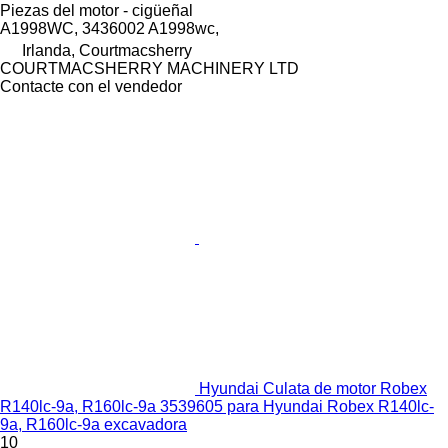
Piezas del motor - cigüeñal
A1998WC, 3436002 A1998wc,
Irlanda, Courtmacsherry
COURTMACSHERRY MACHINERY LTD
Contacte con el vendedor
Hyundai Culata de motor Robex
R140lc-9a, R160lc-9a 3539605 para Hyundai Robex R140lc-
9a, R160lc-9a excavadora
10