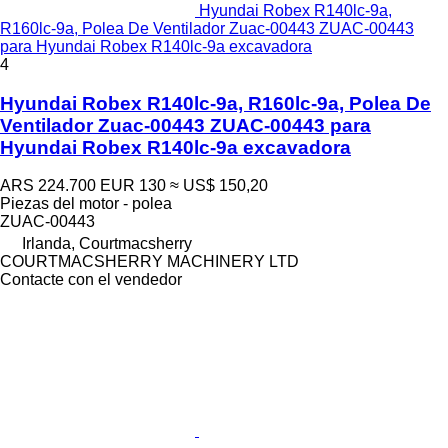
Hyundai Robex R140lc-9a,
R160lc-9a, Polea De Ventilador Zuac-00443 ZUAC-00443
para Hyundai Robex R140lc-9a excavadora
4
Hyundai Robex R140lc-9a, R160lc-9a, Polea De
Ventilador Zuac-00443 ZUAC-00443 para
Hyundai Robex R140lc-9a excavadora
ARS 224.700
EUR 130
≈ US$ 150,20
Piezas del motor - polea
ZUAC-00443
Irlanda, Courtmacsherry
COURTMACSHERRY MACHINERY LTD
Contacte con el vendedor