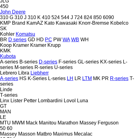
JLG
450
John Deere
310 G
310 J
310 K
410
524
544 J
724
824
850
6090
KMP Brand
KamAZ
Kato
Kawasaki
Knorr-Bremse
Kobelco
SK
Kohler
Komatsu
BR
D series
GD
HD
PC
PW
WA
WB
WH
Koop
Kramer
Kramer
Krupp
KMK
Kubota
A-series
B-series
D-series
F-series
GL-series
KX-series
L-
series
M-series
R-series
U-series
Lebrero
Libra
Liebherr
A-series
HS
K-Series
L-series
LH
LR
LTM
MK
PR
R-series
T-
series
Linde
T-series
Linx
Lister Petter
Lombardini
Lovol
Luna
GT
MAN
LE
MTU
MWM
Mack
Manitou
Marathon
Massey Ferguson
50
60
Massey
Masson
Matbro
Maximus
Mecalac