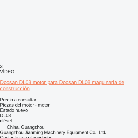
3
VÍDEO
Doosan DL08 motor para Doosan DL08 maquinaria de
construcción
Precio a consultar
Piezas del motor - motor
Estado
nuevo
DL08
diésel
China, Guangzhou
Guangzhou Jianming Machinery Equipment Co., Ltd.
Contacte con el vendedor