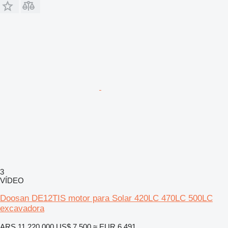
3
VÍDEO
Doosan DE12TIS motor para Solar 420LC 470LC 500LC
excavadora
ARS 11.220.000
US$ 7.500
≈ EUR 6.491