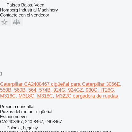
Países Bajos, Veen
Homborg Industrial Machinery
Contacte con el vendedor
1
Caterpillar CA2408467 cigüeñal para Caterpillar 3056E,
550B, 560B, 564, 574B, 924G, 924GZ, 930G, IT28G,
M316C, M318C, M318C, M322C cargadora de ruedas
Precio a consultar
Piezas del motor - cigüeñal
Estado
nuevo
CA2408467, 240-8467, 2408467
Polonia, Łęgajny