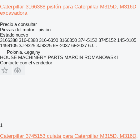
Caterpillar 3166388 pistón para Caterpillar M315D, M316D
excavadora
Precio a consultar
Piezas del motor - pistón
Estado
nuevo
3166388 316-6388 316-6390 3166390 374-5152 3745152 145-9105
1459105 3J-9325 3J9325 6E-2037 6E2037 6J...
Polonia, Łęgajny
HOUSE MACHINERY PARTS MARCIN ROMANOWSKI
Contacte con el vendedor
1
Caterpillar 3745153 culata para Caterpillar M315D, M316D,