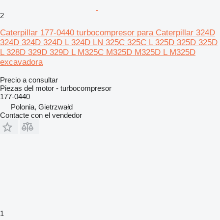
2
Caterpillar 177-0440 turbocompresor para Caterpillar 324D
324D 324D 324D L 324D LN 325C 325C L 325D 325D 325D
L 328D 329D 329D L M325C M325D M325D L M325D
excavadora
Precio a consultar
Piezas del motor - turbocompresor
177-0440
Polonia, Gietrzwałd
Contacte con el vendedor
1