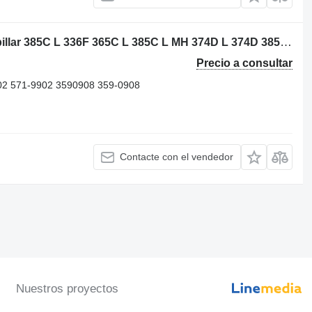
2245122 junta para culata para Caterpillar 385C L 336F 365C L 385C L MH 374D L 374D 385C FS 385C excavadora
Precio a consultar
02 571-9902 3590908 359-0908
Contacte con el vendedor
Nuestros proyectos