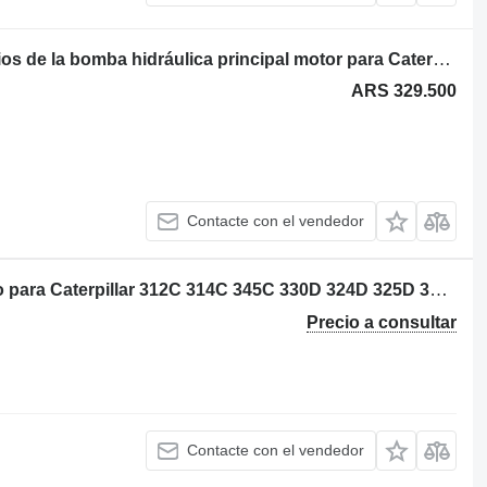
Caterpillar Transmisión/caja de cambios de la bomba hidráulica principal motor para Caterpillar 320 323 325 330 336 excavadora
ARS 329.500
Contacte con el vendedor
Caterpillar 2291010 camisa de cilindro para Caterpillar 312C 314C 345C 330D 324D 325D 336D 336E 349E M330D M325D excavadora
Precio a consultar
Contacte con el vendedor