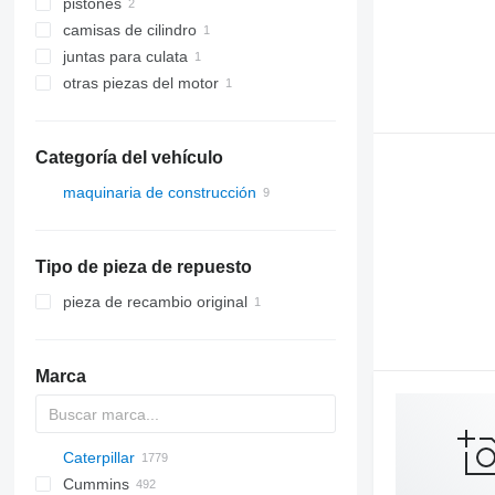
pistones
camisas de cilindro
juntas para culata
otras piezas del motor
Categoría del vehículo
maquinaria de construcción
excavadoras
cargadoras de construcción
Tipo de pieza de repuesto
cargadoras de ruedas
telescópicas
pieza de recambio original
Marca
Caterpillar
Titan
AS
AX
ASC
GA
225LC
600 - series
BC
BB
320
Steiger
570
Cummins
AZ
1304
BM
DTV
331
580
12H