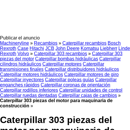
Publicar el anuncio
Machineryline
»
Recambios
»
Caterpillar recambios
Bosch
Rexroth
Case
Hitachi
JCB
John Deere
Komatsu
Liebherr
Linde
Rexroth
Volvo
»
Caterpillar 303 recambios
»
Caterpillar 303
piezas del motor
Caterpillar bombas hidráulicas
Caterpillar
cilindros hidráulicos
Caterpillar motores
Caterpillar
transmisiones finales
Caterpillar distribuidores hidráulicos
Caterpillar motores hidráulicos
Caterpillar motores de giro
Caterpillar inyectores
Caterpillar poleas guías
Caterpillar
enganches rápidos
Caterpillar coronas de orientación
Caterpillar rodillos inferiores
Caterpillar unidades de control
Caterpillar ruedas dentadas
Caterpillar cajas de cambios
»
Caterpillar 303 piezas del motor para maquinaria de
construcción
»
Caterpillar 303 piezas del