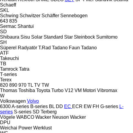
Schaeff
SKL
Schwing
Schwitzer
Schäffer
Sennebogen
643
835
Sermac
Shantui
SD
Shibaura
Sisu
Solar
Standard
Star
Steinbock
Sumitomo
SH
Süperel Radyatör
T.Rad
Tadano Faun
Tadano
ATF
Takeuchi
TB
Tamrock
Tatra
T-series
Terex
820
890
970
TL
TV
TW
Thomas
Toshiba
Toyota
Turbo
V12
VM Motori
Vibromax
W
Volkswagen
Volvo
6300
A-series
B-series
BL
DD
EC
ECR
EW
FH
G-series
L-
series
S-series
SD
Terberg
Vögele
WABCO
Wacker Neuson
Wacker
DPU
Weichai Power
Werklust