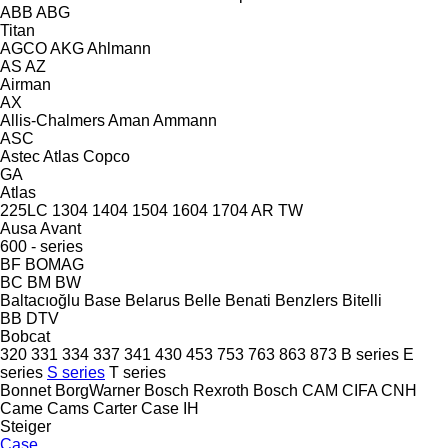
ABB
ABG
Titan
AGCO
AKG
Ahlmann
AS
AZ
Airman
AX
Allis-Chalmers
Aman
Ammann
ASC
Astec
Atlas Copco
GA
Atlas
225LC
1304
1404
1504
1604
1704
AR
TW
Ausa
Avant
600 - series
BF
BOMAG
BC
BM
BW
Baltacıoğlu
Base
Belarus
Belle
Benati
Benzlers
Bitelli
BB
DTV
Bobcat
320
331
334
337
341
430
453
753
763
863
873
B series
E
series
S series
T series
Bonnet
BorgWarner
Bosch Rexroth
Bosch
CAM
CIFA
CNH
Came
Cams
Carter
Case IH
Steiger
Case