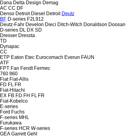
Dana
Delta Design
Demag
AC
CC
DF
Denso
Detroit Diesel
Detroit
Deutz
BF
D-series
F2L912
Deutz-Fahr
Develon
Dieci
Ditch-Witch
Donaldson
Doosan
D-series
DL
DX
SD
Dresser
Dressta
TD
Dynapac
CC
ETP
Eaton
Etec
Eurocomach
Everun
FAUN
ATF
FPT
Fan
Fendt
Fermec
760
860
Fiat
Fiat-Allis
FD
FL
FR
Fiat-Hitachi
EX
FB
FD
FH
FL
FR
Fiat-Kobelco
E-series
Ford
Fuchs
F-series
MHL
Furukawa
F-series
HCR
W-series
GEA
Garrett
Gehl