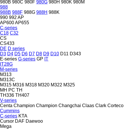
980B
980C
980F
980G
980H
980K
980M
988
988B
988F
988G
988H
988K
990
992
AP
AP600
AP655
C-series
C18
C32
CS
CS433
DE
D series
D3
D4
D5
D6
D7
D8
D9
D10
D11
D343
E-series
G-series
GP
IT
IT28G
M-series
M313
M313C
M315
M316
M318
M320
M322
M325
MH
PC
TH
TH336
TH407
V-series
Centa
Champion
Champion
Changchai
Claas
Clark
Corteco
Cummins
C-series
KTA
Cursor
DAF
Daewoo
Mega