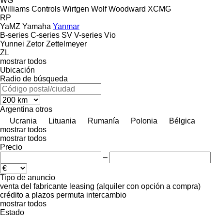
WG
Williams Controls
Wirtgen
Wolf
Woodward
XCMG
RP
YaMZ
Yamaha
Yanmar
B-series
C-series
SV
V-series
Vio
Yunnei
Zetor
Zettelmeyer
ZL
mostrar todos
Ubicación
Radio de búsqueda
Argentina
otros
Ucrania
Lituania
Rumanía
Polonia
Bélgica
mostrar todos
mostrar todos
Precio
–
Tipo de anuncio
venta
del fabricante
leasing (alquiler con opción a compra)
crédito
a plazos
permuta
intercambio
mostrar todos
Estado