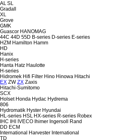
AL
SL
Gradall
XL
Grove
GMK
Guascor
HANOMAG
44C
44D
55D
B-series
D-series
E-series
HZM
Hamilton
Hamm
HD
Hanix
H-series
Hanta
Hatz
Haulotte
H-series
Hidromek
Hifi Filter
Hino
Hinowa
Hitachi
EX
ZW
ZX
Zaxis
Hitachi-Sumitomo
SCX
Holset
Honda
Hydac
Hydrema
806
Hydromatik
Hyster
Hyundai
HL-series
HSL
HX-series
R-series
Robex
IHC
IHI
IVECO
Ihimer
Ingersoll Rand
DD
ECM
International Harvester
International
TD