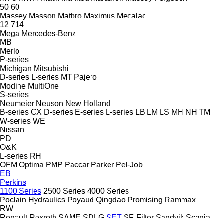
50
60
Massey
Masson
Matbro
Maximus
Mecalac
12
714
Mega
Mercedes-Benz
MB
Merlo
P-series
Michigan
Mitsubishi
D-series
L-series
MT
Pajero
Modine
MultiOne
S-series
Neumeier
Neuson
New Holland
B-series
CX
D-series
E-series
L-series
LB
LM
LS
MH
NH
TM
W-series
WE
Nissan
PD
O&K
L-series
RH
OFM
Optima
PMP
Paccar
Parker
Pel-Job
EB
Perkins
1100 Series
2500 Series
4000 Series
Poclain Hydraulics
Poyaud
Qingdao Promising
Rammax
RW
Renault
Rexroth
SAME
SDLG
SET
SF-Filter
Sandvik
Scania