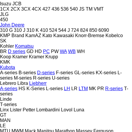
Isuzu
JCB
1CX
2CX
3CX
4CX
427
436
536
540
JS
TM
VMT
JLG
450
John Deere
310 G
310 J
310 K
410
524
544 J
724
824
850
6090
KMP Brand
KamAZ
Kato
Kawasaki
Knorr-Bremse
Kobelco
SK
Kohler
Komatsu
BR
D series
GD
HD
PC
PW
WA
WB
WH
Koop
Kramer
Kramer
Krupp
KMK
Kubota
A-series
B-series
D-series
F-series
GL-series
KX-series
L-
series
M-series
R-series
U-series
Lebrero
Libra
Liebherr
A-series
HS
K-Series
L-series
LH
LR
LTM
MK
PR
R-series
T-
series
Linde
T-series
Linx
Lister Petter
Lombardini
Lovol
Luna
GT
MAN
LE
MTU
MWM
Mack
Manitou
Marathon
Massey Ferguson