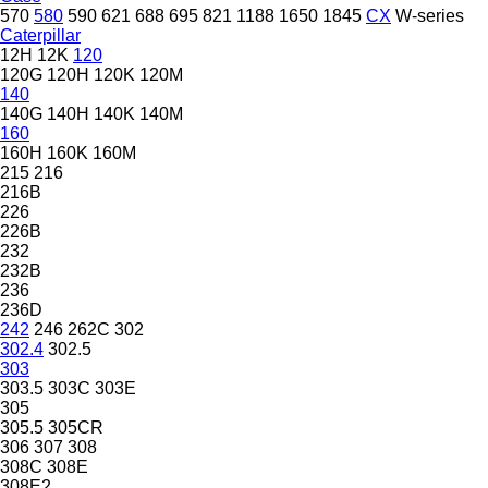
570
580
590
621
688
695
821
1188
1650
1845
CX
W-series
Caterpillar
12H
12K
120
120G
120H
120K
120M
140
140G
140H
140K
140M
160
160H
160K
160M
215
216
216B
226
226B
232
232B
236
236D
242
246
262C
302
302.4
302.5
303
303.5
303C
303E
305
305.5
305CR
306
307
308
308C
308E
308E2