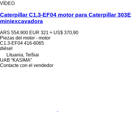
VÍDEO
Caterpillar C1.3-EF04 motor para Caterpillar 303E
miniexcavadora
ARS 554.900
EUR 321
≈ US$ 370,90
Piezas del motor - motor
C1.3-EF04 416-6065
diésel
Lituania, Telšiai
UAB “KASIMA”
Contacte con el vendedor