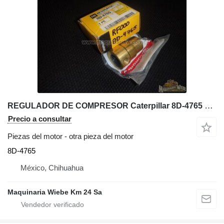
REGULADOR DE COMPRESOR Caterpillar 8D-4765 para Caterpillar 777G 797F 793F 651E 657E 627F volquete rígido
Precio a consultar
Piezas del motor - otra pieza del motor
8D-4765
México, Chihuahua
Maquinaria Wiebe Km 24 Sa