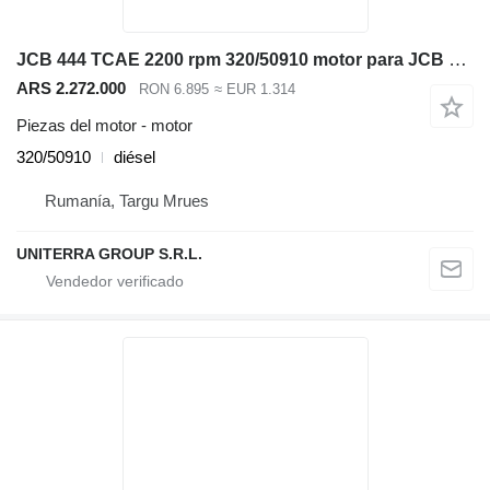
JCB 444 TCAE 2200 rpm 320/50910 motor para JCB 531-70, 535-95 ,540-140 cargadora telescópica
ARS 2.272.000
RON 6.895
≈ EUR 1.314
Piezas del motor - motor
320/50910
diésel
Rumanía, Targu Mrues
UNITERRA GROUP S.R.L.