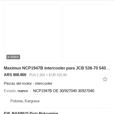
VÍDEO
Maximus NCP1947B intercooler para JCB 536-70 540-140 531-70 533-105 535-95 536-60 536-70 540-170 541-70 550-140 cargadora telescópica
ARS 908.900
PLN 2.264
≈ EUR 525,80
Piezas del motor - intercooler
Estado
nuevo
NCP1947B OE 30/927040 30927040
Polonia, Kargowa
P.W. MAXIMUS Piotr Maksymów