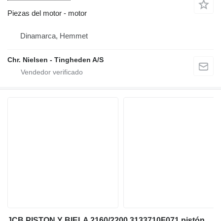
Piezas del motor - motor
Dinamarca, Hemmet
Chr. Nielsen - Tingheden A/S
JCB PISTON Y BIELA 2160/2200 3133710F071 pistón para JCB cargadora telescópica