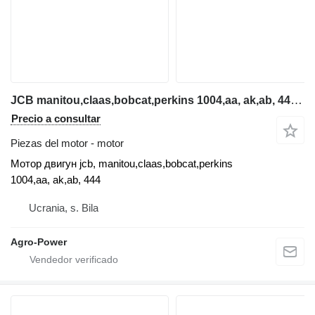
JCB manitou,claas,bobcat,perkins 1004,aa, ak,ab, 444 Motor dvig para cargadora telescópica
Precio a consultar
Piezas del motor - motor
Мотор двигун jcb, manitou,claas,bobcat,perkins
1004,aa, ak,ab, 444
Ucrania, s. Bila
Agro-Power