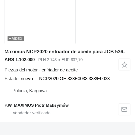
VÍDEO
Maximus NCP2020 enfriador de aceite para JCB 536-70 536-60 531-70 541-70 560-80 535-95 550-80 540-140 540-200 540-170 550-140 550-170 cargadora telescópica
ARS 1.102.000
PLN 2.746
≈ EUR 637,70
Piezas del motor - enfriador de aceite
Estado
nuevo
NCP2020 OE 333E0033 333/E0033
Polonia, Kargowa
P.W. MAXIMUS Piotr Maksymów