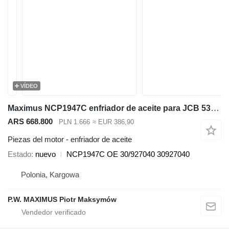
VÍDEO
Maximus NCP1947C enfriador de aceite para JCB 536-70 540-140 531-70 533-105 535-95 536-60 536-70 540-170 541-70 550-140 cargadora telescópica
ARS 668.800
PLN 1.666
≈ EUR 386,90
Piezas del motor - enfriador de aceite
Estado
nuevo
NCP1947C OE 30/927040 30927040
Polonia, Kargowa
P.W. MAXIMUS Piotr Maksymów