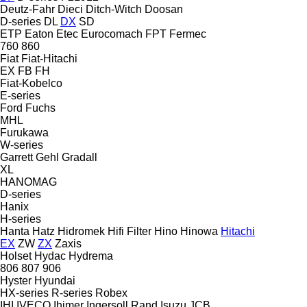
Deutz-Fahr
Dieci
Ditch-Witch
Doosan
D-series
DL
DX
SD
ETP
Eaton
Etec
Eurocomach
FPT
Fermec
760
860
Fiat
Fiat-Hitachi
EX
FB
FH
Fiat-Kobelco
E-series
Ford
Fuchs
MHL
Furukawa
W-series
Garrett
Gehl
Gradall
XL
HANOMAG
D-series
Hanix
H-series
Hanta
Hatz
Hidromek
Hifi Filter
Hino
Hinowa
Hitachi
EX
ZW
ZX
Zaxis
Holset
Hydac
Hydrema
806
807
906
Hyster
Hyundai
HX-series
R-series
Robex
IHI
IVECO
Ihimer
Ingersoll Rand
Isuzu
JCB