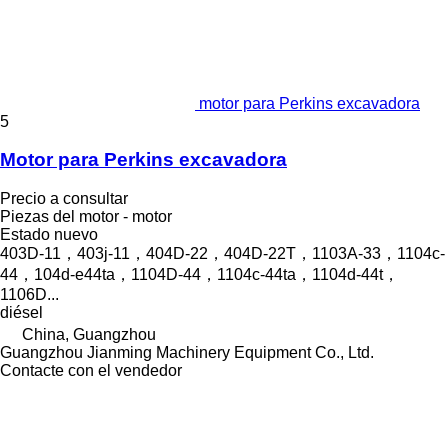
motor para Perkins excavadora
5
Motor para Perkins excavadora
Precio a consultar
Piezas del motor - motor
Estado
nuevo
403D-11，403j-11，404D‑22，404D‑22T，1103A-33，1104c-
44，104d-e44ta，1104D-44，1104c-44ta，1104d-44t，
1106D...
diésel
China, Guangzhou
Guangzhou Jianming Machinery Equipment Co., Ltd.
Contacte con el vendedor