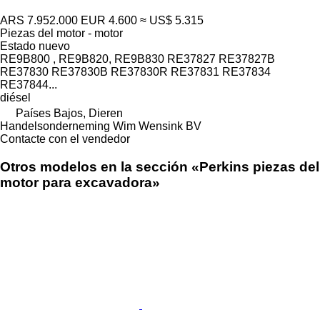
ARS 7.952.000
EUR 4.600
≈ US$ 5.315
Piezas del motor - motor
Estado
nuevo
RE9B800 , RE9B820, RE9B830 RE37827 RE37827B
RE37830 RE37830B RE37830R RE37831 RE37834
RE37844...
diésel
Países Bajos, Dieren
Handelsonderneming Wim Wensink BV
Contacte con el vendedor
Otros modelos en la sección «Perkins piezas del
motor para excavadora»