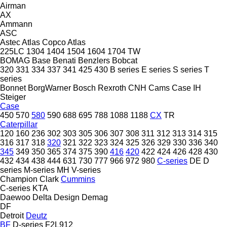
Airman
AX
Ammann
ASC
Astec
Atlas Copco
Atlas
225LC
1304
1404
1504
1604
1704
TW
BOMAG
Base
Benati
Benzlers
Bobcat
320
331
334
337
341
425
430
B series
E series
S series
T
series
Bonnet
BorgWarner
Bosch Rexroth
CNH
Cams
Case IH
Steiger
Case
450
570
580
590
688
695
788
1088
1188
CX
TR
Caterpillar
120
160
236
302
303
305
306
307
308
311
312
313
314
315
316
317
318
320
321
322
323
324
325
326
329
330
336
340
345
349
350
365
374
375
390
416
420
422
424
426
428
430
432
434
438
444
631
730
777
966
972
980
C-series
DE
D
series
M-series
MH
V-series
Champion
Clark
Cummins
C-series
KTA
Daewoo
Delta Design
Demag
DF
Detroit
Deutz
BF
D-series
F2L912