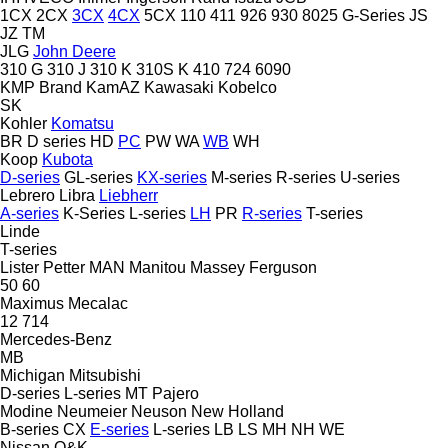
1CX
2CX
3CX
4CX
5CX
110
411
926
930
8025
G-Series
JS
JZ
TM
JLG
John Deere
310 G
310 J
310 K
310S K
410
724
6090
KMP Brand
KamAZ
Kawasaki
Kobelco
SK
Kohler
Komatsu
BR
D series
HD
PC
PW
WA
WB
WH
Koop
Kubota
D-series
GL-series
KX-series
M-series
R-series
U-series
Lebrero
Libra
Liebherr
A-series
K-Series
L-series
LH
PR
R-series
T-series
Linde
T-series
Lister Petter
MAN
Manitou
Massey Ferguson
50
60
Maximus
Mecalac
12
714
Mercedes-Benz
MB
Michigan
Mitsubishi
D-series
L-series
MT
Pajero
Modine
Neumeier
Neuson
New Holland
B-series
CX
E-series
L-series
LB
LS
MH
NH
WE
Nissan
O&K