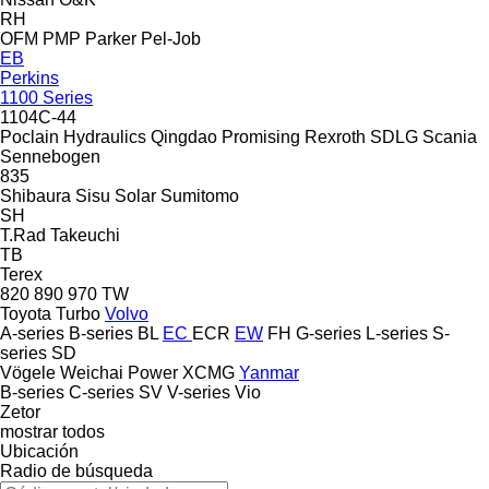
RH
OFM
PMP
Parker
Pel-Job
EB
Perkins
1100 Series
1104C-44
Poclain Hydraulics
Qingdao Promising
Rexroth
SDLG
Scania
Sennebogen
835
Shibaura
Sisu
Solar
Sumitomo
SH
T.Rad
Takeuchi
TB
Terex
820
890
970
TW
Toyota
Turbo
Volvo
A-series
B-series
BL
EC
ECR
EW
FH
G-series
L-series
S-
series
SD
Vögele
Weichai Power
XCMG
Yanmar
B-series
C-series
SV
V-series
Vio
Zetor
mostrar todos
Ubicación
Radio de búsqueda