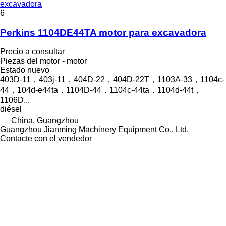
excavadora
6
Perkins 1104DE44TA motor para excavadora
Precio a consultar
Piezas del motor - motor
Estado
nuevo
403D-11，403j-11，404D‑22，404D‑22T，1103A-33，1104c-
44，104d-e44ta，1104D-44，1104c-44ta，1104d-44t，
1106D...
diésel
China, Guangzhou
Guangzhou Jianming Machinery Equipment Co., Ltd.
Contacte con el vendedor