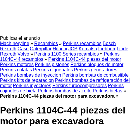
Publicar el anuncio
Machineryline
»
Recambios
»
Perkins recambios
Bosch
Rexroth
Case
Caterpillar
Hitachi
JCB
Komatsu
Liebherr
Linde
Rexroth
Volvo
»
Perkins 1100 Series recambios
»
Perkins
1104C-44 recambios
»
Perkins 1104C-44 piezas del motor
Perkins motores
Perkins pistones
Perkins bloques de motor
Perkins culatas
Perkins cigüeñales
Perkins generadores
Perkins bombas de inyección
Perkins bombas de combustible
Perkins kits de reparación
Perkins bombas de refrigeración del
motor
Perkins inyectores
Perkins turbocompresores
Perkins
cojinetes de biela
Perkins bombas de aceite
Perkins bielas
»
Perkins 1104C-44 piezas del motor para excavadora
»
Perkins 1104C-44 piezas del
motor para excavadora