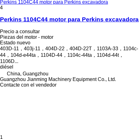
Perkins 1104C44 motor para Perkins excavadora
4
Perkins 1104C44 motor para Perkins excavadora
Precio a consultar
Piezas del motor - motor
Estado
nuevo
403D-11，403j-11，404D‑22，404D‑22T，1103A-33，1104c-
44，104d-e44ta，1104D-44，1104c-44ta，1104d-44t，
1106D...
diésel
China, Guangzhou
Guangzhou Jianming Machinery Equipment Co., Ltd.
Contacte con el vendedor
1