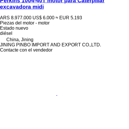
Perkins 1004-40T motor para Caterpillar
excavadora midi
ARS 8.977.000
US$ 6.000
≈ EUR 5.193
Piezas del motor - motor
Estado
nuevo
diésel
China, Jining
JINING PINBO IMPORT AND EXPORT CO.,LTD.
Contacte con el vendedor