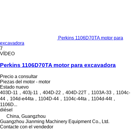
Perkins 1106D70TA motor para
excavadora
7
VÍDEO
Perkins 1106D70TA motor para excavadora
Precio a consultar
Piezas del motor - motor
Estado
nuevo
403D-11，403j-11，404D‑22，404D‑22T，1103A-33，1104c-
44，104d-e44ta，1104D-44，1104c-44ta，1104d-44t，
1106D...
diésel
China, Guangzhou
Guangzhou Jianming Machinery Equipment Co., Ltd.
Contacte con el vendedor