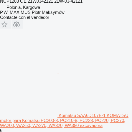
NCP1283 OE 21W0342121 21W-03-42121
Polonia, Kargowa
P.W. MAXIMUS Piotr Maksymów
Contacte con el vendedor
Komatsu SAA6D107E-1 KOMATSU
motor para Komatsu PC200-8, PC210-8, PC228, PC220, PC270,
WA200, WA250, WA270, WA320, WA380 excavadora
6