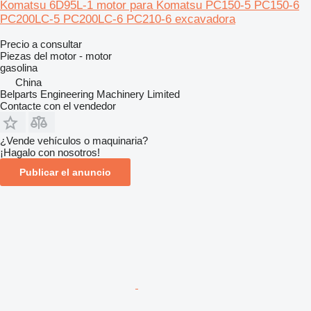
Komatsu 6D95L‑1 motor para Komatsu PC150‑5 PC150‑6
PC200LC‑5 PC200LC‑6 PC210‑6 excavadora
Precio a consultar
Piezas del motor - motor
gasolina
China
Belparts Engineering Machinery Limited
Contacte con el vendedor
¿Vende vehículos o maquinaria?
¡Hagalo con nosotros!
Publicar el anuncio