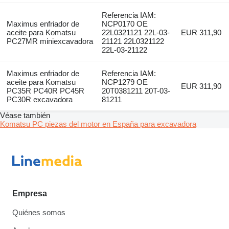
Referencia IAM:
Maximus enfriador de
NCP0170 OE
aceite para Komatsu
22L0321121 22L-03-
EUR 311,90
PC27MR miniexcavadora
21121 22L0321122
22L-03-21122
Maximus enfriador de
Referencia IAM:
aceite para Komatsu
NCP1279 OE
EUR 311,90
PC35R PC40R PC45R
20T0381211 20T-03-
PC30R excavadora
81211
Véase también
Komatsu PC piezas del motor en España para excavadora
Empresa
Quiénes somos