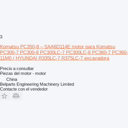
3
Komatsu PC350-8 – SAA6D114E motor para Komatsu
PC300-7 PC300-8 PC300LC-7 PC300LC-8 PC360-7 PC360-
11M0 / HYUNDAI R335LC-7 R375LC-7 excavadora
Precio a consultar
Piezas del motor - motor
China
Belparts Engineering Machinery Limited
Contacte con el vendedor