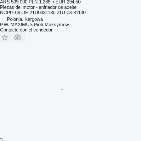
ARS 509.000
PLN 1.268
≈ EUR 294,50
Piezas del motor - enfriador de aceite
NCP0168 OE 21U0331130 21U-03-31130
Polonia, Kargowa
P.W. MAXIMUS Piotr Maksymów
Contacte con el vendedor
3