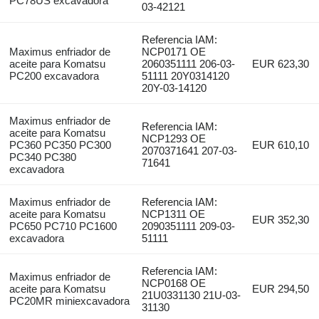
PC78US excavadora
03-42121
Referencia IAM:
Maximus enfriador de
NCP0171 OE
aceite para Komatsu
2060351111 206-03-
EUR 623,30
PC200 excavadora
51111 20Y0314120
20Y-03-14120
Maximus enfriador de
Referencia IAM:
aceite para Komatsu
NCP1293 OE
PC360 PC350 PC300
EUR 610,10
2070371641 207-03-
PC340 PC380
71641
excavadora
Maximus enfriador de
Referencia IAM:
aceite para Komatsu
NCP1311 OE
EUR 352,30
PC650 PC710 PC1600
2090351111 209-03-
excavadora
51111
Referencia IAM:
Maximus enfriador de
NCP0168 OE
aceite para Komatsu
EUR 294,50
21U0331130 21U-03-
PC20MR miniexcavadora
31130