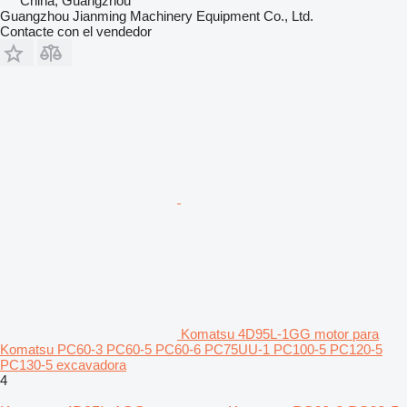
China, Guangzhou
Guangzhou Jianming Machinery Equipment Co., Ltd.
Contacte con el vendedor
Komatsu 4D95L-1GG motor para
Komatsu PC60‑3 PC60‑5 PC60‑6 PC75UU‑1 PC100‑5 PC120‑5
PC130‑5 excavadora
4