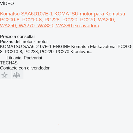
VÍDEO
Komatsu SAA6D107E-1 KOMATSU motor para Komatsu
PC200-8, PC210-8, PC228, PC220, PC270, WA200,
WA250, WA270, WA320, WA380 excavadora
Precio a consultar
Piezas del motor - motor
KOMATSU SAA6D107E-1 ENGINE Komatsu Ekskavatoriai PC200-
8, PC210-8, PC228, PC220, PC270 Krautuvai...
Lituania, Padvariai
TECH4S
Contacte con el vendedor