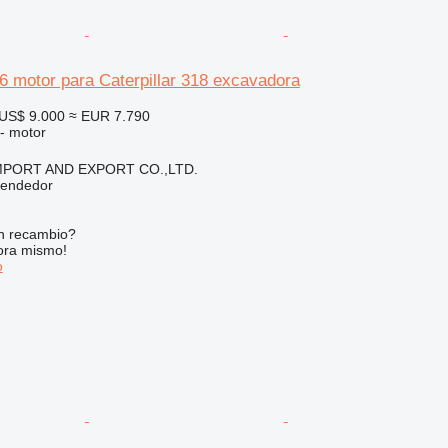
46 motor para Caterpillar 318 excavadora
US$ 9.000
≈ EUR 7.790
 - motor
IMPORT AND EXPORT CO.,LTD.
vendedor
n recambio?
ora mismo!
o