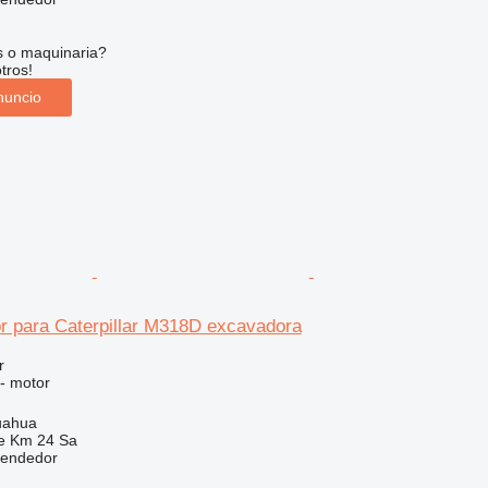
s o maquinaria?
tros!
nuncio
r para Caterpillar M318D excavadora
r
 - motor
uahua
e Km 24 Sa
vendedor