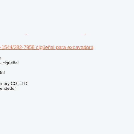
1-1544/282-7958 cigüeñal para excavadora
r
- cigüeñal
958
hinery CO.,LTD
vendedor