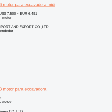
16 motor para excavadora midi
US$ 7.500
≈ EUR 6.491
 - motor
IMPORT AND EXPORT CO.,LTD.
vendedor
.3 motor para excavadora
r
 - motor
hinery CO.,LTD