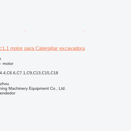
 c1.1 motor para Caterpillar excavadora
r
 - motor
C4.4,C6.6,C7.1,C9,C13,C15,C18
gzhou
ing Machinery Equipment Co., Ltd.
vendedor