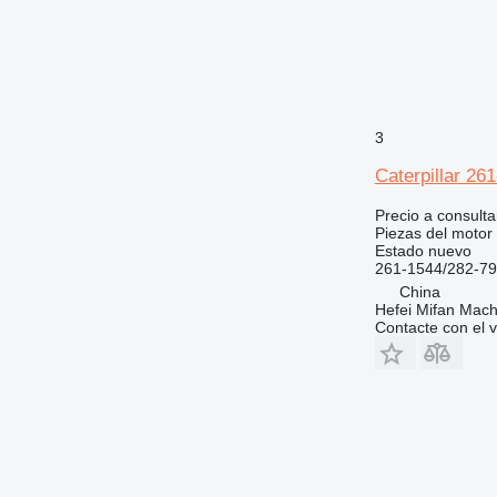
D11
M325
D343
3
Caterpillar 26
Precio a consulta
Piezas del motor 
Estado
nuevo
261-1544/282-7
China
Hefei Mifan Mac
Contacte con el 