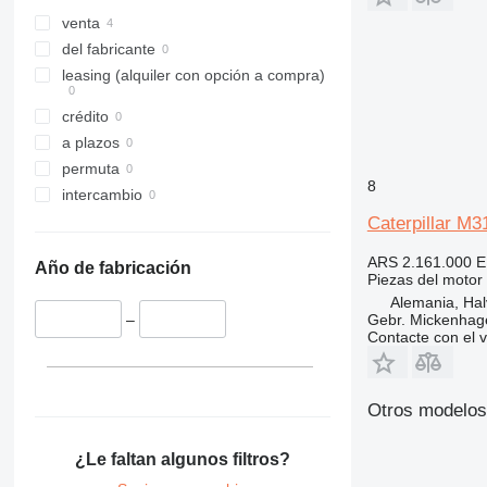
329
325C
326D
325BL
venta
330
325D
329D
del fabricante
336
329EL
330B
leasing (alquiler con opción a compra)
340
330C
336D
330BL
crédito
345
330D
336EL
330CL
a plazos
349
330F
345B
permuta
350
330L
345C
345BL
8
intercambio
365
345D
350L
Caterpillar M3
374
365B
375
365CL
ARS 2.161.000
E
Año de fabricación
Piezas del motor 
390
Alemania, Hal
416
Gebr. Mickenha
–
420
416C
Contacte con el 
422
416D
424
416E
Otros modelos 
426
428
426C
¿Le faltan algunos filtros?
430
428C