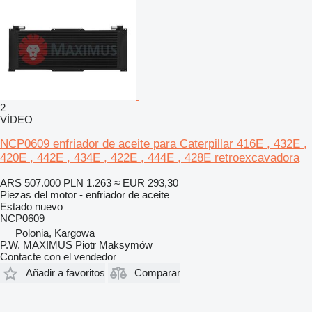
2
VÍDEO
NCP0609 enfriador de aceite para Caterpillar 416E , 432E ,
420E , 442E , 434E , 422E , 444E , 428E retroexcavadora
ARS 507.000
PLN 1.263
≈ EUR 293,30
Piezas del motor - enfriador de aceite
Estado
nuevo
NCP0609
Polonia, Kargowa
P.W. MAXIMUS Piotr Maksymów
Contacte con el vendedor
Añadir a favoritos
Comparar