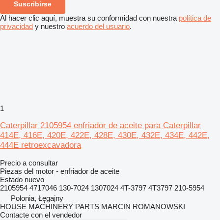
Suscribirse
Al hacer clic aquí, muestra su conformidad con nuestra
política de
privacidad
y nuestro
acuerdo del usuario
.
1
Caterpillar 2105954 enfriador de aceite para Caterpillar
414E, 416E, 420E, 422E, 428E, 430E, 432E, 434E, 442E,
444E retroexcavadora
Precio a consultar
Piezas del motor - enfriador de aceite
Estado
nuevo
2105954 4717046 130-7024 1307024 4T-3797 4T3797 210-5954
Polonia, Łęgajny
HOUSE MACHINERY PARTS MARCIN ROMANOWSKI
Contacte con el vendedor