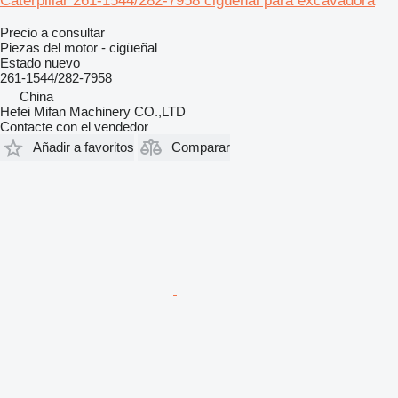
Caterpillar 261-1544/282-7958 cigüeñal para excavadora
Precio a consultar
Piezas del motor - cigüeñal
Estado
nuevo
261-1544/282-7958
China
Hefei Mifan Machinery CO.,LTD
Contacte con el vendedor
Añadir a favoritos
Comparar