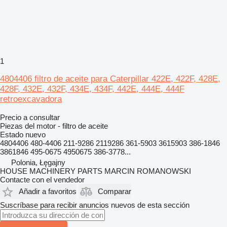
1
4804406 filtro de aceite para Caterpillar 422E, 422F, 428E,
428F, 432E, 432F, 434E, 434F, 442E, 444E, 444F
retroexcavadora
Precio a consultar
Piezas del motor - filtro de aceite
Estado
nuevo
4804406 480-4406 211-9286 2119286 361-5903 3615903 386-1846
3861846 495-0675 4950675 386-3778...
Polonia, Łęgajny
HOUSE MACHINERY PARTS MARCIN ROMANOWSKI
Contacte con el vendedor
Añadir a favoritos
Comparar
Suscríbase para recibir anuncios nuevos de esta sección