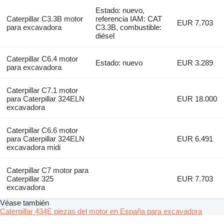
Estado: nuevo,
Caterpillar C3.3B motor
referencia IAM: CAT
EUR 7.703
para excavadora
C3.3B, combustible:
diésel
Caterpillar C6.4 motor
Estado: nuevo
EUR 3.289
para excavadora
Caterpillar C7.1 motor
para Caterpillar 324ELN
EUR 18.000
excavadora
Caterpillar C6.6 motor
para Caterpillar 324ELN
EUR 6.491
excavadora midi
Caterpillar C7 motor para
Caterpillar 325
EUR 7.703
excavadora
Véase también
Caterpillar 434E piezas del motor en España para excavadora