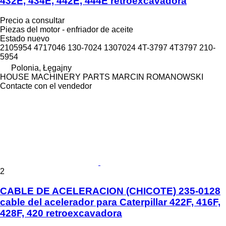
432E, 434E, 442E, 444E retroexcavadora
Precio a consultar
Piezas del motor - enfriador de aceite
Estado
nuevo
2105954 4717046 130-7024 1307024 4T-3797 4T3797 210-
5954
Polonia, Łęgajny
HOUSE MACHINERY PARTS MARCIN ROMANOWSKI
Contacte con el vendedor
2
CABLE DE ACELERACION (CHICOTE) 235-0128
cable del acelerador para Caterpillar 422F, 416F,
428F, 420 retroexcavadora