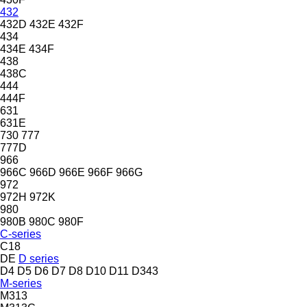
432
432D
432E
432F
434
434E
434F
438
438C
444
444F
631
631E
730
777
777D
966
966C
966D
966E
966F
966G
972
972H
972K
980
980B
980C
980F
C-series
C18
DE
D series
D4
D5
D6
D7
D8
D10
D11
D343
M-series
M313