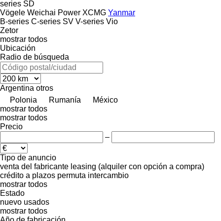
series
SD
Vögele
Weichai Power
XCMG
Yanmar
B-series
C-series
SV
V-series
Vio
Zetor
mostrar todos
Ubicación
Radio de búsqueda
Argentina
otros
Polonia
Rumanía
México
mostrar todos
mostrar todos
Precio
–
Tipo de anuncio
venta
del fabricante
leasing (alquiler con opción a compra)
crédito
a plazos
permuta
intercambio
mostrar todos
Estado
nuevo
usados
mostrar todos
Año de fabricación