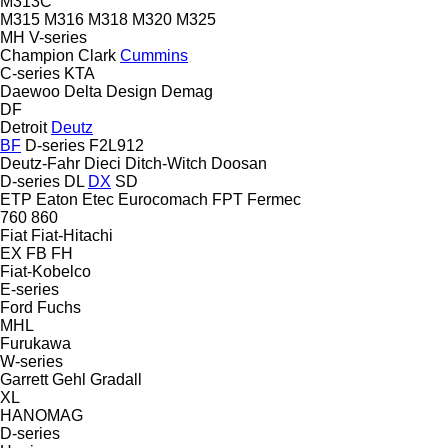
M313C
M315
M316
M318
M320
M325
MH
V-series
Champion
Clark
Cummins
C-series
KTA
Daewoo
Delta Design
Demag
DF
Detroit
Deutz
BF
D-series
F2L912
Deutz-Fahr
Dieci
Ditch-Witch
Doosan
D-series
DL
DX
SD
ETP
Eaton
Etec
Eurocomach
FPT
Fermec
760
860
Fiat
Fiat-Hitachi
EX
FB
FH
Fiat-Kobelco
E-series
Ford
Fuchs
MHL
Furukawa
W-series
Garrett
Gehl
Gradall
XL
HANOMAG
D-series