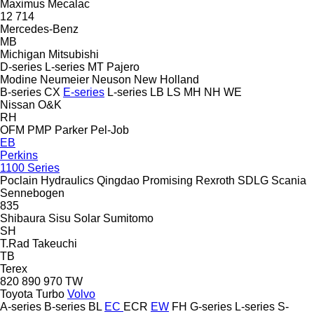
Maximus
Mecalac
12
714
Mercedes-Benz
MB
Michigan
Mitsubishi
D-series
L-series
MT
Pajero
Modine
Neumeier
Neuson
New Holland
B-series
CX
E-series
L-series
LB
LS
MH
NH
WE
Nissan
O&K
RH
OFM
PMP
Parker
Pel-Job
EB
Perkins
1100 Series
Poclain Hydraulics
Qingdao Promising
Rexroth
SDLG
Scania
Sennebogen
835
Shibaura
Sisu
Solar
Sumitomo
SH
T.Rad
Takeuchi
TB
Terex
820
890
970
TW
Toyota
Turbo
Volvo
A-series
B-series
BL
EC
ECR
EW
FH
G-series
L-series
S-