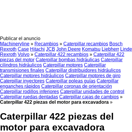
Publicar el anuncio
Machineryline
»
Recambios
»
Caterpillar recambios
Bosch
Rexroth
Case
Hitachi
JCB
John Deere
Komatsu
Liebherr
Linde
Rexroth
Volvo
»
Caterpillar 422 recambios
»
Caterpillar 422
piezas del motor
Caterpillar bombas hidráulicas
Caterpillar
cilindros hidráulicos
Caterpillar motores
Caterpillar
transmisiones finales
Caterpillar distribuidores hidráulicos
Caterpillar motores hidráulicos
Caterpillar motores de giro
Caterpillar inyectores
Caterpillar poleas guías
Caterpillar
enganches rápidos
Caterpillar coronas de orientación
Caterpillar rodillos inferiores
Caterpillar unidades de control
Caterpillar ruedas dentadas
Caterpillar cajas de cambios
»
Caterpillar 422 piezas del motor para excavadora
»
Caterpillar 422 piezas del
motor para excavadora