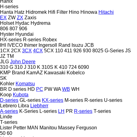
Hanix
H-series
Hanta
Hatz
Hidromek
Hifi Filter
Hino
Hinowa
Hitachi
EX
ZW
ZX
Zaxis
Holset
Hydac
Hydrema
806
807
906
Hyster
Hyundai
HX-series
R-series
Robex
IHI
IVECO
Ihimer
Ingersoll Rand
Isuzu
JCB
1CX
2CX
3CX
4CX
5CX
110
411
926
930
8025
G-Series
JS
JZ
TM
JLG
John Deere
310 G
310 J
310 K
310S K
410
724
6090
KMP Brand
KamAZ
Kawasaki
Kobelco
SK
Kohler
Komatsu
BR
D series
HD
PC
PW
WA
WB
WH
Koop
Kubota
D-series
GL-series
KX-series
M-series
R-series
U-series
Lebrero
Libra
Liebherr
A-series
K-Series
L-series
LH
PR
R-series
T-series
Linde
T-series
Lister Petter
MAN
Manitou
Massey Ferguson
50
60