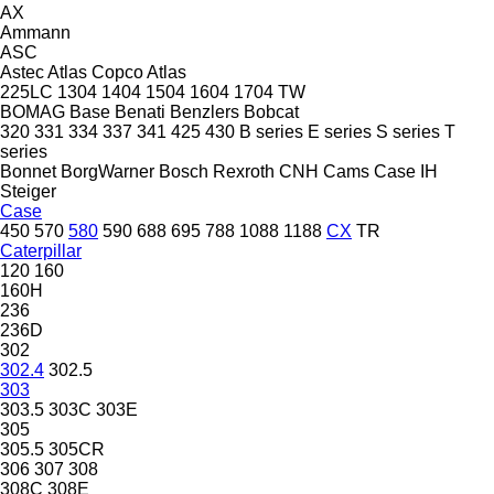
AX
Ammann
ASC
Astec
Atlas Copco
Atlas
225LC
1304
1404
1504
1604
1704
TW
BOMAG
Base
Benati
Benzlers
Bobcat
320
331
334
337
341
425
430
B series
E series
S series
T
series
Bonnet
BorgWarner
Bosch Rexroth
CNH
Cams
Case IH
Steiger
Case
450
570
580
590
688
695
788
1088
1188
CX
TR
Caterpillar
120
160
160H
236
236D
302
302.4
302.5
303
303.5
303C
303E
305
305.5
305CR
306
307
308
308C
308E