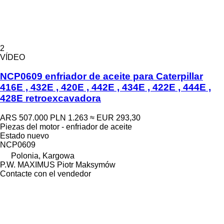
2
VÍDEO
NCP0609 enfriador de aceite para Caterpillar
416E , 432E , 420E , 442E , 434E , 422E , 444E ,
428E retroexcavadora
ARS 507.000
PLN 1.263
≈ EUR 293,30
Piezas del motor - enfriador de aceite
Estado
nuevo
NCP0609
Polonia, Kargowa
P.W. MAXIMUS Piotr Maksymów
Contacte con el vendedor