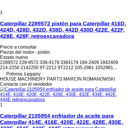
1
Caterpillar 2289572 pistón para Caterpillar 416D,
424D, 428D, 432D, 438D, 442D 430D 422E, 422F,
428E, 428F, retroexcavadora
Precio a consultar
Piezas del motor - pistón
Estado
nuevo
2289572 228-9572 336-4179 3364179 184-2409 1842409
214-2250 2142250 9T-2212 9T2212 105-2981 1052981...
Polonia, Łęgajny
HOUSE MACHINERY PARTS MARCIN ROMANOWSKI
Contacte con el vendedor
1
Caterpillar 2105954 enfriador de aceite para
Caterpillar 414E, 416E, 420E, 422E, 428E, 430E,