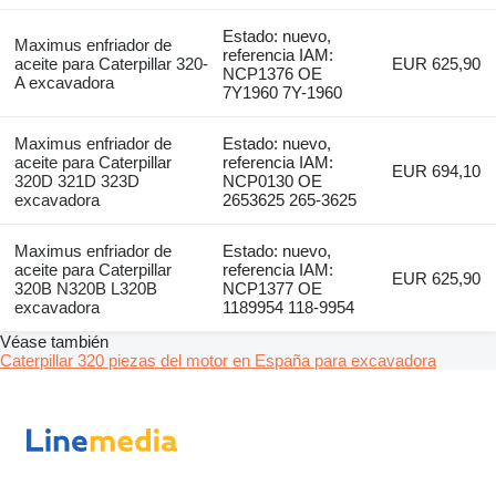
Estado: nuevo,
Maximus enfriador de
referencia IAM:
aceite para Caterpillar 320-
EUR 625,90
NCP1376 OE
A excavadora
7Y1960 7Y-1960
Maximus enfriador de
Estado: nuevo,
aceite para Caterpillar
referencia IAM:
EUR 694,10
320D 321D 323D
NCP0130 OE
excavadora
2653625 265-3625
Maximus enfriador de
Estado: nuevo,
aceite para Caterpillar
referencia IAM:
EUR 625,90
320B N320B L320B
NCP1377 OE
excavadora
1189954 118-9954
Véase también
Caterpillar 320 piezas del motor en España para excavadora