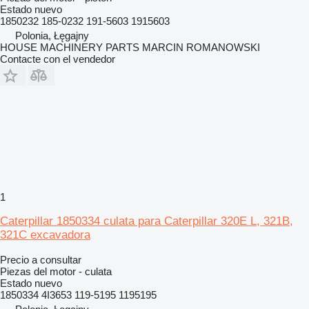
Estado
nuevo
1850232 185-0232 191-5603 1915603
Polonia, Łęgajny
HOUSE MACHINERY PARTS MARCIN ROMANOWSKI
Contacte con el vendedor
1
Caterpillar 1850334 culata para Caterpillar 320E L, 321B,
321C excavadora
Precio a consultar
Piezas del motor - culata
Estado
nuevo
1850334 4I3653 119-5195 1195195