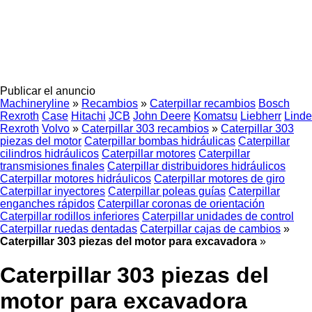
Publicar el anuncio
Machineryline
»
Recambios
»
Caterpillar recambios
Bosch
Rexroth
Case
Hitachi
JCB
John Deere
Komatsu
Liebherr
Linde
Rexroth
Volvo
»
Caterpillar 303 recambios
»
Caterpillar 303
piezas del motor
Caterpillar bombas hidráulicas
Caterpillar
cilindros hidráulicos
Caterpillar motores
Caterpillar
transmisiones finales
Caterpillar distribuidores hidráulicos
Caterpillar motores hidráulicos
Caterpillar motores de giro
Caterpillar inyectores
Caterpillar poleas guías
Caterpillar
enganches rápidos
Caterpillar coronas de orientación
Caterpillar rodillos inferiores
Caterpillar unidades de control
Caterpillar ruedas dentadas
Caterpillar cajas de cambios
»
Caterpillar 303 piezas del motor para excavadora
»
Caterpillar 303 piezas del
motor para excavadora