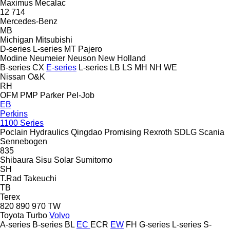
Maximus
Mecalac
12
714
Mercedes-Benz
MB
Michigan
Mitsubishi
D-series
L-series
MT
Pajero
Modine
Neumeier
Neuson
New Holland
B-series
CX
E-series
L-series
LB
LS
MH
NH
WE
Nissan
O&K
RH
OFM
PMP
Parker
Pel-Job
EB
Perkins
1100 Series
Poclain Hydraulics
Qingdao Promising
Rexroth
SDLG
Scania
Sennebogen
835
Shibaura
Sisu
Solar
Sumitomo
SH
T.Rad
Takeuchi
TB
Terex
820
890
970
TW
Toyota
Turbo
Volvo
A-series
B-series
BL
EC
ECR
EW
FH
G-series
L-series
S-