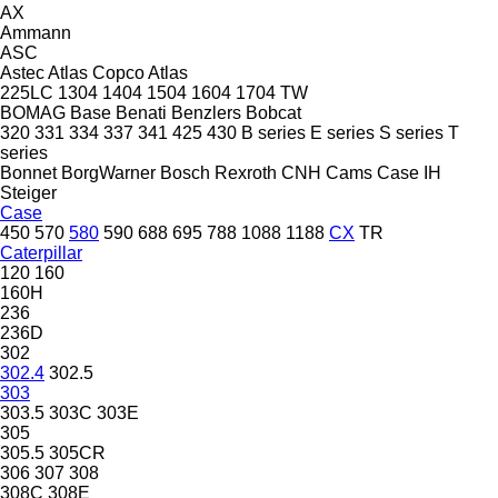
AX
Ammann
ASC
Astec
Atlas Copco
Atlas
225LC
1304
1404
1504
1604
1704
TW
BOMAG
Base
Benati
Benzlers
Bobcat
320
331
334
337
341
425
430
B series
E series
S series
T
series
Bonnet
BorgWarner
Bosch Rexroth
CNH
Cams
Case IH
Steiger
Case
450
570
580
590
688
695
788
1088
1188
CX
TR
Caterpillar
120
160
160H
236
236D
302
302.4
302.5
303
303.5
303C
303E
305
305.5
305CR
306
307
308
308C
308E