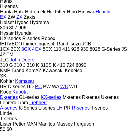
Hanix
H-series
Hanta
Hatz
Hidromek
Hifi Filter
Hino
Hinowa
Hitachi
EX
ZW
ZX
Zaxis
Holset
Hydac
Hydrema
806
807
906
Hyster
Hyundai
HX-series
R-series
Robex
IHI
IVECO
Ihimer
Ingersoll Rand
Isuzu
JCB
1CX
2CX
3CX
4CX
5CX
110
411
926
930
8025
G-Series
JS
JZ
TM
JLG
John Deere
310 G
310 J
310 K
310S K
410
724
6090
KMP Brand
KamAZ
Kawasaki
Kobelco
SK
Kohler
Komatsu
BR
D series
HD
PC
PW
WA
WB
WH
Koop
Kubota
D-series
GL-series
KX-series
M-series
R-series
U-series
Lebrero
Libra
Liebherr
A-series
K-Series
L-series
LH
PR
R-series
T-series
Linde
T-series
Lister Petter
MAN
Manitou
Massey Ferguson
50
60