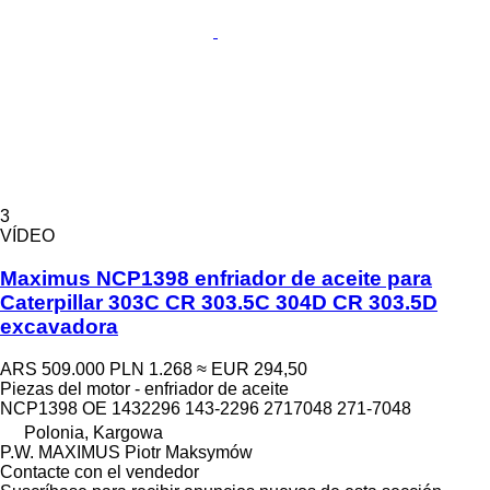
3
VÍDEO
Maximus NCP1398 enfriador de aceite para
Caterpillar 303C CR 303.5C 304D CR 303.5D
excavadora
ARS 509.000
PLN 1.268
≈ EUR 294,50
Piezas del motor - enfriador de aceite
NCP1398 OE 1432296 143-2296 2717048 271-7048
Polonia, Kargowa
P.W. MAXIMUS Piotr Maksymów
Contacte con el vendedor