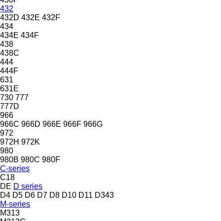
432
432D
432E
432F
434
434E
434F
438
438C
444
444F
631
631E
730
777
777D
966
966C
966D
966E
966F
966G
972
972H
972K
980
980B
980C
980F
C-series
C18
DE
D series
D4
D5
D6
D7
D8
D10
D11
D343
M-series
M313