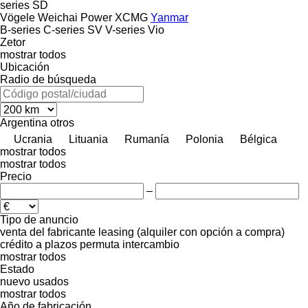
series
SD
Vögele
Weichai Power
XCMG
Yanmar
B-series
C-series
SV
V-series
Vio
Zetor
mostrar todos
Ubicación
Radio de búsqueda
Argentina
otros
Ucrania
Lituania
Rumanía
Polonia
Bélgica
mostrar todos
mostrar todos
Precio
–
Tipo de anuncio
venta
del fabricante
leasing (alquiler con opción a compra)
crédito
a plazos
permuta
intercambio
mostrar todos
Estado
nuevo
usados
mostrar todos
Año de fabricación