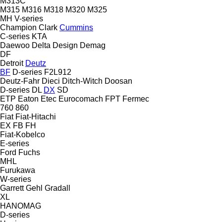
M313C
M315
M316
M318
M320
M325
MH
V-series
Champion
Clark
Cummins
C-series
KTA
Daewoo
Delta Design
Demag
DF
Detroit
Deutz
BF
D-series
F2L912
Deutz-Fahr
Dieci
Ditch-Witch
Doosan
D-series
DL
DX
SD
ETP
Eaton
Etec
Eurocomach
FPT
Fermec
760
860
Fiat
Fiat-Hitachi
EX
FB
FH
Fiat-Kobelco
E-series
Ford
Fuchs
MHL
Furukawa
W-series
Garrett
Gehl
Gradall
XL
HANOMAG
D-series