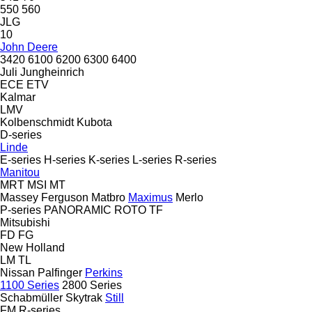
550
560
JLG
10
John Deere
3420
6100
6200
6300
6400
Juli
Jungheinrich
ECE
ETV
Kalmar
LMV
Kolbenschmidt
Kubota
D-series
Linde
E-series
H-series
K-series
L-series
R-series
Manitou
MRT
MSI
MT
Massey Ferguson
Matbro
Maximus
Merlo
P-series
PANORAMIC
ROTO
TF
Mitsubishi
FD
FG
New Holland
LM
TL
Nissan
Palfinger
Perkins
1100 Series
2800 Series
Schabmüller
Skytrak
Still
FM
R-series