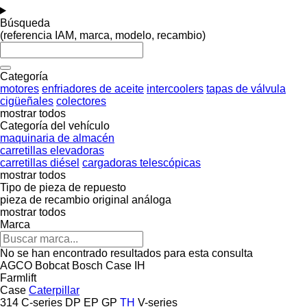
Búsqueda
(referencia IAM, marca, modelo, recambio)
Categoría
motores
enfriadores de aceite
intercoolers
tapas de válvula
cigüeñales
colectores
mostrar todos
Categoría del vehículo
maquinaria de almacén
carretillas elevadoras
carretillas diésel
cargadoras telescópicas
mostrar todos
Tipo de pieza de repuesto
pieza de recambio original
análoga
mostrar todos
Marca
No se han encontrado resultados para esta consulta
AGCO
Bobcat
Bosch
Case IH
Farmlift
Case
Caterpillar
314
C-series
DP
EP
GP
TH
V-series