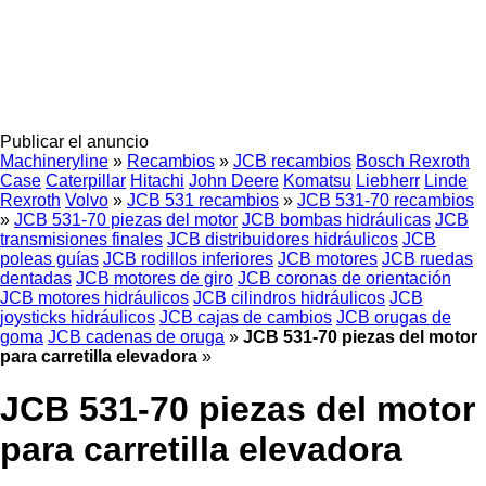
Publicar el anuncio
Machineryline
»
Recambios
»
JCB recambios
Bosch Rexroth
Case
Caterpillar
Hitachi
John Deere
Komatsu
Liebherr
Linde
Rexroth
Volvo
»
JCB 531 recambios
»
JCB 531-70 recambios
»
JCB 531-70 piezas del motor
JCB bombas hidráulicas
JCB
transmisiones finales
JCB distribuidores hidráulicos
JCB
poleas guías
JCB rodillos inferiores
JCB motores
JCB ruedas
dentadas
JCB motores de giro
JCB coronas de orientación
JCB motores hidráulicos
JCB cilindros hidráulicos
JCB
joysticks hidráulicos
JCB cajas de cambios
JCB orugas de
goma
JCB cadenas de oruga
»
JCB 531-70 piezas del motor
para carretilla elevadora
»
JCB 531-70 piezas del motor
para carretilla elevadora