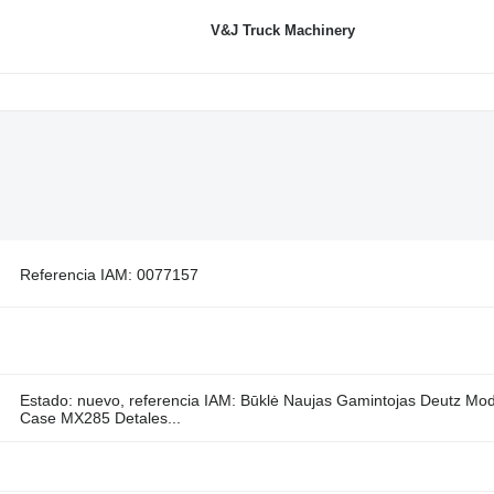
V&J Truck Machinery
Referencia IAM: 0077157
Estado: nuevo, referencia IAM: Būklė Naujas Gamintojas Deutz Mo
Case MX285 Detales...