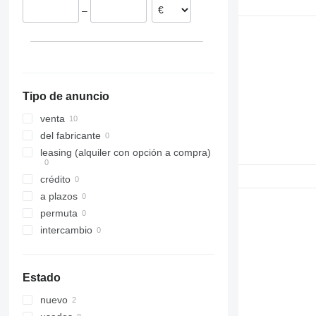
–
Lituania
Tipo de anuncio
venta
del fabricante
leasing (alquiler con opción a compra)
crédito
a plazos
permuta
intercambio
Estado
nuevo