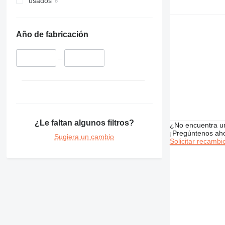
usados
Año de fabricación
–
¿Le faltan algunos filtros?
¿No encuentra u
¡Pregúntenos ah
Sugiera un cambio
Solicitar recambi