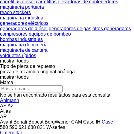
carretillas diésel
carretillas elevadoras de contenedores
maquinaria portuaria
reach stackers
maquinaria industrial
generadores eléctricos
generadores de diésel
generadores de gas
otros generadores
compresores
equipos de bombeo
bombas industriales
maquinaria de minería
maquinaria de cantera
volquetes rígidos
mostrar todos
Tipo de pieza de repuesto
pieza de recambio original
análoga
mostrar todos
Marca
No se han encontrado resultados para esta consulta
Ahlmann
AS
AZ
Atlas
AR
Avant
Benati
Bobcat
BorgWarner
CAM
Case IH
Case
580
590
621
688
821
W-series
Caterpillar