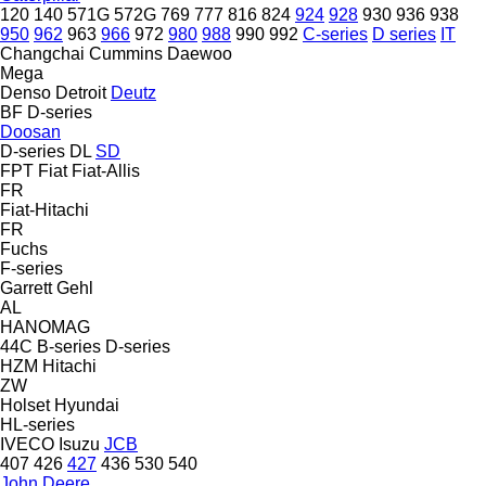
120
140
571G
572G
769
777
816
824
924
928
930
936
938
950
962
963
966
972
980
988
990
992
C-series
D series
IT
Changchai
Cummins
Daewoo
Mega
Denso
Detroit
Deutz
BF
D-series
Doosan
D-series
DL
SD
FPT
Fiat
Fiat-Allis
FR
Fiat-Hitachi
FR
Fuchs
F-series
Garrett
Gehl
AL
HANOMAG
44C
B-series
D-series
HZM
Hitachi
ZW
Holset
Hyundai
HL-series
IVECO
Isuzu
JCB
407
426
427
436
530
540
John Deere