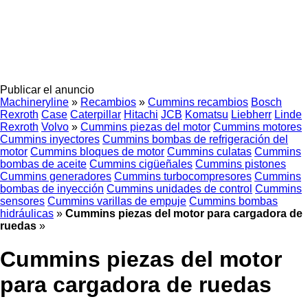
Publicar el anuncio
Machineryline
»
Recambios
»
Cummins recambios
Bosch
Rexroth
Case
Caterpillar
Hitachi
JCB
Komatsu
Liebherr
Linde
Rexroth
Volvo
»
Cummins piezas del motor
Cummins motores
Cummins inyectores
Cummins bombas de refrigeración del
motor
Cummins bloques de motor
Cummins culatas
Cummins
bombas de aceite
Cummins cigüeñales
Cummins pistones
Cummins generadores
Cummins turbocompresores
Cummins
bombas de inyección
Cummins unidades de control
Cummins
sensores
Cummins varillas de empuje
Cummins bombas
hidráulicas
»
Cummins piezas del motor para cargadora de
ruedas
»
Cummins piezas del motor
para cargadora de ruedas