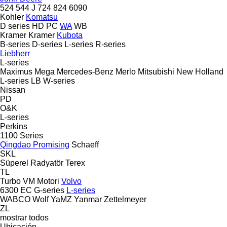
524
544 J
724
824
6090
Kohler
Komatsu
D series
HD
PC
WA
WB
Kramer
Kramer
Kubota
B-series
D-series
L-series
R-series
Liebherr
L-series
Maximus
Mega
Mercedes-Benz
Merlo
Mitsubishi
New Holland
L-series
LB
W-series
Nissan
PD
O&K
L-series
Perkins
1100 Series
Qingdao Promising
Schaeff
SKL
Süperel Radyatör
Terex
TL
Turbo
VM Motori
Volvo
6300
EC
G-series
L-series
WABCO
Wolf
YaMZ
Yanmar
Zettelmeyer
ZL
mostrar todos
Ubicación