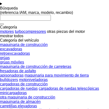
Búsqueda
(referencia IAM, marca, modelo, recambio)
Categoría
motores
turbocompresores
otras piezas del motor
mostrar todos
Categoría del vehículo
maquinaria de construcción
excavadoras
retroexcavadoras
grúas
grúas móviles
maquinaria de construcción de carreteras
fresadoras de asfalto
apisonadoras
maquinaria para movimiento de tierra
bulldozers
motoniveladoras
cargadoras de construcción
cargadoras de ruedas
cargadoras de ruedas telescópicas
minicargadoras
otra maquinaria de construcción
maquinaria de almacén
carretillas elevadoras