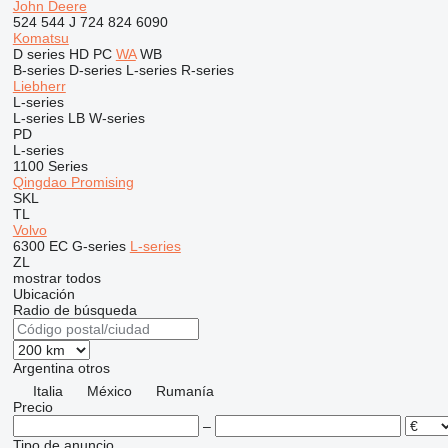
John Deere
524
544 J
724
824
6090
Komatsu
D series
HD
PC
WA
WB
B-series
D-series
L-series
R-series
Liebherr
L-series
L-series
LB
W-series
PD
L-series
1100 Series
Qingdao Promising
SKL
TL
Volvo
6300
EC
G-series
L-series
ZL
mostrar todos
Ubicación
Radio de búsqueda
Argentina
otros
Italia
México
Rumanía
Precio
–
Tipo de anuncio