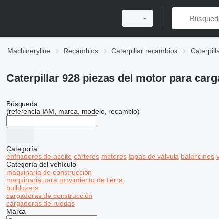
Machineryline
Recambios
Caterpillar recambios
Caterpil
Caterpillar 928 piezas del motor para car
Búsqueda
(referencia IAM, marca, modelo, recambio)
Categoría
enfriadores de aceite
cárteres
motores
tapas de válvula
balancines
Categoría del vehículo
maquinaria de construcción
maquinaria para movimiento de tierra
bulldozers
cargadoras de construcción
cargadoras de ruedas
Marca