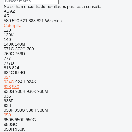
No se han encontrado resultados para esta consulta
AS
AZ
AR
580
590
621
688
821
W-series
Caterpillar
120
120K
140
140K
140M
571G
572G
769
769C
769D
777
777D
816
824
824C
824G
924
924G
924H
924K
928
930
930G
930H
930K
930M
936
936F
938
938F
938G
938H
938M
950
950B
950F
950G
950GC
950H
950K