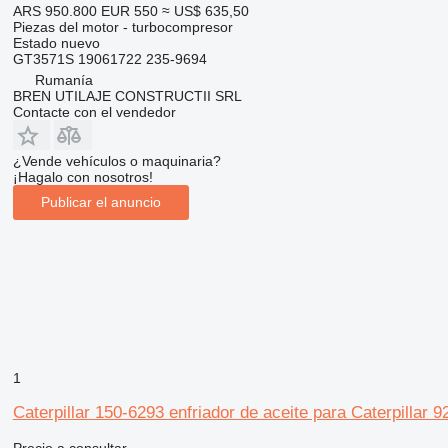
ARS 950.800
EUR 550
≈ US$ 635,50
Piezas del motor - turbocompresor
Estado
nuevo
GT3571S 19061722 235-9694
Rumanía
BREN UTILAJE CONSTRUCTII SRL
Contacte con el vendedor
¿Vende vehículos o maquinaria?
¡Hagalo con nosotros!
Publicar el anuncio
1
Caterpillar 150-6293 enfriador de aceite para Caterpillar
Precio a consultar