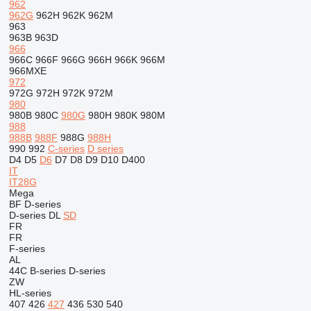
962
962G
962H
962K
962M
963
963B
963D
966
966C
966F
966G
966H
966K
966M
966MXE
972
972G
972H
972K
972M
980
980B
980C
980G
980H
980K
980M
988
988B
988F
988G
988H
990
992
C-series
D series
D4
D5
D6
D7
D8
D9
D10
D400
IT
IT28G
Mega
BF
D-series
D-series
DL
SD
FR
FR
F-series
AL
44C
B-series
D-series
ZW
HL-series
407
426
427
436
530
540