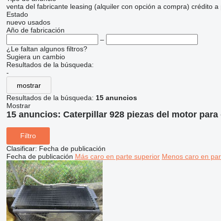
venta
del fabricante
leasing (alquiler con opción a compra)
crédito
a
Estado
nuevo
usados
Año de fabricación
–
¿Le faltan algunos filtros?
Sugiera un cambio
Resultados de la búsqueda:
-
mostrar
Resultados de la búsqueda:
15 anuncios
Mostrar
15 anuncios:
Caterpillar 928 piezas del motor par
Filtro
Clasificar
:
Fecha de publicación
Fecha de publicación
Más caro en parte superior
Menos caro en par